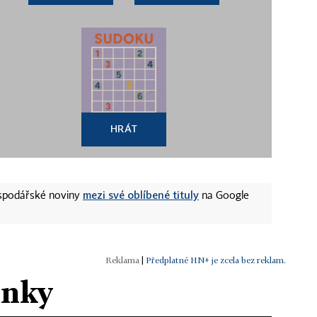
HRÁT
mezi své oblíbené tituly
ospodářské noviny
na Google
|
Předplatné HN+ je zcela bez reklam.
ánky