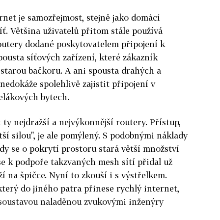
rnet je samozřejmost, stejně jako domácí
íť. Většina uživatelů přitom stále používá
utery dodané poskytovatelem připojení k
pousta síťových zařízení, které zákazník
a starou bačkoru. A ani spousta drahých a
edokáže spolehlivě zajistit připojení v
lákových bytech.
ty nejdražší a nejvýkonnější routery. Přístup,
ětší silou", je ale pomýlený. S podobnými náklady
 kdy se o pokrytí prostoru stará větší množství
e k podpoře takzvaných mesh sítí přidal už
ží na špičce. Nyní to zkouší i s výstřelkem.
který do jiného patra přinese rychlý internet,
rosoustavou naladěnou zvukovými inženýry