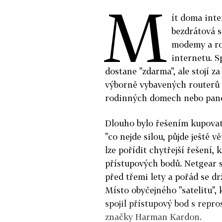
M
ít doma inte
bezdrátová s
modemy a ro
internetu. S
dostane "zdarma", ale stojí z
výborně vybavených routerů n
rodinných domech nebo pane
Dlouho bylo řešením kupovat 
"co nejde silou, půjde ještě v
lze pořídit chytřejší řešení,
přístupových bodů. Netgear s
před třemi lety a pořád se dr
Místo obyčejného "satelitu", 
spojil přístupový bod s rep
značky Harman Kardon.