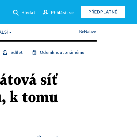
PŘEDPLATNÉ
Hledat
Přihlásit se
BeNative
ALŠÍ
Sdílet
Odemknout známému
átová síť
, k tomu