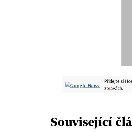
Přidejte si H
zprávách.
Související čl