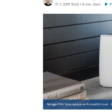
P
17. 5. 2019 10:42 ▪ 8 min. čtení
Netegar Orbi Voice spojuje wi-fi a kvalitní zvuk