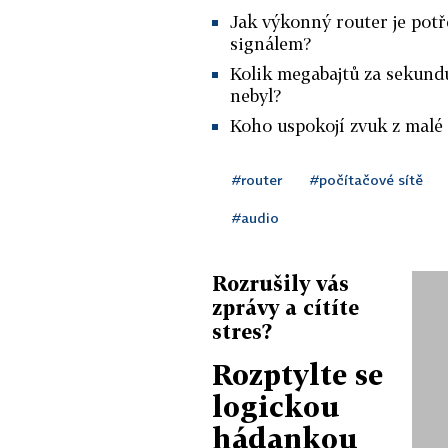
Jak výkonný router je potř
signálem?
Kolik megabajtů za sekund
nebyl?
Koho uspokojí zvuk z malé
#router
#počítačové sítě
#audio
Rozrušily vás
zprávy a cítíte
stres?
Rozptylte se
logickou
hádankou