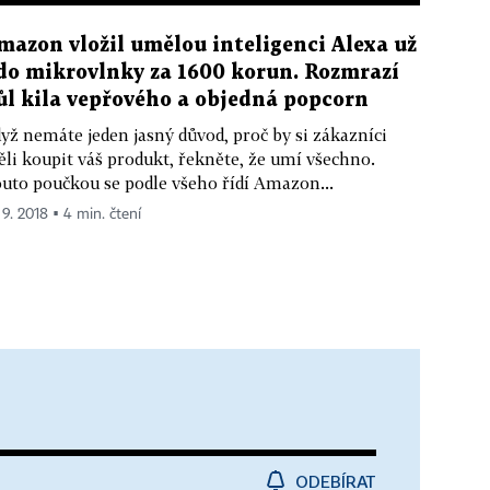
mazon vložil umělou inteligenci Alexa už
 do mikrovlnky za 1600 korun. Rozmrazí
ůl kila vepřového a objedná popcorn
yž nemáte jeden jasný důvod, proč by si zákazníci
li koupit váš produkt, řekněte, že umí všechno.
uto poučkou se podle všeho řídí Amazon...
 9. 2018 ▪ 4 min. čtení
ODEBÍRAT