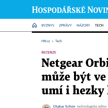
TECH
HOME
BYZNYS
ZPRÁVY
NÁZORY
HN.cz
›
Tech
RECENZE
Netgear Orbi
může být ve
umí i hezky 
Otakar Schön
technologický editor