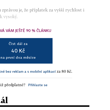
zprávou je, že příplatek za vyšší rychlost i
k vysoký.
VÁ VÁM JEŠTĚ 90 % ČLÁNKU
Číst dál za
40 Kč
na první dva měsíce
za 80 Kč.
tné bez reklam a s mobilní aplikací
iž předplatné?
Přihlaste se
dál