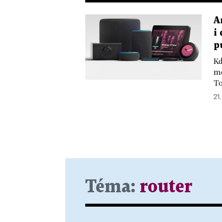
A
i
p
Kd
mě
To
21.
Téma:
router