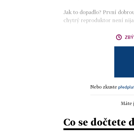
Jak to dopadlo? První dobrou 
chytrý reproduktor není nija
ZBÝ
Nebo zkuste
předpla
Máte j
Co se dočtete 