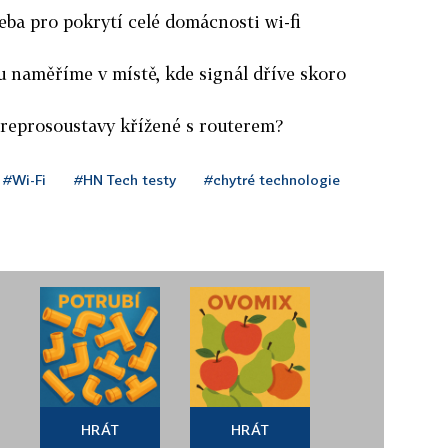
eba pro pokrytí celé domácnosti wi-fi
u naměříme v místě, kde signál dříve skoro
 reprosoustavy křížené s routerem?
#Wi-Fi
#HN Tech testy
#chytré technologie
HRÁT
HRÁT