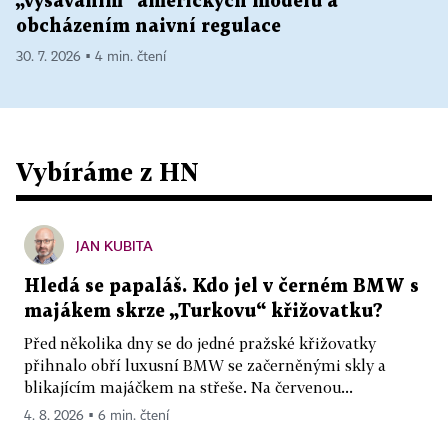
„vysáváním“ amerických modelů a
obcházením naivní regulace
30. 7. 2026 ▪ 4 min. čtení
Vybíráme z HN
JAN KUBITA
Hledá se papaláš. Kdo jel v černém BMW s
majákem skrze „Turkovu“ křižovatku?
Před několika dny se do jedné pražské křižovatky
přihnalo obří luxusní BMW se začerněnými skly a
blikajícím majáčkem na střeše. Na červenou...
4. 8. 2026 ▪ 6 min. čtení