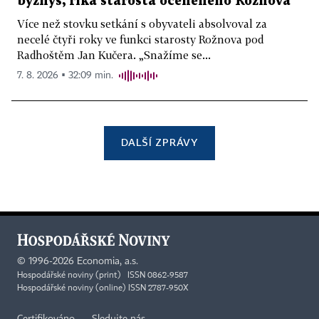
byznys, říká starosta oceněného Rožnova
Více než stovku setkání s obyvateli absolvoval za
necelé čtyři roky ve funkci starosty Rožnova pod
Radhoštěm Jan Kučera. „Snažíme se...
7. 8. 2026 ▪ 32:09 min.
DALŠÍ ZPRÁVY
©
1996-2026
Economia, a.s.
Hospodářské noviny (print) ISSN 0862-9587
Hospodářské noviny (online) ISSN 2787-950X