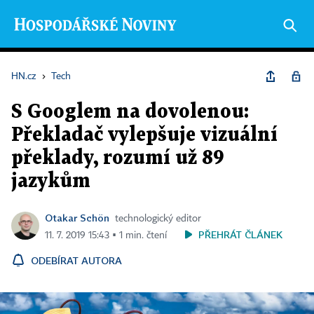
HN.cz
›
Tech
S Googlem na dovolenou:
Překladač vylepšuje vizuální
překlady, rozumí už 89
jazykům
Otakar Schön
technologický editor
PŘEHRÁT ČLÁNEK
11. 7. 2019 15:43 ▪ 1 min. čtení
ODEBÍRAT AUTORA