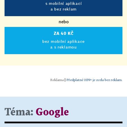
s mobilní aplikací
a bez reklam
nebo
ZA 40 KČ
bez mobilní aplikace
a s reklamou
|
Předplatné HN+ je zcela bez reklam.
Téma:
Google