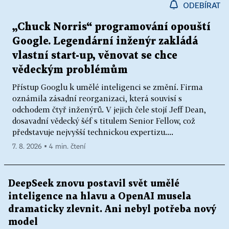
ODEBÍRAT
„Chuck Norris“ programování opouští
Google. Legendární inženýr zakládá
vlastní start-up, věnovat se chce
vědeckým problémům
Přístup Googlu k umělé inteligenci se změní. Firma
oznámila zásadní reorganizaci, která souvisí s
odchodem čtyř inženýrů. V jejich čele stojí Jeff Dean,
dosavadní vědecký šéf s titulem Senior Fellow, což
představuje nejvyšší technickou expertizu....
7. 8. 2026 ▪ 4 min. čtení
DeepSeek znovu postavil svět umělé
inteligence na hlavu a OpenAI musela
dramaticky zlevnit. Ani nebyl potřeba nový
model