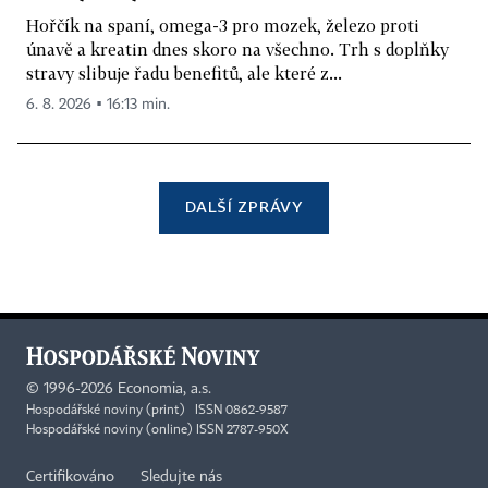
Hořčík na spaní, omega-3 pro mozek, železo proti
únavě a kreatin dnes skoro na všechno. Trh s doplňky
stravy slibuje řadu benefitů, ale které z...
6. 8. 2026 ▪ 16:13 min.
DALŠÍ ZPRÁVY
©
1996-2026
Economia, a.s.
Hospodářské noviny (print) ISSN 0862-9587
Hospodářské noviny (online) ISSN 2787-950X
Certifikováno
Sledujte nás