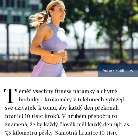
Autor ▪
Fitbit
T
éměř všechny fitness náramky a chytré
hodinky i krokoměry v telefonech vybízejí
své uživatele k tomu, aby každý den překonali
hranici 10 tisíc kroků. V hrubém přepočtu to
znamená, že by každý člověk měl každý den ujít asi
7,5 kilometru pěšky. Samotná hranice 10 tisíc