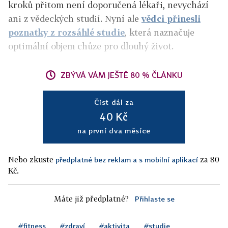
kroků přitom není doporučená lékaři, nevychází
ani z vědeckých studií. Nyní ale
vědci přinesli
poznatky z rozsáhlé studie
, která naznačuje
optimální objem chůze pro dlouhý život.
ZBÝVÁ VÁM JEŠTĚ 80 % ČLÁNKU
Číst dál za
40 Kč
na první dva měsíce
Nebo zkuste
za 80
předplatné bez reklam a s mobilní aplikací
Kč.
Máte již předplatné?
Přihlaste se
#fitness
#zdraví
#aktivita
#studie