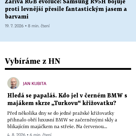
Zářivá RGB evoluce: Samsung R95H bojuje
proti levnější přesile fantastickým jasem a
barvami
19. 7. 2026 ▪ 8 min. čtení
Vybíráme z HN
JAN KUBITA
Hledá se papaláš. Kdo jel v černém BMW s
majákem skrze „Turkovu“ křižovatku?
Před několika dny se do jedné pražské křižovatky
přihnalo obří luxusní BMW se začerněnými skly a
blikajícím majáčkem na střeše. Na červenou...
4. 8. 2026 ▪ 6 min. čtení