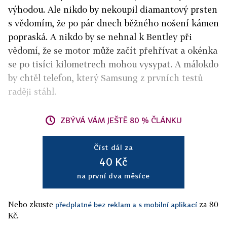
výhodou. Ale nikdo by nekoupil diamantový prsten
s vědomím, že po pár dnech běžného nošení kámen
popraská. A nikdo by se nehnal k Bentley při
vědomí, že se motor může začít přehřívat a okénka
se po tisíci kilometrech mohou vysypat. A málokdo
by chtěl telefon, který Samsung z prvních testů
raději stáhl.
ZBÝVÁ VÁM JEŠTĚ 80 % ČLÁNKU
Číst dál za
40 Kč
na první dva měsíce
Nebo zkuste
za 80
předplatné bez reklam a s mobilní aplikací
Kč.