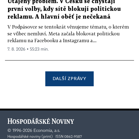
Utajený problém. V Česku se chystají
první volby, kdy sítě blokují politickou
reklamu. A hlavní oběť je nečekaná
V Podpásovce se tentokrát věnujeme tématu, o kterém
se vůbec nemluví. Meta začala blokovat politickou
reklamu na Facebooku a Instagramu a...
7. 8. 2026 ▪ 55:23 min.
DALŠÍ ZPRÁVY
©
1996-2026
Economia, a.s.
Hospodářské noviny (print) ISSN 0862-9587