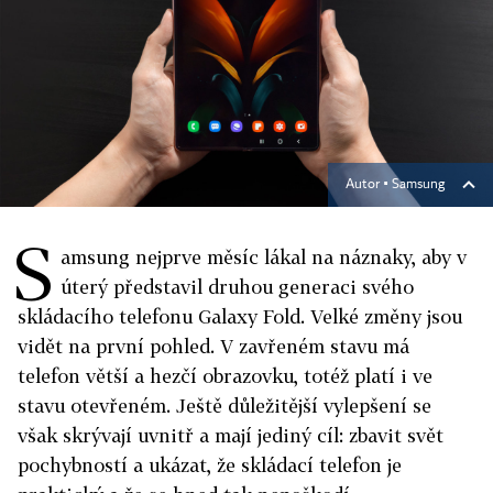
Autor ▪
Samsung
S
amsung nejprve měsíc lákal na náznaky, aby v
úterý představil druhou generaci svého
skládacího telefonu Galaxy Fold. Velké změny jsou
vidět na první pohled. V zavřeném stavu má
telefon větší a hezčí obrazovku, totéž platí i ve
stavu otevřeném. Ještě důležitější vylepšení se
však skrývají uvnitř a mají jediný cíl: zbavit svět
pochybností a ukázat, že skládací telefon je