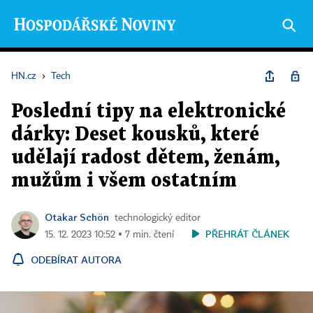
HN.cz
›
Tech
Poslední tipy na elektronické
dárky: Deset kousků, které
udělají radost dětem, ženám,
mužům i všem ostatním
Otakar Schön
technologický editor
PŘEHRÁT ČLÁNEK
15. 12. 2023 10:52 ▪ 7 min. čtení
ODEBÍRAT AUTORA