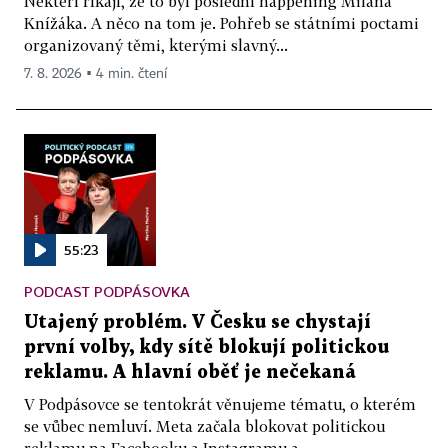
Někteří říkají, že to byl poslední happening Milana
Knížáka. A něco na tom je. Pohřeb se státními poctami
organizovaný těmi, kterými slavný...
7. 8. 2026 ▪ 4 min. čtení
55:23
PODCAST PODPÁSOVKA
Utajený problém. V Česku se chystají
první volby, kdy sítě blokují politickou
reklamu. A hlavní oběť je nečekaná
V Podpásovce se tentokrát věnujeme tématu, o kterém
se vůbec nemluví. Meta začala blokovat politickou