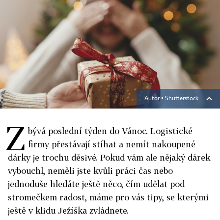
Autor ▪
Shutterstock
Z
bývá poslední týden do Vánoc. Logistické
firmy přestávají stíhat a nemít nakoupené
dárky je trochu děsivé. Pokud vám ale nějaký dárek
vybouchl, neměli jste kvůli práci čas nebo
jednoduše hledáte ještě něco, čím udělat pod
stromečkem radost, máme pro vás tipy, se kterými
ještě v klidu Ježíška zvládnete.