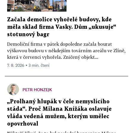
Začala demolice vyhořelé budovy, kde
měla sklad firma Vasky. Dům „ukusuje“
stotunový bagr
Demoliční firma v pátek dopoledne začala bourat
výškovou budovu v někdejším továrním areálu ve Zlíně,
která v červenci vyhořela. Zničený objekt...
7. 8. 2026 ▪ 3 min. čtení
PETR HONZEJK
„Prolhaný hlupák v čele nemyslícího
stáda“. Proč Milana Knížáka oslavuje
vláda vedená mužem, kterým umělec
opovrhoval