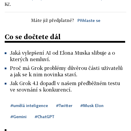
Kč.
Máte již předplatné?
Přihlaste se
Co se dočtete dál
Jaká vylepšení AI od Elona Muska slibuje a o
kterých nemluví.
Proč má Grok problémy důvěrou části uživatelů
a jak se k nim novinka staví.
Jak Grok 4.1 dopadl v našem předběžném testu
ve srovnání s konkurencí.
#umělá inteligence
#Twitter
#Musk Elon
#Gemini
#ChatGPT