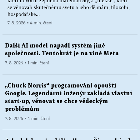
kteří hovořili zejména matematicky, a „měkké“, kteří
se věnovali skutečnému světu a jeho dějinám, filozofii,
hospodářské...
7. 8. 2026 ▪ 4 min. čtení
Další AI model napadl systém jiné
společnosti. Tentokrát je na vině Meta
7. 8. 2026 ▪ 1 min. čtení
„Chuck Norris“ programování opouští
Google. Legendární inženýr zakládá vlastní
start-up, věnovat se chce vědeckým
problémům
7. 8. 2026 ▪ 4 min. čtení