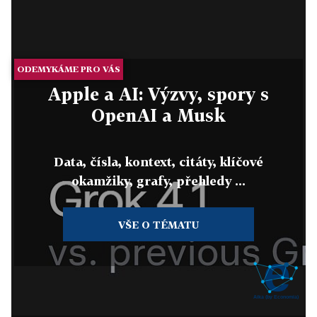
ODEMYKÁME PRO VÁS
Apple a AI: Výzvy, spory s
OpenAI a Musk
Data, čísla, kontext, citáty, klíčové
okamžiky, grafy, přehledy ...
VŠE O TÉMATU