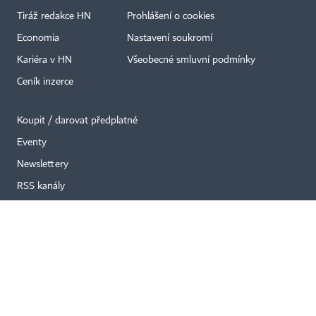
Tiráž redakce HN
Prohlášení o cookies
Economia
Nastavení soukromí
×
Kariéra v HN
Všeobecné smluvní podmínky
Ceník inzerce
Koupit / darovat předplatné
Eventy
Newslettery
RSS kanály
Autorská práva vykonává vydavatel. Bez písemného svolení vydavatele je
zakázáno jakékoli užití částí nebo celku díla, zejména rozmnožování a šíření
jakýmkoli způsobem, mechanickým nebo elektronickým, v českém nebo
jiném jazyce. Bez souhlasu vydavatele je zakázáno též rozmnožování
obsahu pro účely automatizované analýzy textů nebo dat
podle ustanovení § 39c autorského zákona.