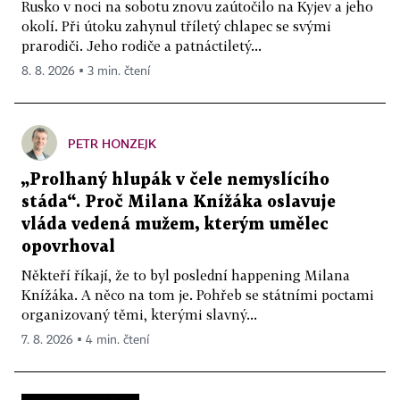
Rusko v noci na sobotu znovu zaútočilo na Kyjev a jeho
okolí. Při útoku zahynul tříletý chlapec se svými
prarodiči. Jeho rodiče a patnáctiletý...
8. 8. 2026 ▪ 3 min. čtení
PETR HONZEJK
„Prolhaný hlupák v čele nemyslícího
stáda“. Proč Milana Knížáka oslavuje
vláda vedená mužem, kterým umělec
opovrhoval
Někteří říkají, že to byl poslední happening Milana
Knížáka. A něco na tom je. Pohřeb se státními poctami
organizovaný těmi, kterými slavný...
7. 8. 2026 ▪ 4 min. čtení