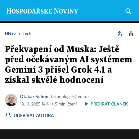
HN.cz
›
Tech
Překvapení od Muska: Ještě
před očekávaným AI systémem
Gemini 3 přišel Grok 4.1 a
získal skvělé hodnocení
Otakar Schön
technologický editor
PŘEHRÁT ČLÁNEK
18. 11. 2025 14:41 ▪ 5 min. čtení
ODEBÍRAT AUTORA