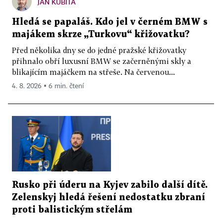
JAN KUBITA
Hledá se papaláš. Kdo jel v černém BMW s
majákem skrze „Turkovu“ křižovatku?
Před několika dny se do jedné pražské křižovatky
přihnalo obří luxusní BMW se začerněnými skly a
blikajícím majáčkem na střeše. Na červenou...
4. 8. 2026 ▪ 6 min. čtení
Rusko při úderu na Kyjev zabilo další dítě.
Zelenskyj hledá řešení nedostatku zbraní
proti balistickým střelám