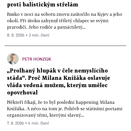
proti balistickým střelám
Rusko v noci na sobotu znovu zaútočilo na Kyjev a jeho
okolí. Při útoku zahynul tříletý chlapec se svými
prarodiči. Jeho rodiče a patnáctiletý...
8. 8. 2026 ▪ 3 min. čtení
PETR HONZEJK
„Prolhaný hlupák v čele nemyslícího
stáda“. Proč Milana Knížáka oslavuje
vláda vedená mužem, kterým umělec
opovrhoval
Někteří říkají, že to byl poslední happening Milana
Knížáka. A něco na tom je. Pohřeb se státními poctami
organizovaný těmi, kterými slavný...
7. 8. 2026 ▪ 4 min. čtení