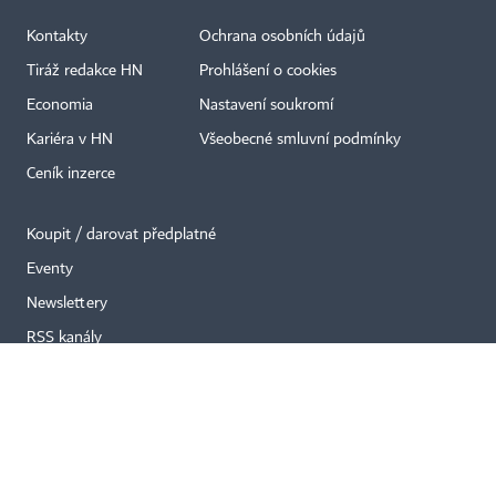
Kontakty
Ochrana osobních údajů
×
Tiráž redakce HN
Prohlášení o cookies
Economia
Nastavení soukromí
Kariéra v HN
Všeobecné smluvní podmínky
Ceník inzerce
Koupit / darovat předplatné
Eventy
Newslettery
RSS kanály
Autorská práva vykonává vydavatel. Bez písemného svolení vydavatele je
zakázáno jakékoli užití částí nebo celku díla, zejména rozmnožování a šíření
jakýmkoli způsobem, mechanickým nebo elektronickým, v českém nebo
jiném jazyce. Bez souhlasu vydavatele je zakázáno též rozmnožování