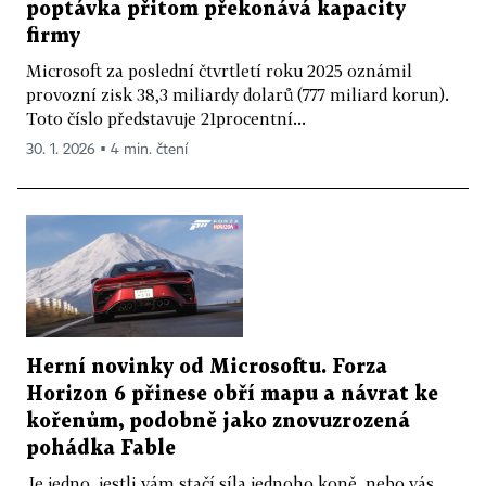
poptávka přitom překonává kapacity
firmy
Microsoft za poslední čtvrtletí roku 2025 oznámil
provozní zisk 38,3 miliardy dolarů (777 miliard korun).
Toto číslo představuje 21procentní...
30. 1. 2026 ▪ 4 min. čtení
Herní novinky od Microsoftu. Forza
Horizon 6 přinese obří mapu a návrat ke
kořenům, podobně jako znovuzrozená
pohádka Fable
Je jedno, jestli vám stačí síla jednoho koně, nebo vás