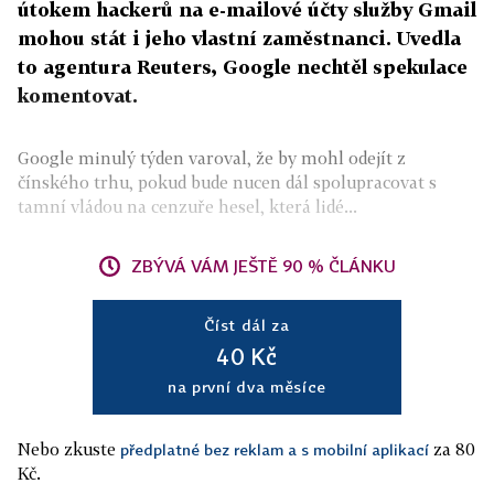
útokem hackerů na e-mailové účty služby Gmail
mohou stát i jeho vlastní zaměstnanci. Uvedla
to agentura Reuters, Google nechtěl spekulace
komentovat.
Google minulý týden varoval, že by mohl odejít z
čínského trhu, pokud bude nucen dál spolupracovat s
tamní vládou na cenzuře hesel, která lidé...
ZBÝVÁ VÁM JEŠTĚ 90 % ČLÁNKU
Číst dál za
40 Kč
na první dva měsíce
Nebo zkuste
za 80
předplatné bez reklam a s mobilní aplikací
Kč.