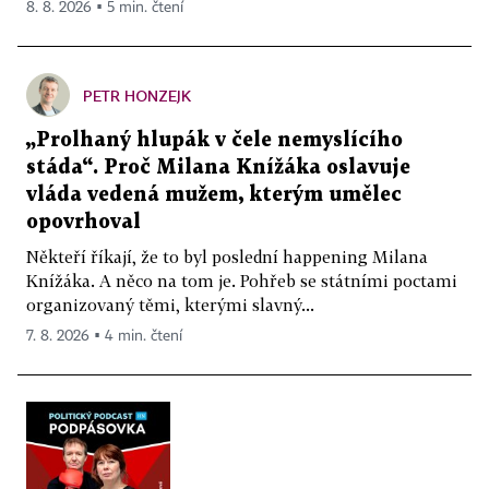
8. 8. 2026 ▪ 5 min. čtení
PETR HONZEJK
„Prolhaný hlupák v čele nemyslícího
stáda“. Proč Milana Knížáka oslavuje
vláda vedená mužem, kterým umělec
opovrhoval
Někteří říkají, že to byl poslední happening Milana
Knížáka. A něco na tom je. Pohřeb se státními poctami
organizovaný těmi, kterými slavný...
7. 8. 2026 ▪ 4 min. čtení