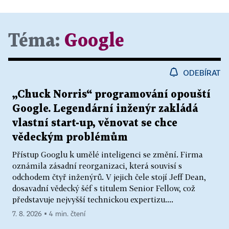
Téma:
Google
ODEBÍRAT
„Chuck Norris“ programování opouští
Google. Legendární inženýr zakládá
vlastní start-up, věnovat se chce
vědeckým problémům
Přístup Googlu k umělé inteligenci se změní. Firma
oznámila zásadní reorganizaci, která souvisí s
odchodem čtyř inženýrů. V jejich čele stojí Jeff Dean,
dosavadní vědecký šéf s titulem Senior Fellow, což
představuje nejvyšší technickou expertizu....
7. 8. 2026 ▪ 4 min. čtení