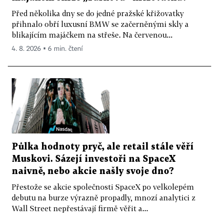
Před několika dny se do jedné pražské křižovatky
přihnalo obří luxusní BMW se začerněnými skly a
blikajícím majáčkem na střeše. Na červenou...
4. 8. 2026 ▪ 6 min. čtení
Půlka hodnoty pryč, ale retail stále věří
Muskovi. Sázejí investoři na SpaceX
naivně, nebo akcie našly svoje dno?
Přestože se akcie společnosti SpaceX po velkolepém
debutu na burze výrazně propadly, mnozí analytici z
Wall Street nepřestávají firmě věřit a...