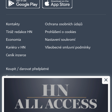
Kontakty
Ochrana osobních údajů
Tiráž redakce HN
Prohlášení o cookies
Economia
Nastavení soukromí
Kariéra v HN
Všeobecné smluvní podmínky
Ceník inzerce
Koupit / darovat předplatné
Eventy
×
Newslettery
RSS kanály
Autorská práva vykonává vydavatel. Bez písemného svolení vydavatele je