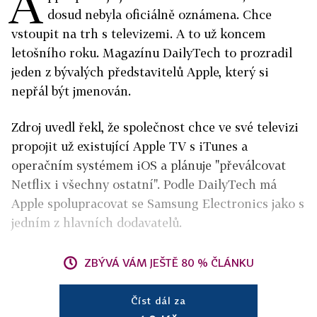
A
dosud nebyla oficiálně oznámena. Chce
vstoupit na trh s televizemi. A to už koncem
letošního roku. Magazínu DailyTech to prozradil
jeden z bývalých představitelů Apple, který si
nepřál být jmenován.
Zdroj uvedl řekl, že společnost chce ve své televizi
propojit už existující Apple TV s iTunes a
operačním systémem iOS a plánuje "převálcovat
Netflix i všechny ostatní". Podle DailyTech má
Apple spolupracovat se Samsung Electronics jako s
jedním z hlavních dodavatelů.
ZBÝVÁ VÁM JEŠTĚ 80 % ČLÁNKU
Číst dál za