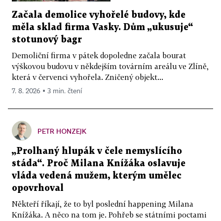
Začala demolice vyhořelé budovy, kde
měla sklad firma Vasky. Dům „ukusuje“
stotunový bagr
Demoliční firma v pátek dopoledne začala bourat
výškovou budovu v někdejším továrním areálu ve Zlíně,
která v červenci vyhořela. Zničený objekt...
7. 8. 2026 ▪ 3 min. čtení
PETR HONZEJK
„Prolhaný hlupák v čele nemyslícího
stáda“. Proč Milana Knížáka oslavuje
vláda vedená mužem, kterým umělec
opovrhoval
Někteří říkají, že to byl poslední happening Milana
Knížáka. A něco na tom je. Pohřeb se státními poctami