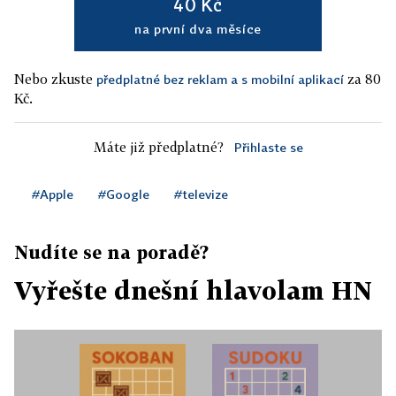
40 Kč
na první dva měsíce
Nebo zkuste
za 80
předplatné bez reklam a s mobilní aplikací
Kč.
Máte již předplatné?
Přihlaste se
#Apple
#Google
#televize
Nudíte se na poradě?
Vyřešte dnešní hlavolam HN