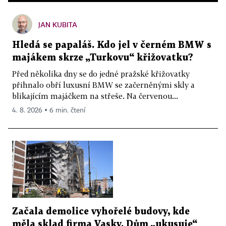
JAN KUBITA
Hledá se papaláš. Kdo jel v černém BMW s
majákem skrze „Turkovu“ křižovatku?
Před několika dny se do jedné pražské křižovatky
přihnalo obří luxusní BMW se začerněnými skly a
blikajícím majáčkem na střeše. Na červenou...
4. 8. 2026 ▪ 6 min. čtení
Začala demolice vyhořelé budovy, kde
měla sklad firma Vasky. Dům „ukusuje“