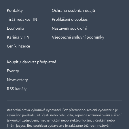
Kontakty
Ochrana osobních údajů
Tiráž redakce HN
Prohlášení o cookies
Economia
Nastavení soukromí
Kariéra v HN
Všeobecné smluvní podmínky
Ceník inzerce
Koupit / darovat předplatné
Eventy
×
Newslettery
RSS kanály
Autorská práva vykonává vydavatel. Bez písemného svolení vydavatele je
zakázáno jakékoli užití částí nebo celku díla, zejména rozmnožování a šíření
jakýmkoli způsobem, mechanickým nebo elektronickým, v českém nebo
jiném jazyce. Bez souhlasu vydavatele je zakázáno též rozmnožování