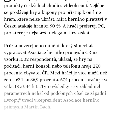
produkty českých obchodů s videohrami. Nejlépe
se prodávají hry a kupony pro přístup k on-line
hrám, které nelze ukrást. Míra herního pirátství v
Česku atakuje hranici 90 %. A hráči preferují PC,
pro které je nejsnazší nelegální hry získat.
Průzkum veřejného mínění, který si nechala
vypracovat Asociace herního průmyslu ČR na
vzorku 1002 respondentů, ukázal, že hry na
počítači, herní konzoli nebo telefonu hraje 27,8
procenta obyvatel ČR. Mezi hráči je více mužů než
žen – 63,1 ku 36,9 procenta. 67,4 procent hráčů je ve
věku 18 až 44 let. „Tyto výsledky se v základních
parametrech neliší od podobných čísel ze západní
Evropy,“ uvedl viceprezident Asociace herního
průmyslu Martin Bach.