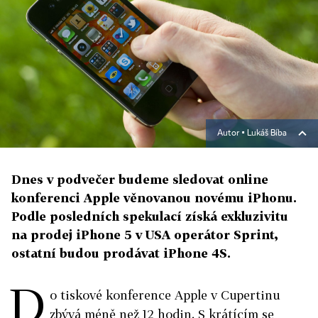
Autor ▪
Lukáš Bíba
Dnes v podvečer budeme sledovat online
konferenci Apple věnovanou novému iPhonu.
Podle posledních spekulací získá exkluzivitu
na prodej iPhone 5 v USA operátor Sprint,
ostatní budou prodávat iPhone 4S.
D
o tiskové konference Apple v Cupertinu
zbývá méně než 12 hodin. S krátícím se