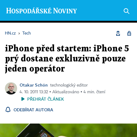
HN.cz
›
Tech
iPhone před startem: iPhone 5
prý dostane exkluzivně pouze
jeden operátor
Otakar Schön
technologický editor
4. 10. 2011 13:32 ▪ Aktualizováno ▪ 4 min. čtení
PŘEHRÁT ČLÁNEK
ODEBÍRAT AUTORA