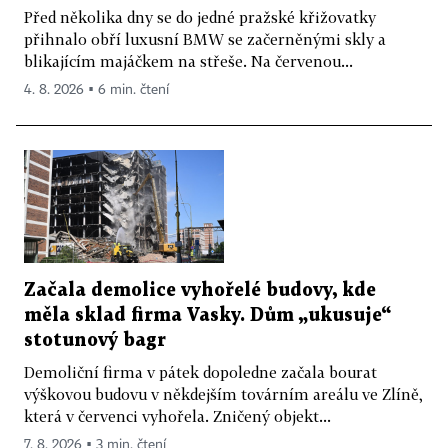
Před několika dny se do jedné pražské křižovatky
přihnalo obří luxusní BMW se začerněnými skly a
blikajícím majáčkem na střeše. Na červenou...
4. 8. 2026 ▪ 6 min. čtení
Začala demolice vyhořelé budovy, kde
měla sklad firma Vasky. Dům „ukusuje“
stotunový bagr
Demoliční firma v pátek dopoledne začala bourat
výškovou budovu v někdejším továrním areálu ve Zlíně,
která v červenci vyhořela. Zničený objekt...
7. 8. 2026 ▪ 3 min. čtení