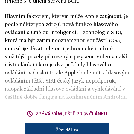
iPhone 5 je dílem serveru BGR.
Hlavním faktorem, kterým může Apple zaujmout, je
podle některých zdrojů nová funkce hlasového
ovládání s umělou inteligencí. Technologie SIRI,
která má být zatím neoznámenou součástí iOS5,
umožňuje dávat telefonu jednoduché i mírně
složitější povely přirozeným jazykem. Video v další
části článku ukazuje dva příklady hlasového
ovládání. V Česku to ale Apple bude mít s hlasovým
ovládáním těžší, SIRI český jazyk nepodporuje,
naopak základní hlasové ovládání a vyhledávání v
češtině dobře funguje na konkurenčním Androidu.
ZBÝVÁ VÁM JEŠTĚ 70 % ČLÁNKU
Číst dál za