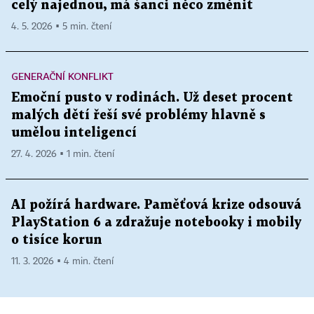
celý najednou, má šanci něco změnit
4. 5. 2026 ▪ 5 min. čtení
GENERAČNÍ KONFLIKT
Emoční pusto v rodinách. Už deset procent
malých dětí řeší své problémy hlavně s
umělou inteligencí
27. 4. 2026 ▪ 1 min. čtení
AI požírá hardware. Paměťová krize odsouvá
PlayStation 6 a zdražuje notebooky i mobily
o tisíce korun
11. 3. 2026 ▪ 4 min. čtení