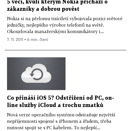
5 věcí, kvůli kterým Nokia přichází o
zákazníky a dobrou pověst
Nokia si na přelomu tisíciletí vybojovala pozici světové
jedničky, nejlepšího výrobce telefonů na světě.
Okouzlovala manažerskými komunikátory i...
7. 11. 2011 ▪ 6 min. čtení
Co přináší iOS 5? Odstřižení od PC, on-
line služby iCloud a trochu zmatků
Nová verze operačního systému odstraňuje největší
nepříjemnosti spojené s iPhonem a iPadem, třeba
nutnost spojit se s PC kabelem. To nejlepší...