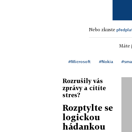
Nebo zkuste
předpla
Máte j
#Microsoft
#Nokia
#sma
Rozrušily vás
zprávy a cítíte
stres?
Rozptylte se
logickou
hádankou