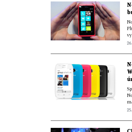
N
b
No
Ph
vy
26.
N
W
ú
Sp
No
má
25.
C