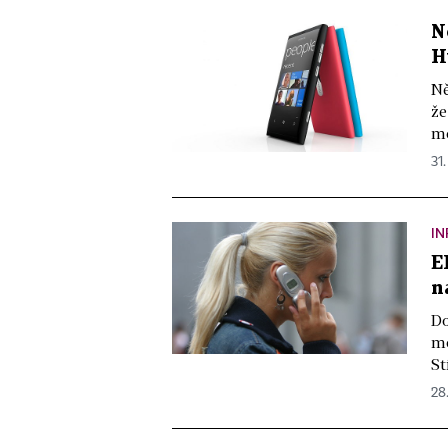
N
H
Ně
že
mo
31.
IN
E
n
Do
mo
St
28.