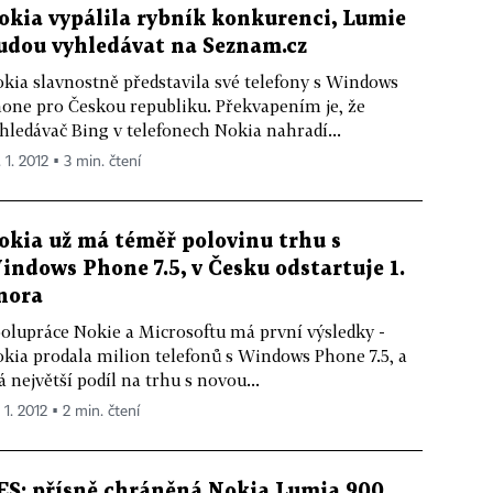
okia vypálila rybník konkurenci, Lumie
udou vyhledávat na Seznam.cz
kia slavnostně představila své telefony s Windows
one pro Českou republiku. Překvapením je, že
hledávač Bing v telefonech Nokia nahradí...
 1. 2012 ▪ 3 min. čtení
okia už má téměř polovinu trhu s
indows Phone 7.5, v Česku odstartuje 1.
nora
olupráce Nokie a Microsoftu má první výsledky -
kia prodala milion telefonů s Windows Phone 7.5, a
 největší podíl na trhu s novou...
 1. 2012 ▪ 2 min. čtení
ES: přísně chráněná Nokia Lumia 900