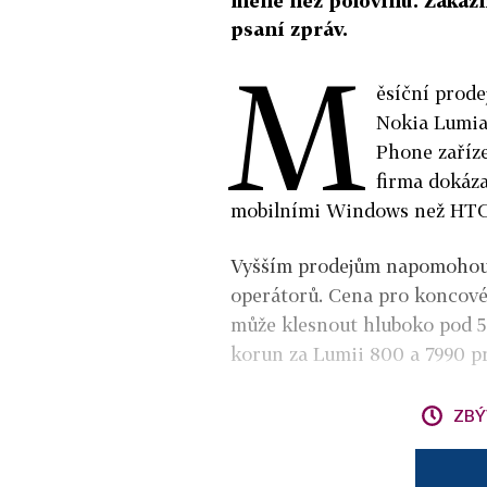
méně než polovinu. Zákazní
psaní zpráv.
M
ěsíční prode
Nokia Lumia 
Phone zaříze
firma dokáz
mobilními Windows než HTC
Vyšším prodejům napomohou
operátorů. Cena pro koncové
může klesnout hluboko pod 5
korun za Lumii 800 a 7990 pr
ZBÝ