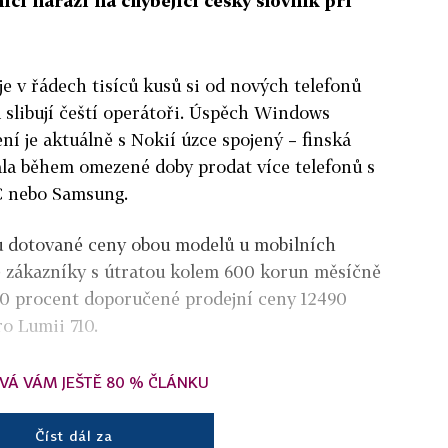
ci narazí na chybějící český slovník při
je v řádech tisíců kusů si od nových telefonů
slibují čeští operátoři. Úspěch Windows
ní je aktuálně s Nokií úzce spojený – finská
ala během omezené doby prodat více telefonů s
 nebo Samsung.
 dotované ceny obou modelů u mobilních
 zákazníky s útratou kolem 600 korun měsíčně
0 procent doporučené prodejní ceny 12490
o Lumii 710.
VÁ VÁM JEŠTĚ 80 % ČLÁNKU
Číst dál za