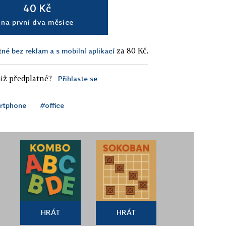
40 Kč
na první dva měsíce
za 80 Kč.
tné bez reklam a s mobilní aplikací
iž předplatné?
Přihlaste se
rtphone
#office
HRÁT
HRÁT