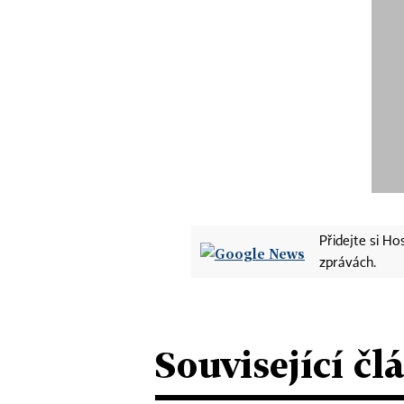
Přidejte si H
zprávách.
Související čl