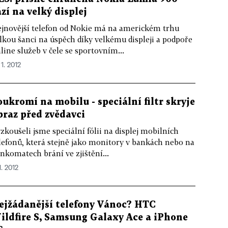
ází na velký displej
jnovější telefon od Nokie má na americkém trhu
lkou šanci na úspěch díky velkému displeji a podpoře
line služeb v čele se sportovním...
 1. 2012
oukromí na mobilu - speciální filtr skryje
braz před zvědavci
zkoušeli jsme speciální fólii na displej mobilních
lefonů, která stejně jako monitory v bankách nebo na
nkomatech brání ve zjištění...
1. 2012
ejžádanější telefony Vánoc? HTC
ildfire S, Samsung Galaxy Ace a iPhone