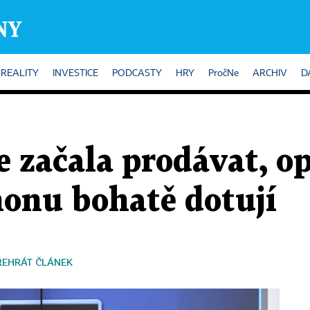
REALITY
INVESTICE
PODCASTY
HRY
PročNe
ARCHIV
D
 začala prodávat, op
honu bohatě dotují
ŘEHRÁT ČLÁNEK