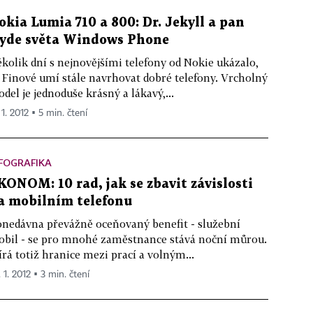
okia Lumia 710 a 800: Dr. Jekyll a pan
yde světa Windows Phone
kolik dní s nejnovějšími telefony od Nokie ukázalo,
 Finové umí stále navrhovat dobré telefony. Vrcholný
del je jednoduše krásný a lákavý,...
 1. 2012 ▪ 5 min. čtení
FOGRAFIKA
KONOM: 10 rad, jak se zbavit závislosti
a mobilním telefonu
nedávna převážně oceňovaný benefit - služební
bil - se pro mnohé zaměstnance stává noční můrou.
írá totiž hranice mezi prací a volným...
 1. 2012 ▪ 3 min. čtení