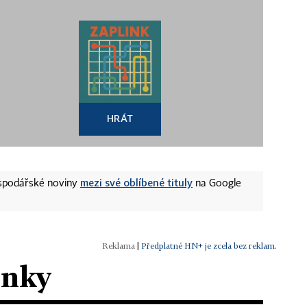
HRÁT
mezi své oblíbené tituly
ospodářské noviny
na Google
|
Předplatné HN+ je zcela bez reklam.
ánky