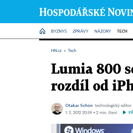
TECH
HOME
BYZNYS
ZPRÁVY
NÁZORY
HN.cz
›
Tech
Lumia 800 se
rozdíl od iP
Otakar Schön
technologický editor
P
1. 2. 2012 20:59 ▪ 2 min. čtení