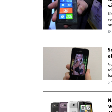
s
Ne
ve
on
12.
S
o
Vy
te
ba
5. 
N
W