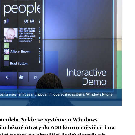
ožňuje seznámit se s fungováním operačního systému Windows Phone
 modelu Nokie se systémem Windows
í u běžné útraty do 600 korun měsíčně i na