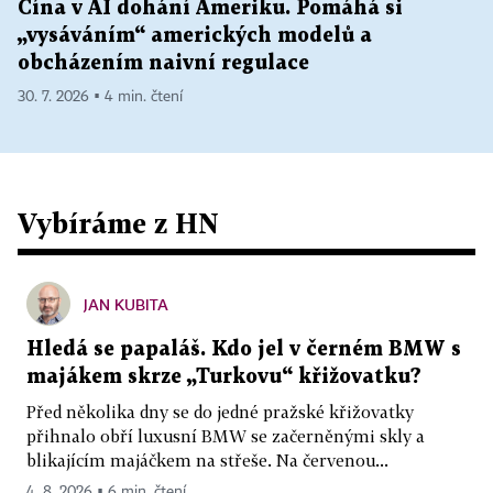
Čína v AI dohání Ameriku. Pomáhá si
„vysáváním“ amerických modelů a
obcházením naivní regulace
30. 7. 2026 ▪ 4 min. čtení
Vybíráme z HN
JAN KUBITA
Hledá se papaláš. Kdo jel v černém BMW s
majákem skrze „Turkovu“ křižovatku?
Před několika dny se do jedné pražské křižovatky
přihnalo obří luxusní BMW se začerněnými skly a
blikajícím majáčkem na střeše. Na červenou...
4. 8. 2026 ▪ 6 min. čtení