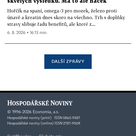
skvělých výsledků. Má to ale háček
Hořčík na spaní, omega-3 pro mozek, železo proti
únavě a kreatin dnes skoro na všechno. Trh s doplňky
stravy slibuje řadu benefitů, ale které z...
6. 8. 2026 ▪ 16:13 min.
DALŠÍ ZPRÁVY
©
1996-2026
Economia, a.s.
Hospodářské noviny (print) ISSN 0862-9587
Hospodářské noviny (online) ISSN 2787-950X