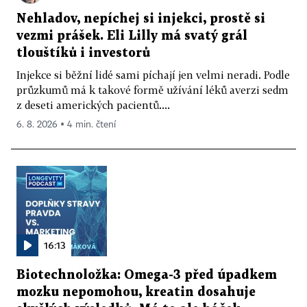
Nehladov, nepíchej si injekci, prostě si
vezmi prášek. Eli Lilly má svatý grál
tlouštíků i investorů
Injekce si běžní lidé sami píchají jen velmi neradi. Podle
průzkumů má k takové formě užívání léků averzi sedm
z deseti amerických pacientů....
6. 8. 2026 ▪ 4 min. čtení
16:13
Biotechnoložka: Omega-3 před úpadkem
mozku nepomohou, kreatin dosahuje