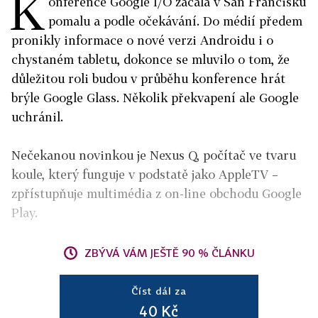
K
onference Google I/O začala v San Francisku
pomalu a podle očekávání. Do médií předem
pronikly informace o nové verzi Androidu i o
chystaném tabletu, dokonce se mluvilo o tom, že
důležitou roli budou v průběhu konference hrát
brýle Google Glass. Několik překvapení ale Google
uchránil.
Nečekanou novinkou je Nexus Q, počítač ve tvaru
koule, který funguje v podstatě jako AppleTV –
zpřístupňuje multimédia z on-line obchodu Google
Play.
ZBÝVÁ VÁM JEŠTĚ 90 % ČLÁNKU
Číst dál za
40 Kč