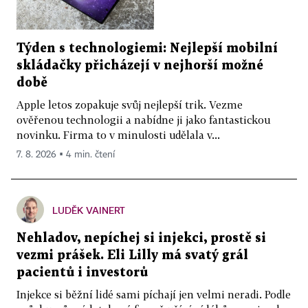
Týden s technologiemi: Nejlepší mobilní
skládačky přicházejí v nejhorší možné
době
Apple letos zopakuje svůj nejlepší trik. Vezme
ověřenou technologii a nabídne ji jako fantastickou
novinku. Firma to v minulosti udělala v...
7. 8. 2026 ▪ 4 min. čtení
LUDĚK VAINERT
Nehladov, nepíchej si injekci, prostě si
vezmi prášek. Eli Lilly má svatý grál
pacientů i investorů
Injekce si běžní lidé sami píchají jen velmi neradi. Podle