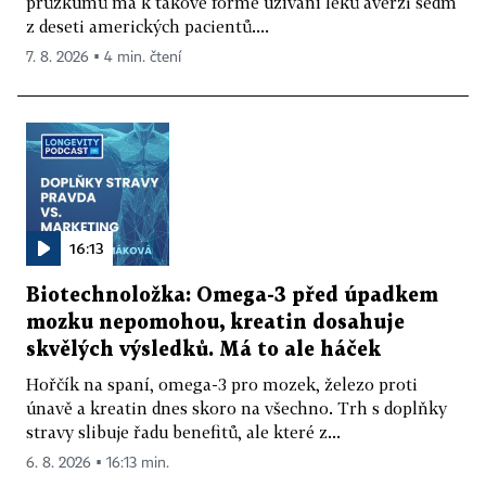
průzkumů má k takové formě užívání léků averzi sedm
z deseti amerických pacientů....
7. 8. 2026 ▪ 4 min. čtení
16:13
Biotechnoložka: Omega-3 před úpadkem
mozku nepomohou, kreatin dosahuje
skvělých výsledků. Má to ale háček
Hořčík na spaní, omega-3 pro mozek, železo proti
únavě a kreatin dnes skoro na všechno. Trh s doplňky
stravy slibuje řadu benefitů, ale které z...
6. 8. 2026 ▪ 16:13 min.