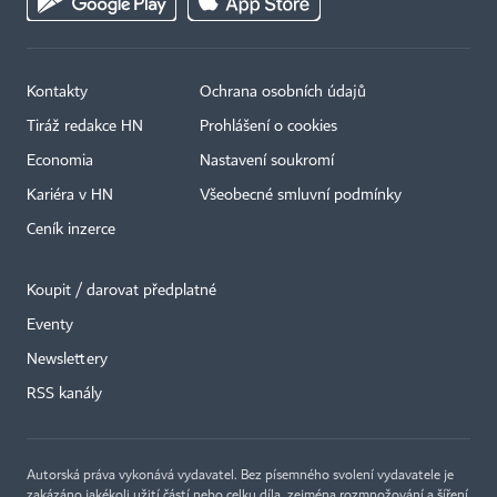
Kontakty
Ochrana osobních údajů
Tiráž redakce HN
Prohlášení o cookies
Economia
Nastavení soukromí
Kariéra v HN
Všeobecné smluvní podmínky
Ceník inzerce
Koupit / darovat předplatné
Eventy
×
Newslettery
RSS kanály
Autorská práva vykonává vydavatel. Bez písemného svolení vydavatele je
zakázáno jakékoli užití částí nebo celku díla, zejména rozmnožování a šíření