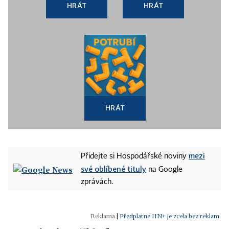
HRÁT
HRÁT
HRÁT
mezi
Přidejte si Hospodářské noviny
své oblíbené tituly
na Google
zprávách.
|
Předplatné HN+ je zcela bez reklam.