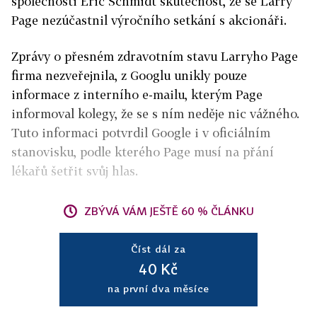
společnosti Eric Schmidt skutečnost, že se Larry
Page nezúčastnil výročního setkání s akcionáři.
Zprávy o přesném zdravotním stavu Larryho Page
firma nezveřejnila, z Googlu unikly pouze
informace z interního e-mailu, kterým Page
informoval kolegy, že se s ním neděje nic vážného.
Tuto informaci potvrdil Google i v oficiálním
stanovisku, podle kterého Page musí na přání
lékařů šetřit svůj hlas.
ZBÝVÁ VÁM JEŠTĚ 60 % ČLÁNKU
Číst dál za
40 Kč
na první dva měsíce