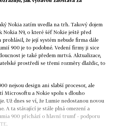
ozrazuje, jak výbavou zaostává za
 jaký Nokia zatím uvedla na trh. Takový dojem
 Nokia N9, o které šéf Nokie ještě před
prohlásil, že její systém nebude firma dále
mií 900 je to podobné. Vedení firmy ji sice
budoucnost je také předem mrtvá. Aktualizace,
atelské prostředí se třemi rozměry dlaždic, to
00 nejsou design ani slabší procesor, ale
tí Microsoftu a Nokie spolu s dlouho
e. Už dnes se ví, že Lumie nedostanou novou
 A ta stávající je stále plná omezení a
umia 900 přichází o hlavní trumf - podporu
LTE.