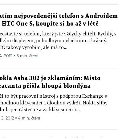
atím nejpovedenější telefon s Androidem
e HTC One S, koupíte si ho až v létě
edstavte si telefon, který jste vždycky chtěli. Rychlý, s
lkým displejem, pohodlným ovládáním a krásný.
C takový vyrobilo, ale má to...
4. 2012 ▪ 5 min. čtení
okia Asha 302 je zklamáním: Místo
racanta přišla hloupá blondýna
l to být pracovní nástroj s podporou Exchange s
hodlnou klávesnicí a dlouhou výdrží. Nokia sliby
lnila jen částečně a za klávesnici si...
 3. 2012 ▪ 4 min. čtení