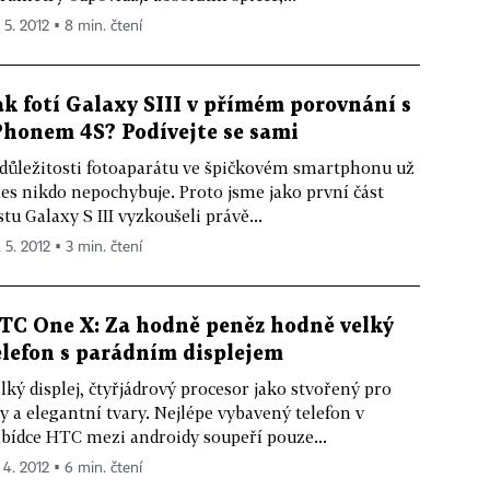
 5. 2012 ▪ 8 min. čtení
ak fotí Galaxy SIII v přímém porovnání s
Phonem 4S? Podívejte se sami
důležitosti fotoaparátu ve špičkovém smartphonu už
es nikdo nepochybuje. Proto jsme jako první část
stu Galaxy S III vyzkoušeli právě...
 5. 2012 ▪ 3 min. čtení
TC One X: Za hodně peněz hodně velký
elefon s parádním displejem
lký displej, čtyřjádrový procesor jako stvořený pro
y a elegantní tvary. Nejlépe vybavený telefon v
bídce HTC mezi androidy soupeří pouze...
 4. 2012 ▪ 6 min. čtení