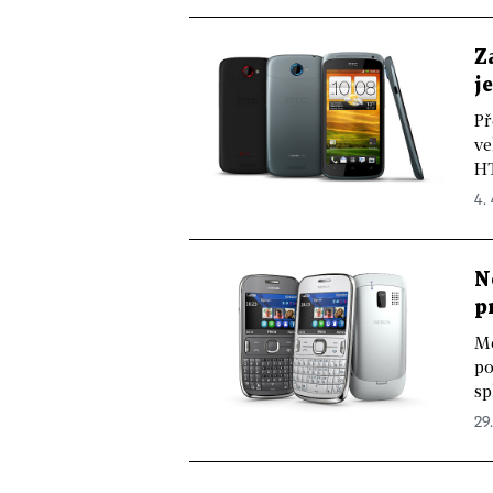
Z
j
Př
ve
HT
4. 
N
p
Mě
po
sp
29.