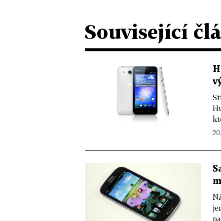
Související čl
H
v
St
Hu
kt
20
S
m
Ná
je
pa