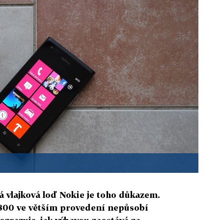
vá vlajková loď Nokie je toho důkazem.
800 ve větším provedení nepůsobí