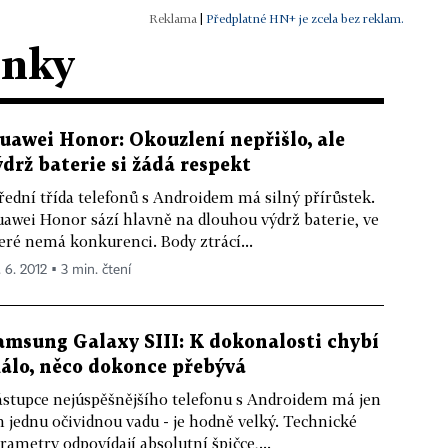
|
Předplatné HN+ je zcela bez reklam.
ánky
uawei Honor: Okouzlení nepřišlo, ale
ýdrž baterie si žádá respekt
řední třída telefonů s Androidem má silný přírůstek.
awei Honor sází hlavně na dlouhou výdrž baterie, ve
eré nemá konkurenci. Body ztrácí...
. 6. 2012 ▪ 3 min. čtení
amsung Galaxy SIII: K dokonalosti chybí
álo, něco dokonce přebývá
stupce nejúspěšnějšího telefonu s Androidem má jen
n jednu očividnou vadu - je hodně velký. Technické
rametry odpovídají absolutní špičce,...