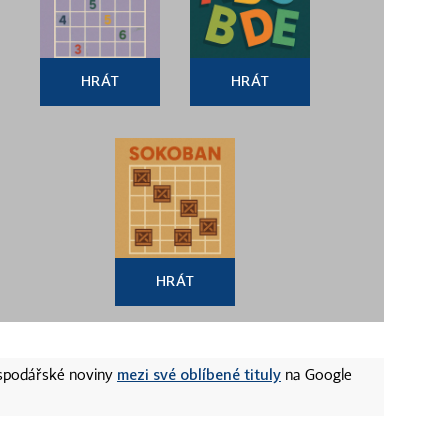
HRÁT
HRÁT
HRÁT
mezi své oblíbené tituly
ospodářské noviny
na Google