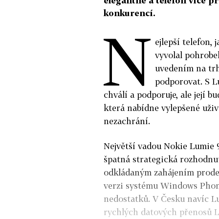
elegantně a telefon více pr
konkurencí.
N
ejlepší telefon,
vyvolal pohrobek
uvedením na trh 
podporovat. S Lu
chválí a podporuje, ale její 
která nabídne vylepšené uživ
nezachrání.
Největší vadou Nokie Lumie 9
špatná strategická rozhodnu
odkládaným zahájením prodej
verzi systému Windows Phone.
nedostatků. V Česku navíc L
rychlých datových přenosů 