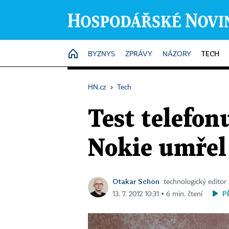
TECH
HOME
BYZNYS
ZPRÁVY
NÁZORY
HN.cz
›
Tech
Test telefo
Nokie umřel 
Otakar Schön
technologický editor
P
13. 7. 2012 10:31 ▪ 6 min. čtení