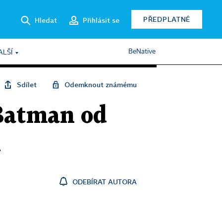
PŘEDPLATNÉ
Hledat
Přihlásit se
BeNative
ALŠÍ
Sdílet
Odemknout známému
 Batman od
l
ODEBÍRAT AUTORA