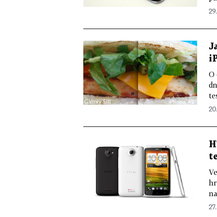
29.
J
i
O 
dn
te
20.
H
t
Ve
hr
na
27.