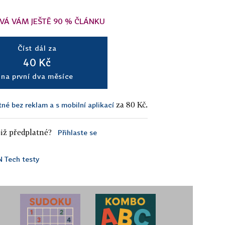
VÁ VÁM JEŠTĚ 90 % ČLÁNKU
Číst dál za
40 Kč
na první dva měsíce
za 80 Kč.
tné bez reklam a s mobilní aplikací
iž předplatné?
Přihlaste se
 Tech testy