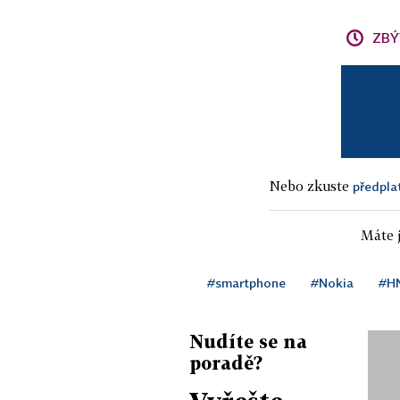
ZBÝ
Nebo zkuste
předpla
Máte j
#smartphone
#Nokia
#HN
Nudíte se na
poradě?