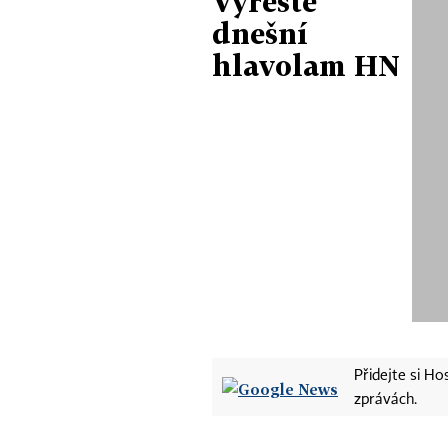
Vyřešte
dnešní
hlavolam HN
Přidejte si H
zprávách.