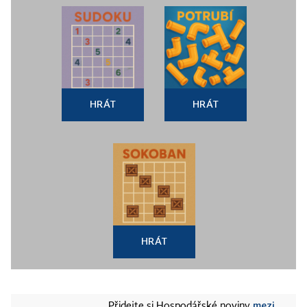
HRÁT
HRÁT
HRÁT
mezi
Přidejte si Hospodářské noviny