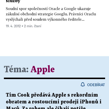
služby
Soudní spor společností Oracle a Google ukazuje
zákulisí obchodní strategie Googlu. Právníci Oraclu
vyslýchali před soudem výkonného ředitele...
19. 4. 2012 ▪ 2 min. čtení
Téma:
Apple
ODEBÍRAT
Tim Cook předává Apple s rekordním
obratem a rostoucími prodeji iPhonů i
Maců. Za rohem ale číhají potíže