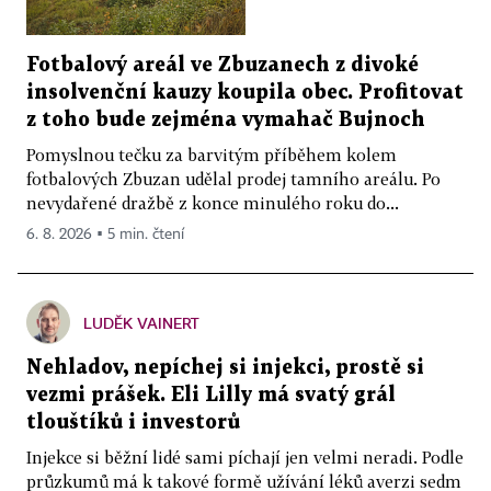
Fotbalový areál ve Zbuzanech z divoké
insolvenční kauzy koupila obec. Profitovat
z toho bude zejména vymahač Bujnoch
Pomyslnou tečku za barvitým příběhem kolem
fotbalových Zbuzan udělal prodej tamního areálu. Po
nevydařené dražbě z konce minulého roku do...
6. 8. 2026 ▪ 5 min. čtení
LUDĚK VAINERT
Nehladov, nepíchej si injekci, prostě si
vezmi prášek. Eli Lilly má svatý grál
tlouštíků i investorů
Injekce si běžní lidé sami píchají jen velmi neradi. Podle
průzkumů má k takové formě užívání léků averzi sedm