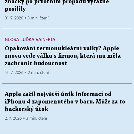
značky po prvotním propadu výrazně
posílily
31. 7. 2026 ▪ 3 min. čtení
GLOSA LUĎKA VAINERTA
Opakování termonukleární války? Apple
znovu vede válku s firmou, která mu měla
zachránit budoucnost
14. 7. 2026 ▪ 2 min. čtení
Apple zažil největší únik informací od
iPhonu 4 zapomenutého v baru. Může za to
hackerský útok
2. 7. 2026 ▪ 3 min. čtení