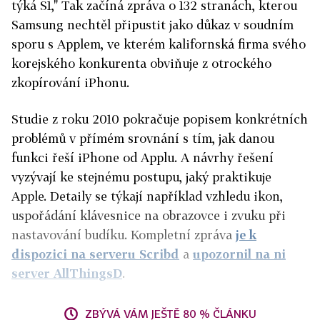
týká S1," Tak začíná zpráva o 132 stranách, kterou
Samsung nechtěl připustit jako důkaz v soudním
sporu s Applem, ve kterém kalifornská firma svého
korejského konkurenta obviňuje z otrockého
zkopírování iPhonu.
Studie z roku 2010 pokračuje popisem konkrétních
problémů v přímém srovnání s tím, jak danou
funkci řeší iPhone od Applu. A návrhy řešení
vyzývají ke stejnému postupu, jaký praktikuje
Apple. Detaily se týkají například vzhledu ikon,
uspořádání klávesnice na obrazovce i zvuku při
nastavování budíku. Kompletní zpráva
je k
dispozici na serveru Scribd
a
upozornil na ni
server AllThingsD
.
ZBÝVÁ VÁM JEŠTĚ 80 % ČLÁNKU