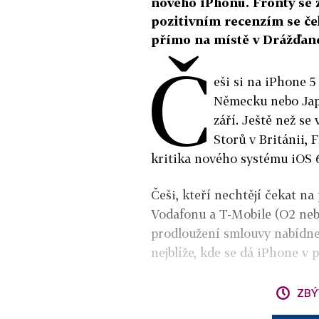
nového iPhonu. Fronty se z
pozitivním recenzím se če
přímo na místě v Drážďan
Č
eši si na iPhone 5
Německu nebo Japo
září. Ještě než se
Storů v Británii,
kritika nového systému iOS
Češi, kteří nechtějí čekat n
Vodafonu a T-Mobile (O2 nebu
prodloužení smlouvy nabídne 
nejblíže, kde se dá iPhone v 
ZBÝ