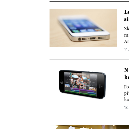
L
s
Zk
mi
Am
14.
N
k
Po
př
ko
13.