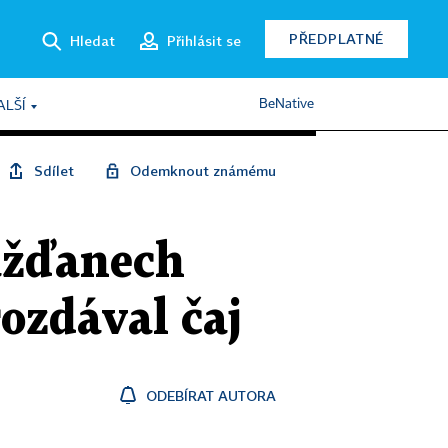
PŘEDPLATNÉ
Hledat
Přihlásit se
BeNative
ALŠÍ
Sdílet
Odemknout známému
ážďanech
rozdával čaj
ODEBÍRAT AUTORA