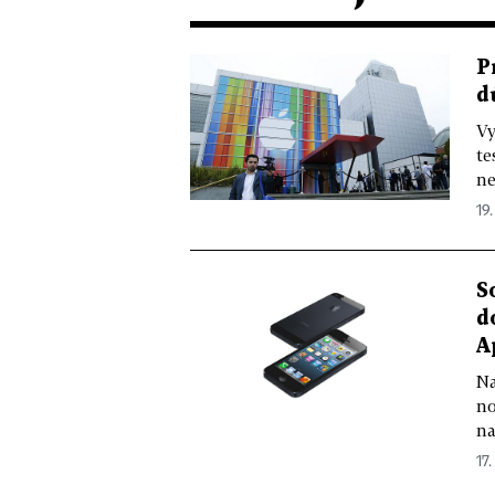
P
d
Vy
te
ne
19.
S
d
A
Na
no
na
17.