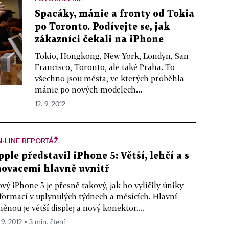
Spacáky, mánie a fronty od Tokia
po Toronto. Podívejte se, jak
zákazníci čekali na iPhone
Tokio, Hongkong, New York, Londýn, San
Francisco, Toronto, ale také Praha. To
všechno jsou města, ve kterých proběhla
mánie po nových modelech...
12. 9. 2012
-LINE REPORTÁŽ
pple představil iPhone 5: Větší, lehčí a s
novacemi hlavně uvnitř
vý iPhone 5 je přesně takový, jak ho vylíčily úniky
formací v uplynulých týdnech a měsících. Hlavní
ěnou je větší displej a nový konektor....
 9. 2012 ▪ 3 min. čtení