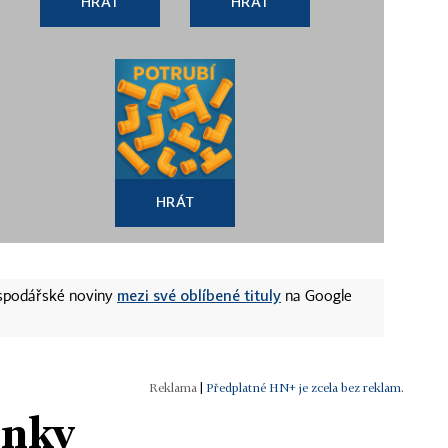
HRÁT
HRÁT
HRÁT
mezi své oblíbené tituly
ospodářské noviny
na Google
|
Předplatné HN+ je zcela bez reklam.
ánky