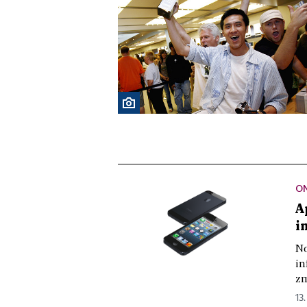
ON
A
i
No
in
zm
13.