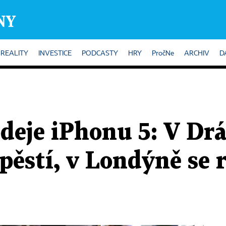
REALITY
INVESTICE
PODCASTY
HRY
PročNe
ARCHIV
D
odeje iPhonu 5: V Dr
pěstí, v Londýně se 