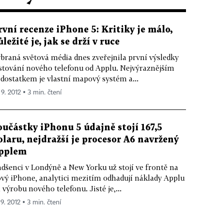
rvní recenze iPhone 5: Kritiky je málo,
ůležité je, jak se drží v ruce
braná světová média dnes zveřejnila první výsledky
stování nového telefonu od Applu. Nejvýraznějším
dostatkem je vlastní mapový systém a...
 9. 2012 ▪ 3 min. čtení
oučástky iPhonu 5 údajně stojí 167,5
olaru, nejdražší je procesor A6 navržený
pplem
dšenci v Londýně a New Yorku už stojí ve frontě na
vý iPhone, analytici mezitím odhadují náklady Applu
 výrobu nového telefonu. Jisté je,...
 9. 2012 ▪ 3 min. čtení