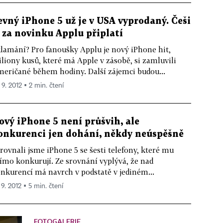
evný iPhone 5 už je v USA vyprodaný. Češi
i za novinku Applu připlatí
lamání? Pro fanoušky Applu je nový iPhone hit,
liony kusů, které má Apple v zásobě, si zamluvili
eričané během hodiny. Další zájemci budou...
 9. 2012 ▪ 2 min. čtení
ový iPhone 5 není průšvih, ale
onkurenci jen dohání, někdy neúspěšně
rovnali jsme iPhone 5 se šesti telefony, které mu
ímo konkurují. Ze srovnání vyplývá, že nad
nkurencí má navrch v podstatě v jediném...
 9. 2012 ▪ 5 min. čtení
FOTOGALERIE