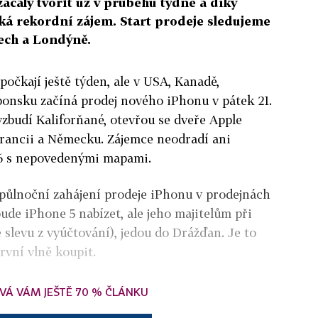
ačaly tvořit už v průběhu týdne a díky
ká rekordní zájem. Start prodeje sledujeme
ech a Londýně.
 počkají ještě týden, ale v USA, Kanadě,
nsku začíná prodej nového iPhonu v pátek 21.
 vzbudí Kaliforňané, otevřou se dveře Apple
 Francii a Německu. Zájemce neodradí ani
 6 s nepovedenými mapami.
a půlnoční zahájení prodeje iPhonu v prodejnách
de iPhone 5 nabízet, ale jeho majitelům při
slevu z vyúčtování), jedou do Drážďan. Je to
první vlně koupit.
VÁ VÁM JEŠTĚ 70 % ČLÁNKU