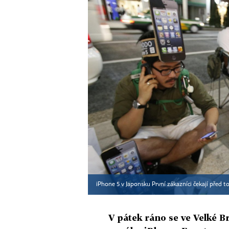
iPhone 5 v Japonsku První zákazníci čekají před t
V pátek ráno se ve Velké B