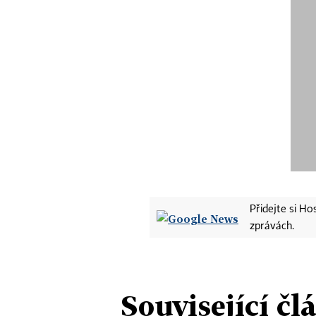
Přidejte si H
zprávách.
Související čl