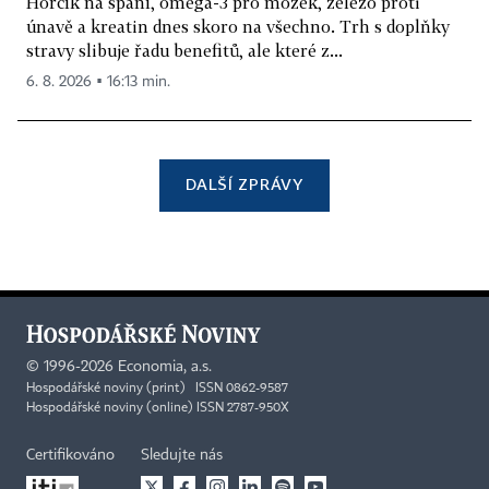
Hořčík na spaní, omega-3 pro mozek, železo proti
únavě a kreatin dnes skoro na všechno. Trh s doplňky
stravy slibuje řadu benefitů, ale které z...
6. 8. 2026 ▪ 16:13 min.
DALŠÍ ZPRÁVY
©
1996-2026
Economia, a.s.
Hospodářské noviny (print) ISSN 0862-9587
Hospodářské noviny (online) ISSN 2787-950X
Certifikováno
Sledujte nás