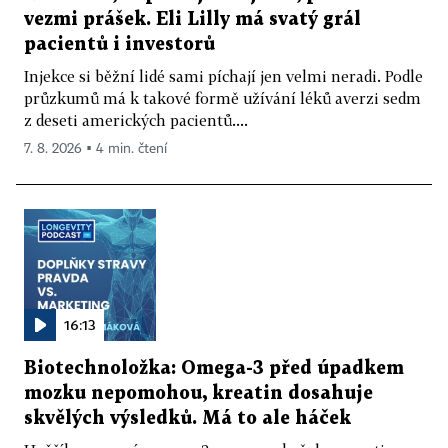
vezmi prášek. Eli Lilly má svatý grál
pacientů i investorů
Injekce si běžní lidé sami píchají jen velmi neradi. Podle
průzkumů má k takové formě užívání léků averzi sedm
z deseti amerických pacientů....
7. 8. 2026 ▪ 4 min. čtení
16:13
Biotechnoložka: Omega-3 před úpadkem
mozku nepomohou, kreatin dosahuje
skvělých výsledků. Má to ale háček