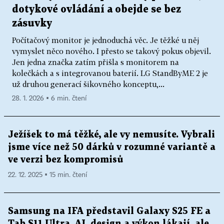
dotykové ovládání a obejde se bez
zásuvky
Počítačový monitor je jednoduchá věc. Je těžké u něj
vymyslet něco nového. I přesto se takový pokus objevil.
Jen jedna značka zatím přišla s monitorem na
kolečkách a s integrovanou baterií. LG StandByME 2 je
už druhou generací šikovného konceptu,...
28. 1. 2026 ▪ 6 min. čtení
Ježíšek to má těžké, ale vy nemusíte. Vybrali
jsme více než 50 dárků v rozumné variantě a
ve verzi bez kompromisů
22. 12. 2025 ▪ 15 min. čtení
Samsung na IFA představil Galaxy S25 FE a
Tab S11 Ultra. AI, design a výkon lákají, ale