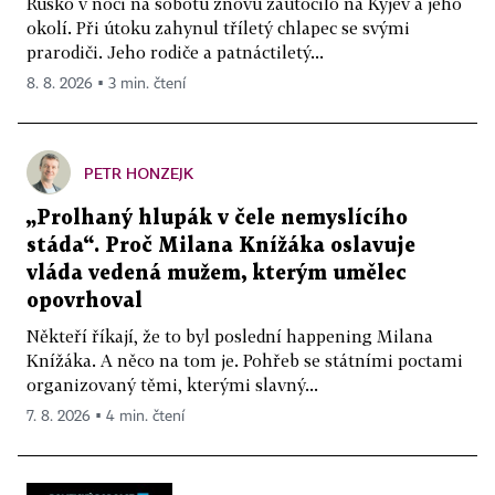
Rusko v noci na sobotu znovu zaútočilo na Kyjev a jeho
okolí. Při útoku zahynul tříletý chlapec se svými
prarodiči. Jeho rodiče a patnáctiletý...
8. 8. 2026 ▪ 3 min. čtení
PETR HONZEJK
„Prolhaný hlupák v čele nemyslícího
stáda“. Proč Milana Knížáka oslavuje
vláda vedená mužem, kterým umělec
opovrhoval
Někteří říkají, že to byl poslední happening Milana
Knížáka. A něco na tom je. Pohřeb se státními poctami
organizovaný těmi, kterými slavný...
7. 8. 2026 ▪ 4 min. čtení