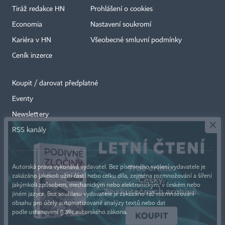
Tiráž redakce HN
Prohlášení o cookies
Economia
Nastavení soukromí
Kariéra v HN
Všeobecné smluvní podmínky
Ceník inzerce
Koupit / darovat předplatné
Eventy
×
Newslettery
RSS kanály
Autorská práva vykonává vydavatel. Bez písemného svolení vydavatele je
zakázáno jakékoli užití částí nebo celku díla, zejména rozmnožování a šíření
jakýmkoli způsobem, mechanickým nebo elektronickým, v českém nebo
jiném jazyce. Bez souhlasu vydavatele je zakázáno též rozmnožování
obsahu pro účely automatizované analýzy textů nebo dat
podle ustanovení § 39c autorského zákona.