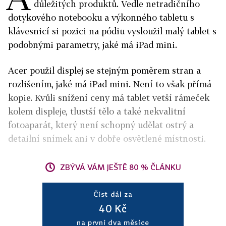
důležitých produktů. Vedle netradičního
dotykového notebooku a výkonného tabletu s
klávesnicí si pozici na pódiu vysloužil malý tablet s
podobnými parametry, jaké má iPad mini.
Acer použil displej se stejným poměrem stran a
rozlišením, jaké má iPad mini. Není to však přímá
kopie. Kvůli snížení ceny má tablet vetší rámeček
kolem displeje, tlustší tělo a také nekvalitní
fotoaparát, který není schopný udělat ostrý a
detailní snímek ani v dobře osvětlené místnosti.
ZBÝVÁ VÁM JEŠTĚ 80 % ČLÁNKU
Číst dál za
40 Kč
na první dva měsíce