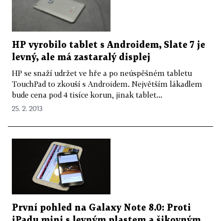
HP vyrobilo tablet s Androidem, Slate 7 je
levný, ale má zastaralý displej
HP se snaží udržet ve hře a po neúspěšném tabletu
TouchPad to zkouší s Androidem. Největším lákadlem
bude cena pod 4 tisíce korun, jinak tablet...
25. 2. 2013
První pohled na Galaxy Note 8.0: Proti
iPadu mini s levným plastem a šikovným