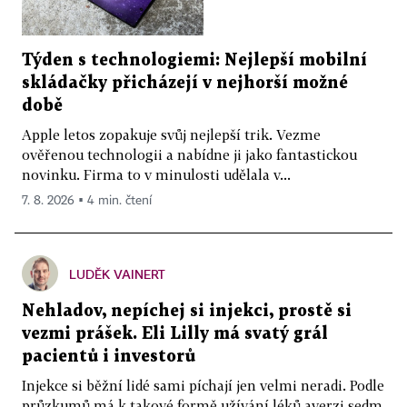
Týden s technologiemi: Nejlepší mobilní
skládačky přicházejí v nejhorší možné
době
Apple letos zopakuje svůj nejlepší trik. Vezme
ověřenou technologii a nabídne ji jako fantastickou
novinku. Firma to v minulosti udělala v...
7. 8. 2026 ▪ 4 min. čtení
LUDĚK VAINERT
Nehladov, nepíchej si injekci, prostě si
vezmi prášek. Eli Lilly má svatý grál
pacientů i investorů
Injekce si běžní lidé sami píchají jen velmi neradi. Podle
průzkumů má k takové formě užívání léků averzi sedm