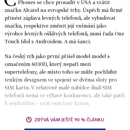
Phones se chce prosadit v USA a vrátit
značku Alcatel na evropské trhy. Úspěch má firmě
přinést záplava levných telefonů, ale vybudovat
značku, respektive změnit její vnímání jako
výrobce levných ošklivých telefonů, musí řada One
Touch Idol s Androidem. A má šanci.
Na český trh jako první přišel model model s
označením 6030D, který nepaří mezi
supertelefony, ale místo toho se může pochlubit
tenkým designem ve spojení se dvěma sloty pro
SIM kartu. V relativně malé nabídce dual-SIM
telefonů nemá ve výbavě konkurenci, ale také patří
k nejdražším – stojí osm tisíc korun.
ZBÝVÁ VÁM JEŠTĚ 90 % ČLÁNKU