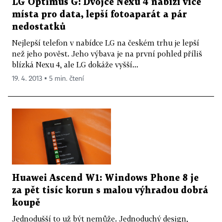
LG Optimus G: Dvojče Nexu 4 nabízí více
místa pro data, lepší fotoaparát a pár
nedostatků
Nejlepší telefon v nabídce LG na českém trhu je lepší
než jeho pověst. Jeho výbava je na první pohled příliš
blízká Nexu 4, ale LG dokáže vyšší...
19. 4. 2013 ▪ 5 min. čtení
Huawei Ascend W1: Windows Phone 8 je
za pět tisíc korun s malou výhradou dobrá
koupě
Jednodušší to už být nemůže. Jednoduchý design,