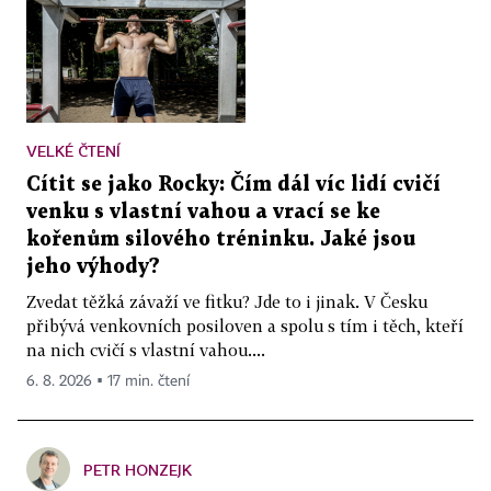
VELKÉ ČTENÍ
Cítit se jako Rocky: Čím dál víc lidí cvičí
venku s vlastní vahou a vrací se ke
kořenům silového tréninku. Jaké jsou
jeho výhody?
Zvedat těžká závaží ve fitku? Jde to i jinak. V Česku
přibývá venkovních posiloven a spolu s tím i těch, kteří
na nich cvičí s vlastní vahou....
6. 8. 2026 ▪ 17 min. čtení
PETR HONZEJK