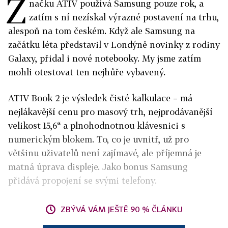
Z
načku ATIV používá Samsung pouze rok, a
zatím s ní nezískal výrazné postavení na trhu,
alespoň na tom českém. Když ale Samsung na
začátku léta představil v Londýně novinky z rodiny
Galaxy, přidal i nové notebooky. My jsme zatím
mohli otestovat ten nejhůře vybavený.
ATIV Book 2 je výsledek čisté kalkulace – má
nejlákavější cenu pro masový trh, nejprodávanější
velikost 15,6“ a plnohodnotnou klávesnici s
numerickým blokem. To, co je uvnitř, už pro
většinu uživatelů není zajímavé, ale příjemná je
matná úprava displeje. Jako bonus Samsung
přidává propojení se svými telefony.
ZBÝVÁ VÁM JEŠTĚ 90 % ČLÁNKU