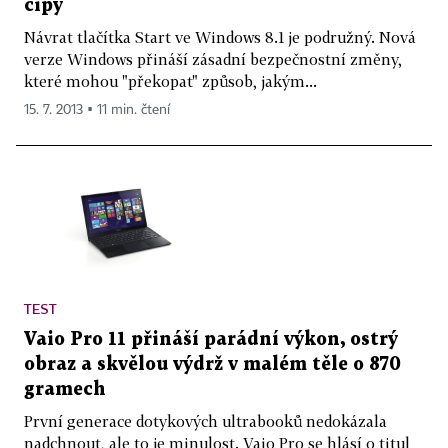
čipy
Návrat tlačítka Start ve Windows 8.1 je podružný. Nová
verze Windows přináší zásadní bezpečnostní změny,
které mohou "překopat" způsob, jakým...
15. 7. 2013 ▪ 11 min. čtení
TEST
Vaio Pro 11 přináší parádní výkon, ostrý
obraz a skvělou výdrž v malém těle o 870
gramech
První generace dotykových ultrabooků nedokázala
nadchnout, ale to je minulost. Vaio Pro se hlásí o titul