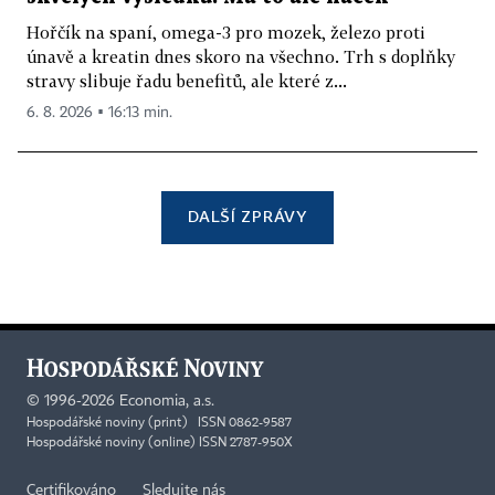
Hořčík na spaní, omega-3 pro mozek, železo proti
únavě a kreatin dnes skoro na všechno. Trh s doplňky
stravy slibuje řadu benefitů, ale které z...
6. 8. 2026 ▪ 16:13 min.
DALŠÍ ZPRÁVY
©
1996-2026
Economia, a.s.
Hospodářské noviny (print) ISSN 0862-9587
Hospodářské noviny (online) ISSN 2787-950X
Certifikováno
Sledujte nás