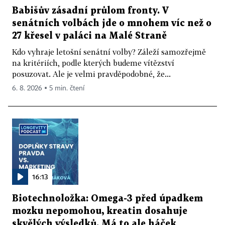
Babišův zásadní průlom fronty. V
senátních volbách jde o mnohem víc než o
27 křesel v paláci na Malé Straně
Kdo vyhraje letošní senátní volby? Záleží samozřejmě
na kritériích, podle kterých budeme vítězství
posuzovat. Ale je velmi pravděpodobné, že...
6. 8. 2026 ▪ 5 min. čtení
16:13
Biotechnoložka: Omega-3 před úpadkem
mozku nepomohou, kreatin dosahuje
skvělých výsledků. Má to ale háček