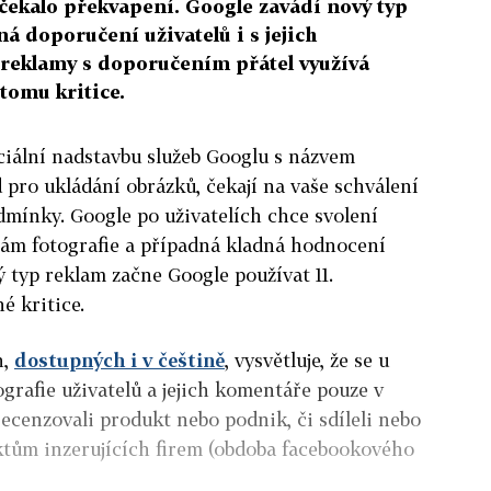
čekalo překvapení. Google zavádí nový typ
ná doporučení uživatelů i s jejich
ž reklamy s doporučením přátel využívá
 tomu kritice.
ciální nadstavbu služeb Googlu s názvem
 pro ukládání obrázků, čekají na vaše schválení
mínky. Google po uživatelích chce svolení
mám fotografie a případná kladná hodnocení
vý typ reklam začne Google používat 11.
né kritice.
h,
dostupných i v češtině
, vysvětluje, že se u
grafie uživatelů a jejich komentáře pouze v
recenzovali produkt nebo podnik, či sdíleli nebo
ktům inzerujících firem (obdoba facebookového