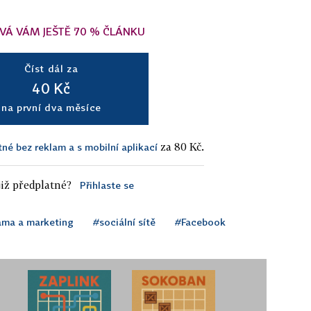
VÁ VÁM JEŠTĚ 70 % ČLÁNKU
Číst dál za
40 Kč
na první dva měsíce
za 80 Kč.
tné bez reklam a s mobilní aplikací
iž předplatné?
Přihlaste se
ama a marketing
#sociální sítě
#Facebook