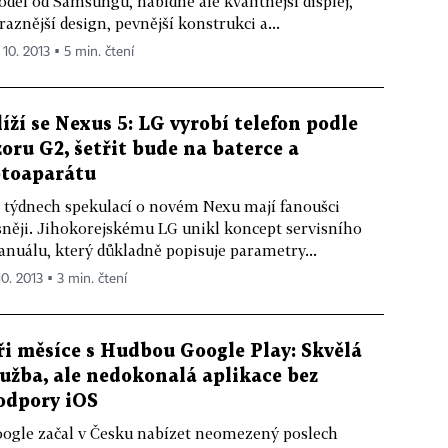
del od Samsungu, nabídne ale kvalitnější displej,
raznější design, pevnější konstrukci a...
 10. 2013 ▪ 5 min. čtení
líží se Nexus 5: LG vyrobí telefon podle
zoru G2, šetřit bude na baterce a
otoaparátu
 týdnech spekulací o novém Nexu mají fanoušci
sněji. Jihokorejskému LG unikl koncept servisního
nuálu, který důkladně popisuje parametry...
10. 2013 ▪ 3 min. čtení
ři měsíce s Hudbou Google Play: Skvělá
lužba, ale nedokonalá aplikace bez
odpory iOS
ogle začal v Česku nabízet neomezený poslech