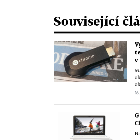
Související čl
V
t
v
Ma
ob
ob
16.
G
C
No