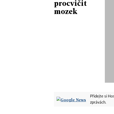
procvičit
mozek
Přidejte si H
zprávách.