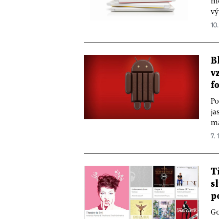
mo
vý
10.
B
v
f
Po
ja
ma
7. 
T
s
p
Go