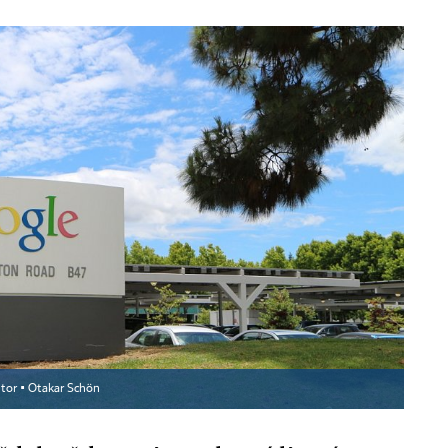
tor ▪
Otakar Schön