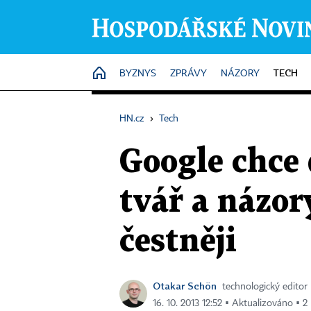
TECH
HOME
BYZNYS
ZPRÁVY
NÁZORY
HN.cz
›
Tech
Google chce 
tvář a názor
čestněji
Otakar Schön
technologický editor
16. 10. 2013 12:52 ▪ Aktualizováno ▪ 2 