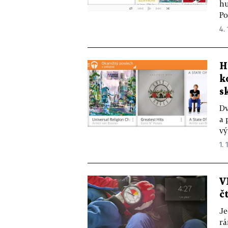
hu
Po
4. 
H
k
s
Dv
a 
vý
1. 
V
č
Je
rá