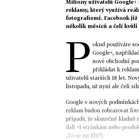
Miliony uživatelů Google+ 
reklamy, který využívá reál
fotografiemi. Facebook ji
několik měsíců a čelí kvůli
P
okud používáte so
Google+, například
nové obchodní pod
přikládat k rekla
uživatelů starších 18 let. No
listopadu, už nyní ale čelí sil
Google v nových podmínkác
reklam budou zobrazovat foto
případě, že skutečně kladně 
dali +1 stránkám nebo produ
„To se mi líbí“).