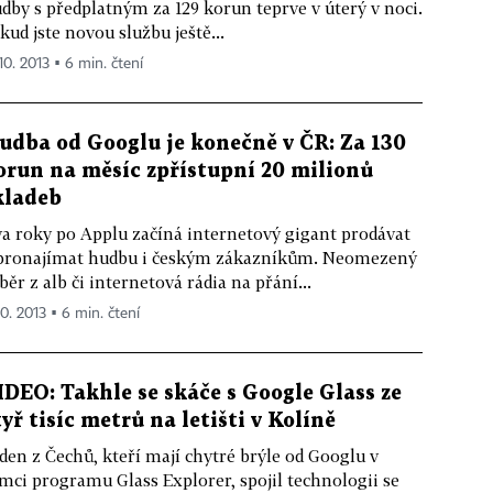
dby s předplatným za 129 korun teprve v úterý v noci.
kud jste novou službu ještě...
10. 2013 ▪ 6 min. čtení
udba od Googlu je konečně v ČR: Za 130
orun na měsíc zpřístupní 20 milionů
kladeb
a roky po Applu začíná internetový gigant prodávat
pronajímat hudbu i českým zákazníkům. Neomezený
běr z alb či internetová rádia na přání...
10. 2013 ▪ 6 min. čtení
IDEO: Takhle se skáče s Google Glass ze
tyř tisíc metrů na letišti v Kolíně
den z Čechů, kteří mají chytré brýle od Googlu v
mci programu Glass Explorer, spojil technologii se