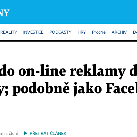
REALITY
INVESTICE
PODCASTY
HRY
PročNe
ARCHIV
D
do on-line reklamy d
y; podobně jako Face
PŘEHRÁT ČLÁNEK
min. čtení