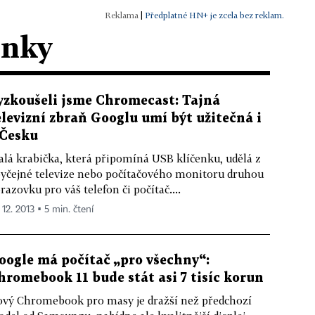
|
Předplatné HN+ je zcela bez reklam.
ánky
yzkoušeli jsme Chromecast: Tajná
elevizní zbraň Googlu umí být užitečná i
 Česku
lá krabička, která připomíná USB klíčenku, udělá z
yčejné televize nebo počítačového monitoru druhou
razovku pro váš telefon či počítač....
 12. 2013 ▪ 5 min. čtení
oogle má počítač „pro všechny“:
hromebook 11 bude stát asi 7 tisíc korun
vý Chromebook pro masy je dražší než předchozí