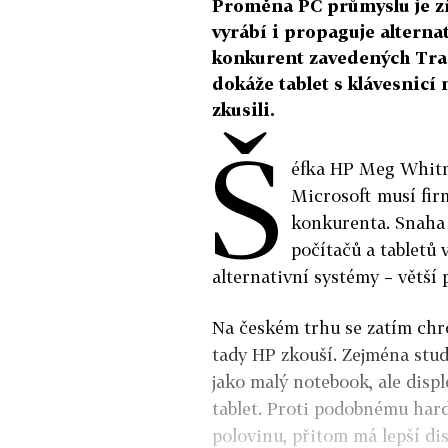
Proměna PC průmyslu je 
vyrábí i propaguje alterna
konkurent zavedených Tra
dokáže tablet s klávesnicí
zkusili.
Š
éfka HP Meg Whitm
Microsoft musí firm
konkurenta. Snaha 
počítačů a tabletů 
alternativní systémy – větší
Na českém trhu se zatím chr
tady HP zkouší. Zejména stud
jako malý notebook, ale displ
tablet. Proti podobnému har
polovinu, přitom má lepší dis