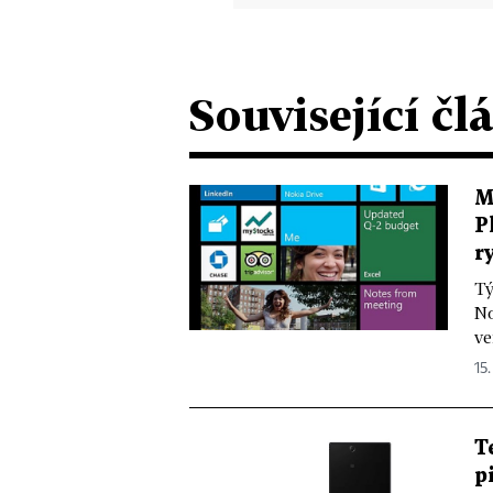
Související čl
M
P
r
Tý
No
ve
15.
T
p