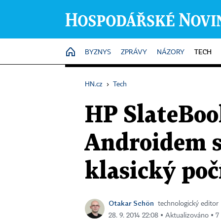
TECH
HOME
BYZNYS
ZPRÁVY
NÁZORY
HN.cz
›
Tech
HP SlateBook
Androidem s
klasický poč
Otakar Schön
technologický editor
28. 9. 2014 22:08 ▪ Aktualizováno ▪ 7 