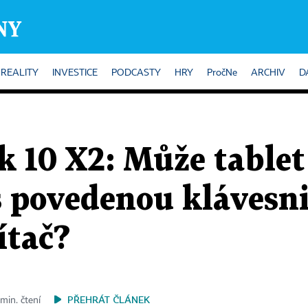
REALITY
INVESTICE
PODCASTY
HRY
PročNe
ARCHIV
D
 10 X2: Může tablet
 povedenou klávesni
ítač?
PŘEHRÁT ČLÁNEK
min. čtení