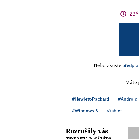
ZBÝ
Nebo zkuste
předpla
Máte j
#Hewlett-Packard
#Android
#Windows 8
#tablet
Rozrušily vás
zprávy a cítíte