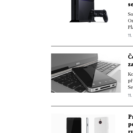
s
So
On
Pl
11.
Č
z
Ko
př
Se
11.
P
p
r