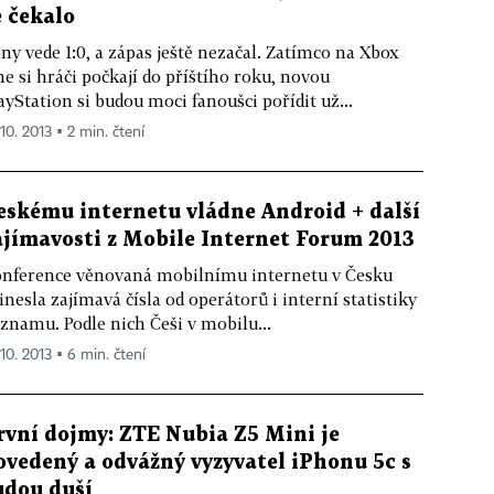
e čekalo
ny vede 1:0, a zápas ještě nezačal. Zatímco na Xbox
e si hráči počkají do příštího roku, novou
ayStation si budou moci fanoušci pořídit už...
 10. 2013 ▪ 2 min. čtení
eskému internetu vládne Android + další
ajímavosti z Mobile Internet Forum 2013
nference věnovaná mobilnímu internetu v Česku
inesla zajímavá čísla od operátorů i interní statistiky
znamu. Podle nich Češi v mobilu...
 10. 2013 ▪ 6 min. čtení
rvní dojmy: ZTE Nubia Z5 Mini je
ovedený a odvážný vyzyvatel iPhonu 5c s
udou duší