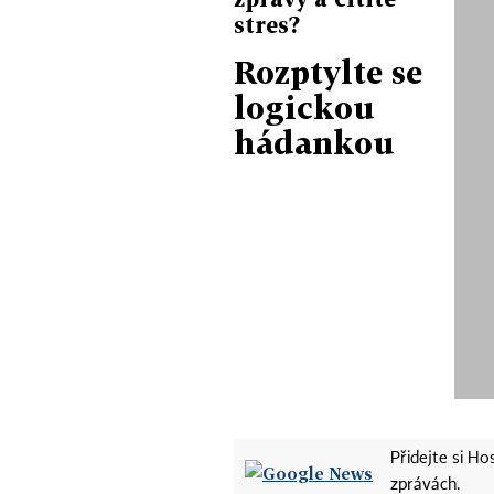
stres?
Rozptylte se
logickou
hádankou
Přidejte si H
zprávách.