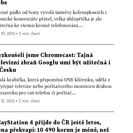
ebe
lené pádlo od Sony vyvolá úsměvy kolemjdoucích i
onické komentáře přátel, velká úhlopříčka je ale
itečná ke všemu kromě telefonování....
 10. 2013 ▪ 5 min. čtení
yzkoušeli jsme Chromecast: Tajná
elevizní zbraň Googlu umí být užitečná i
 Česku
lá krabička, která připomíná USB klíčenku, udělá z
yčejné televize nebo počítačového monitoru druhou
razovku pro váš telefon či počítač....
 12. 2013 ▪ 5 min. čtení
layStation 4 přijde do ČR ještě letos,
ena překvapí: 10 490 korun je méně, než