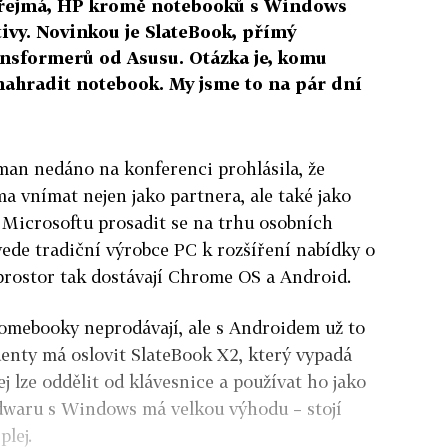
zřejmá, HP kromě notebooků s Windows
tivy. Novinkou je SlateBook, přímý
nsformerů od Asusu. Otázka je, komu
 nahradit notebook. My jsme to na pár dní
an nedáno na konferenci prohlásila, že
a vnímat nejen jako partnera, ale také jako
Microsoftu prosadit se na trhu osobních
vede tradiční výrobce PC k rozšíření nabídky o
 prostor tak dostávají Chrome OS a Android.
omebooky neprodávají, ale s Androidem už to
enty má oslovit SlateBook X2, který vypadá
ej lze oddělit od klávesnice a používat ho jako
dwaru s Windows má velkou výhodu – stojí
plej.