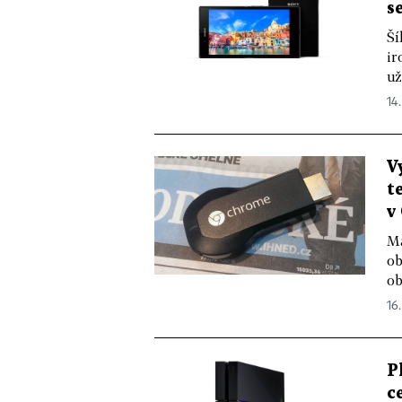
s
Ší
ir
už
14.
V
t
v
Ma
ob
ob
16.
P
c