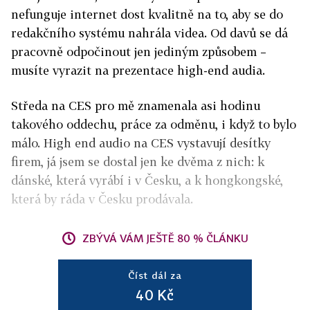
nefunguje internet dost kvalitně na to, aby se do
redakčního systému nahrála videa. Od davů se dá
pracovně odpočinout jen jediným způsobem –
musíte vyrazit na prezentace high-end audia.
Středa na CES pro mě znamenala asi hodinu
takového oddechu, práce za odměnu, i když to bylo
málo. High end audio na CES vystavují desítky
firem, já jsem se dostal jen ke dvěma z nich: k
dánské, která vyrábí i v Česku, a k hongkongské,
která by ráda v Česku prodávala.
ZBÝVÁ VÁM JEŠTĚ 80 % ČLÁNKU
Číst dál za
40 Kč