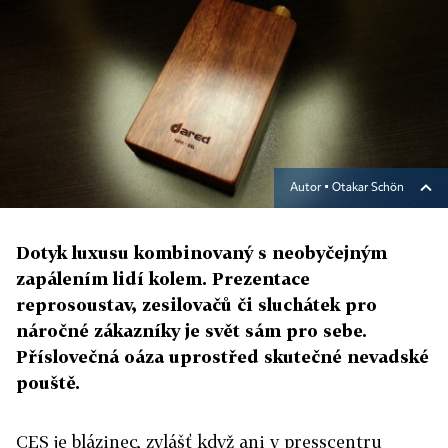
Autor ▪
Otakar Schön
Dotyk luxusu kombinovaný s neobyčejným
zapálením lidí kolem. Prezentace
reprosoustav, zesilovačů či sluchátek pro
náročné zákazníky je svět sám pro sebe.
Příslovečná oáza uprostřed skutečné nevadské
pouště.
CES je blázinec, zvlášť když ani v presscentru