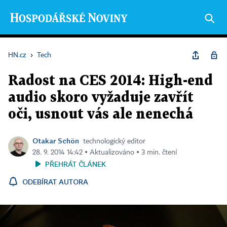
HN.cz
›
Tech
Radost na CES 2014: High-end
audio skoro vyžaduje zavřít
oči, usnout vás ale nenechá
Otakar Schön
technologický editor
28. 9. 2014 14:42 ▪ Aktualizováno ▪ 3 min. čtení
PŘEHRÁT ČLÁNEK
ODEBÍRAT AUTORA