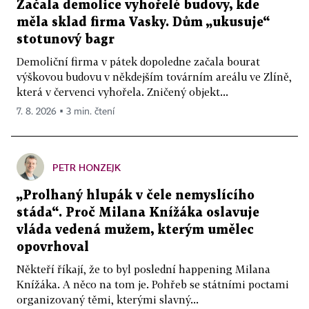
Začala demolice vyhořelé budovy, kde
měla sklad firma Vasky. Dům „ukusuje“
stotunový bagr
Demoliční firma v pátek dopoledne začala bourat
výškovou budovu v někdejším továrním areálu ve Zlíně,
která v červenci vyhořela. Zničený objekt...
7. 8. 2026 ▪ 3 min. čtení
PETR HONZEJK
„Prolhaný hlupák v čele nemyslícího
stáda“. Proč Milana Knížáka oslavuje
vláda vedená mužem, kterým umělec
opovrhoval
Někteří říkají, že to byl poslední happening Milana
Knížáka. A něco na tom je. Pohřeb se státními poctami
organizovaný těmi, kterými slavný...