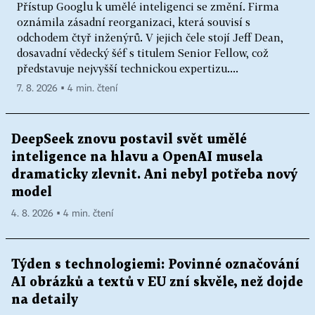
Přístup Googlu k umělé inteligenci se změní. Firma
oznámila zásadní reorganizaci, která souvisí s
odchodem čtyř inženýrů. V jejich čele stojí Jeff Dean,
dosavadní vědecký šéf s titulem Senior Fellow, což
představuje nejvyšší technickou expertizu....
7. 8. 2026 ▪ 4 min. čtení
DeepSeek znovu postavil svět umělé
inteligence na hlavu a OpenAI musela
dramaticky zlevnit. Ani nebyl potřeba nový
model
4. 8. 2026 ▪ 4 min. čtení
Týden s technologiemi: Povinné označování
AI obrázků a textů v EU zní skvěle, než dojde
na detaily