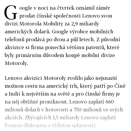
G
oogle v noci na čtvrtek oznámil záměr
prodat čínské společnosti Lenovo svou
divizi Motorola Mobility za 2,9 miliardy
amerických dolarů. Google výrobce mobilních
telefonů prodává po dvou a půl letech. Z původní
akvizice si firma ponechá většinu patentů, které
byly primárním důvodem koupě mobilní divize
Motoroly.
Lenovo akvizici Motoroly zvolilo jako nejsnazší
možnou cestu na americký trh, který patří po Číně
a Indii k největším na světě a pro čínské firmy je
na něj obtížné proniknout. Lenovo zaplatí 660
milionů dolarů v hotovosti a 750 milionů ve svých
akciích. Zbývajících 1,5 miliardy Lenovo zaplatí
formou dluhopisu s tříletou splatností.