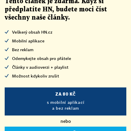
Tento článek
je
zdarma. Když si
předplatíte HN, budete moci číst
všechny naše články
.
Veškerý obsah HN.cz
Mobilní aplikace
Bez reklam
Odemykejte obsah pro přátele
Články v audioverzi + playlist
Možnost kdykoliv zrušit
ZA 80 KČ
s mobilní aplikací
a bez reklam
nebo