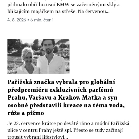
přihnalo obří luxusní BMW se začerněnými skly a
blikajícím majáčkem na střeše. Na červenou...
4. 8. 2026 ▪ 6 min. čtení
Pařížská značka vybrala pro globální
předpremiéru exkluzivních parfémů
Prahu, Varšavu a Krakov. Matka a syn
osobně představili kreace na téma voda,
růže a pižmo
Je 23. července krátce po deváté ráno a módní Pařížská
ulice v centru Prahy ještě spí. Přesto se tudy začínají
trousit vybraní lifestyloví...