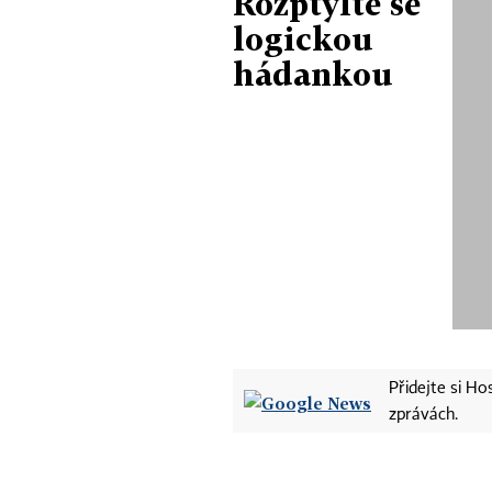
Rozptylte se
logickou
hádankou
Přidejte si H
zprávách.