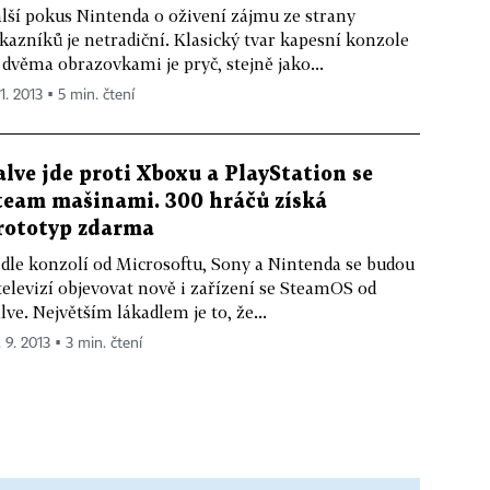
lší pokus Nintenda o oživení zájmu ze strany
kazníků je netradiční. Klasický tvar kapesní konzole
 dvěma obrazovkami je pryč, stejně jako...
11. 2013 ▪ 5 min. čtení
alve jde proti Xboxu a PlayStation se
team mašinami. 300 hráčů získá
rototyp zdarma
dle konzolí od Microsoftu, Sony a Nintenda se budou
televizí objevovat nově i zařízení se SteamOS od
lve. Největším lákadlem je to, že...
 9. 2013 ▪ 3 min. čtení