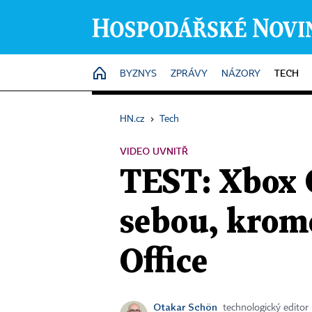
TECH
HOME
BYZNYS
ZPRÁVY
NÁZORY
HN.cz
›
Tech
VIDEO UVNITŘ
TEST: Xbox 
sebou, kromě
Office
Otakar Schön
technologický editor