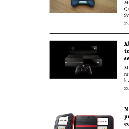
Mo
Qu
Sv
29.
X
t
s
Mi
mu
k 
22.
N
p
c