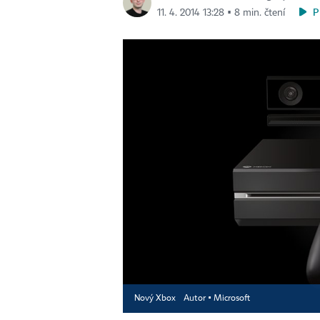
P
11. 4. 2014 13:28 ▪ 8 min. čtení
Nový Xbox
Autor ▪
Microsoft