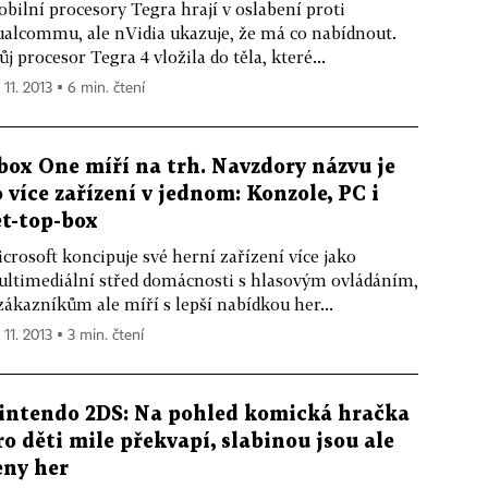
bilní procesory Tegra hrají v oslabení proti
alcommu, ale nVidia ukazuje, že má co nabídnout.
ůj procesor Tegra 4 vložila do těla, které...
 11. 2013 ▪ 6 min. čtení
box One míří na trh. Navzdory názvu je
o více zařízení v jednom: Konzole, PC i
et-top-box
crosoft koncipuje své herní zařízení více jako
ltimediální střed domácnosti s hlasovým ovládáním,
zákazníkům ale míří s lepší nabídkou her...
 11. 2013 ▪ 3 min. čtení
intendo 2DS: Na pohled komická hračka
ro děti mile překvapí, slabinou jsou ale
eny her