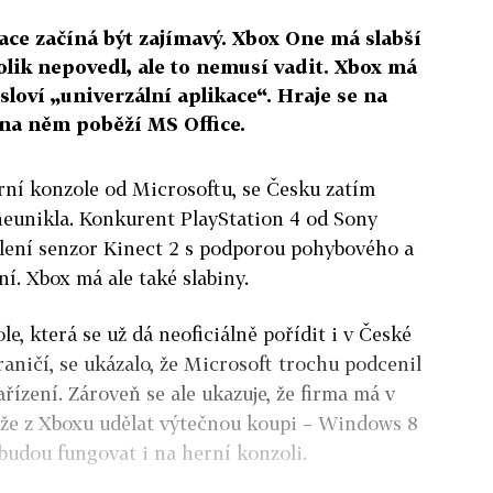
ace začíná být zajímavý. Xbox One má slabší
lik nepovedl, ale to nemusí vadit. Xbox má
sloví „univerzální aplikace“. Hraje se na
na něm poběží MS Office.
rní konzole od Microsoftu, se Česku zatím
neunikla. Konkurent PlayStation 4 od Sony
alení senzor Kinect 2 s podporou pohybového a
í. Xbox má ale také slabiny.
, která se už dá neoficiálně pořídit i v České
raničí, se ukázalo, že Microsoft trochu podcenil
ízení. Zároveň se ale ukazuje, že firma má v
může z Xboxu udělat výtečnou koupi – Windows 8
 budou fungovat i na herní konzoli.