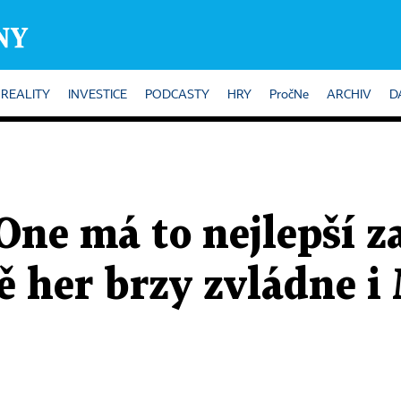
REALITY
INVESTICE
PODCASTY
HRY
PročNe
ARCHIV
D
One má to nejlepší z
 her brzy zvládne i 