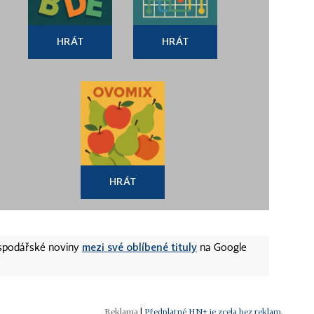
HRÁT
HRÁT
HRÁT
mezi své oblíbené tituly
ospodářské noviny
na Google
|
Předplatné HN+ je zcela bez reklam.