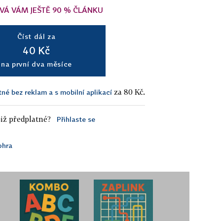
VÁ VÁM JEŠTĚ 90 % ČLÁNKU
Číst dál za
40 Kč
na první dva měsíce
za 80 Kč.
tné bez reklam a s mobilní aplikací
iž předplatné?
Přihlaste se
ohra