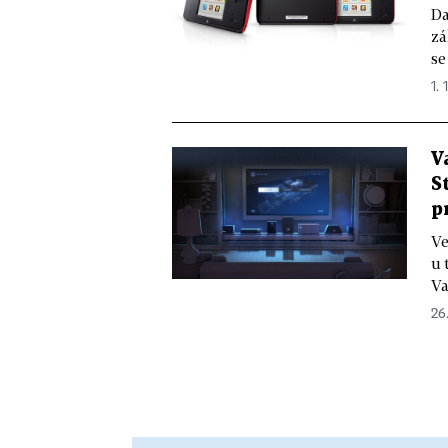
Da
zá
se
1. 
V
S
p
Ve
u 
Va
26.