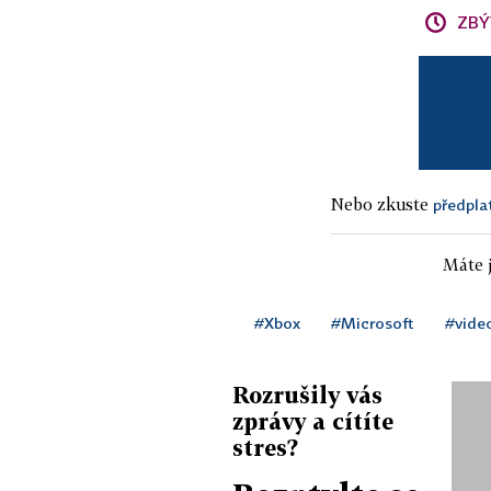
ZBÝ
Nebo zkuste
předpla
Máte j
#Xbox
#Microsoft
#vide
Rozrušily vás
zprávy a cítíte
stres?