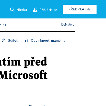
PŘEDPLATNÉ
Hledat
Přihlásit se
BeNative
ALŠÍ
Sdílet
Odemknout známému
atím před
Microsoft