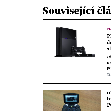
Související čl
PR
P
d
s
Oč
na
po
13.
n
h
P