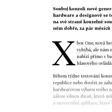
Souboj konzolí nové gener
hardware a designově se to
na své straně kouzelné sou
něm dobře, za pár měsíců 
X
box One, nová he
vyhýbá, ale nám 
nabízí přímo v b
hlasového ovládán
Během týdne testování konzole
republice nebo dovézt ze zah
hardwarovou výbavu svého zař
záloze silnou zbraň, která 
a univerzální aplikace, které