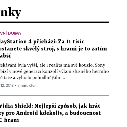
ánky
VNÍ DOJMY
layStation 4 přichází: Za 11 tisíc
ostanete skvělý stroj, s hrami je to zatím
labší
ekávání byla vyšší, ale i realita má své kouzlo. Sony
bízí v nové generaci konzolí výkon slušného herního
čítače a výhodu pohodlnějšího...
 12. 2013 ▪ 7 min. čtení
Vidia Shield: Nejlepší způsob, jak hrát
ry pro Android kdekoliv, a budoucnost
C hraní