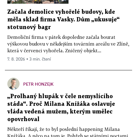
Začala demolice vyhořelé budovy, kde
měla sklad firma Vasky. Dům „ukusuje“
stotunový bagr
Demoliční firma v pátek dopoledne začala bourat
výškovou budovu v někdejším továrním areálu ve Zlíně,
která v červenci vyhořela. Zničený objekt...
7. 8. 2026 ▪ 3 min. čtení
PETR HONZEJK
„Prolhaný hlupák v čele nemyslícího
stáda“. Proč Milana Knížáka oslavuje
vláda vedená mužem, kterým umělec
opovrhoval
Někteří říkají, že to byl poslední happening Milana
Knížáka. A něco na tom je. Pohřeb se státními poctami