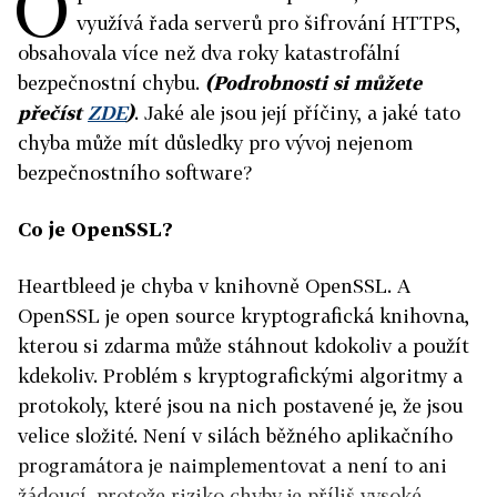
O
využívá řada serverů pro šifrování HTTPS,
obsahovala více než dva roky katastrofální
bezpečnostní chybu.
(Podrobnosti si můžete
přečíst
ZDE
)
. Jaké ale jsou její příčiny, a jaké tato
chyba může mít důsledky pro vývoj nejenom
bezpečnostního software?
Co je OpenSSL?
Heartbleed je chyba v knihovně OpenSSL. A
OpenSSL je open source kryptografická knihovna,
kterou si zdarma může stáhnout kdokoliv a použít
kdekoliv. Problém s kryptografickými algoritmy a
protokoly, které jsou na nich postavené je, že jsou
velice složité. Není v silách běžného aplikačního
programátora je naimplementovat a není to ani
žádoucí, protože riziko chyby je příliš vysoké.