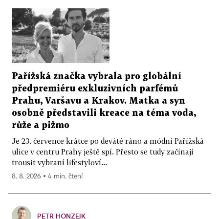
Pařížská značka vybrala pro globální
předpremiéru exkluzivních parfémů
Prahu, Varšavu a Krakov. Matka a syn
osobně představili kreace na téma voda,
růže a pižmo
Je 23. července krátce po deváté ráno a módní Pařížská
ulice v centru Prahy ještě spí. Přesto se tudy začínají
trousit vybraní lifestyloví...
8. 8. 2026 ▪ 4 min. čtení
PETR HONZEJK