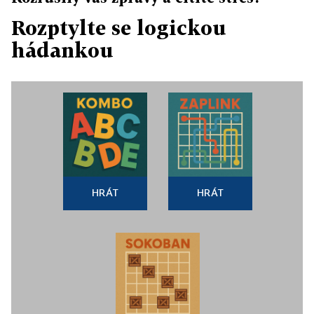
Rozptylte se logickou
hádankou
HRÁT
HRÁT