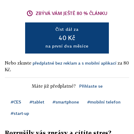
ZBÝVÁ VÁM JEŠTĚ 80 % ČLÁNKU
Číst dál za
40 Kč
na první dva měsíce
Nebo zkuste
za 80
předplatné bez reklam a s mobilní aplikací
Kč.
Máte již předplatné?
Přihlaste se
#CES
#tablet
#smartphone
#mobilní telefon
#start-up
Rozrušily vás zprávy a cítíte stres?