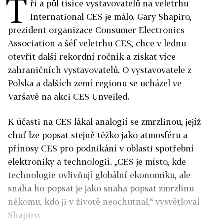
T
ři a půl tisíce vystavovatelů na veletrhu
International CES je málo. Gary Shapiro,
prezident organizace Consumer Electronics
Association a šéf veletrhu CES, chce v lednu
otevřít další rekordní ročník a získat více
zahraničních vystavovatelů. O vystavovatele z
Polska a dalších zemí regionu se ucházel ve
Varšavě na akci CES Unveiled.
K účasti na CES lákal analogií se zmrzlinou, jejíž
chuť lze popsat stejně těžko jako atmosféru a
přínosy CES pro podnikání v oblasti spotřební
elektroniky a technologií. „CES je místo, kde
technologie ovlivňují globální ekonomiku, ale
snaha ho popsat je jako snaha popsat zmrzlinu
někomu, kdo ji v životě neochutnal,“ vysvětloval
Shapiro.