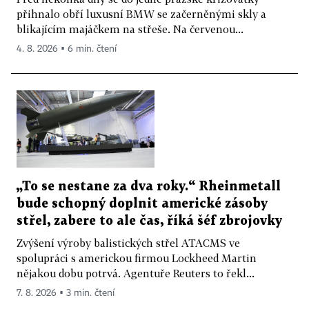
přihnalo obří luxusní BMW se začerněnými skly a
blikajícím majáčkem na střeše. Na červenou...
4. 8. 2026 ▪ 6 min. čtení
„To se nestane za dva roky.“ Rheinmetall
bude schopný doplnit americké zásoby
střel, zabere to ale čas, říká šéf zbrojovky
Zvýšení výroby balistických střel ATACMS ve
spolupráci s americkou firmou Lockheed Martin
nějakou dobu potrvá. Agentuře Reuters to řekl...
7. 8. 2026 ▪ 3 min. čtení