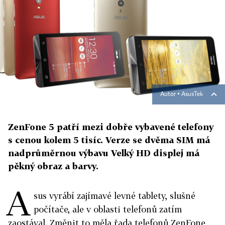
Autor ▪
AsusTek
ZenFone 5 patří mezi dobře vybavené telefony
s cenou kolem 5 tisíc. Verze se dvěma SIM má
nadprůměrnou výbavu Velký HD displej má
pěkný obraz a barvy.
A
sus vyrábí zajímavé levné tablety, slušné
počítače, ale v oblasti telefonů zatím
zaostával. Změnit to měla řada telefonů ZenFone