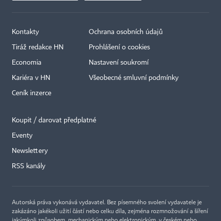
Kontakty
Ochrana osobních údajů
Tiráž redakce HN
Prohlášení o cookies
Economia
Nastavení soukromí
Kariéra v HN
Všeobecné smluvní podmínky
Ceník inzerce
Koupit / darovat předplatné
Eventy
×
Newslettery
RSS kanály
Autorská práva vykonává vydavatel. Bez písemného svolení vydavatele je
zakázáno jakékoli užití částí nebo celku díla, zejména rozmnožování a šíření
jakýmkoli způsobem, mechanickým nebo elektronickým, v českém nebo