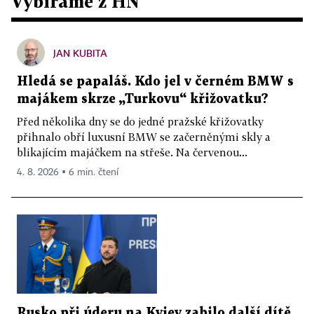
Vybíráme z HN
JAN KUBITA
Hledá se papaláš. Kdo jel v černém BMW s
majákem skrze „Turkovu“ křižovatku?
Před několika dny se do jedné pražské křižovatky
přihnalo obří luxusní BMW se začerněnými skly a
blikajícím majáčkem na střeše. Na červenou...
4. 8. 2026 ▪ 6 min. čtení
Rusko při úderu na Kyjev zabilo další dítě.