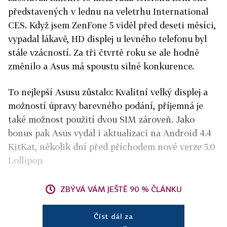
představených v lednu na veletrhu International
CES. Když jsem ZenFone 5 viděl před deseti měsíci,
vypadal lákavě, HD displej u levného telefonu byl
stále vzácností. Za tři čtvrtě roku se ale hodně
změnilo a Asus má spoustu silné konkurence.
To nejlepší Asusu zůstalo: Kvalitní velký displej a
možností úpravy barevného podání, příjemná je
také možnost použití dvou SIM zároveň. Jako
bonus pak Asus vydal i aktualizaci na Android 4.4
KitKat, několik dní před příchodem nové verze 5.0
Lollipop.
ZBÝVÁ VÁM JEŠTĚ 90 % ČLÁNKU
Číst dál za