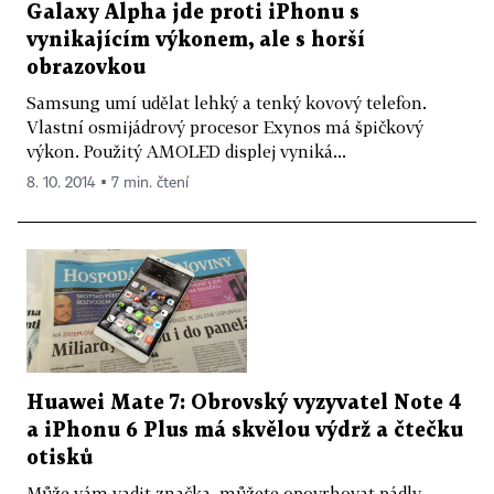
Galaxy Alpha jde proti iPhonu s
vynikajícím výkonem, ale s horší
obrazovkou
Samsung umí udělat lehký a tenký kovový telefon.
Vlastní osmijádrový procesor Exynos má špičkový
výkon. Použitý AMOLED displej vyniká...
8. 10. 2014 ▪ 7 min. čtení
Huawei Mate 7: Obrovský vyzyvatel Note 4
a iPhonu 6 Plus má skvělou výdrž a čtečku
otisků
Může vám vadit značka, můžete opovrhovat pádly.