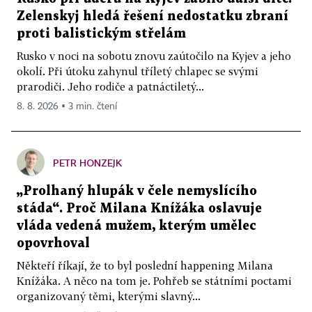
Zelenskyj hledá řešení nedostatku zbraní
proti balistickým střelám
Rusko v noci na sobotu znovu zaútočilo na Kyjev a jeho
okolí. Při útoku zahynul tříletý chlapec se svými
prarodiči. Jeho rodiče a patnáctiletý...
8. 8. 2026 ▪ 3 min. čtení
PETR HONZEJK
„Prolhaný hlupák v čele nemyslícího
stáda“. Proč Milana Knížáka oslavuje
vláda vedená mužem, kterým umělec
opovrhoval
Někteří říkají, že to byl poslední happening Milana
Knížáka. A něco na tom je. Pohřeb se státními poctami
organizovaný těmi, kterými slavný...