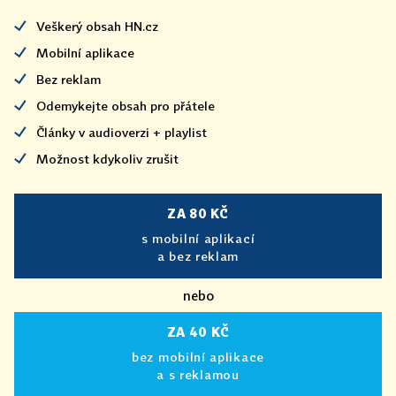
Veškerý obsah HN.cz
Mobilní aplikace
Bez reklam
Odemykejte obsah pro přátele
Články v audioverzi + playlist
Možnost kdykoliv zrušit
ZA 80 KČ
s mobilní aplikací
a bez reklam
nebo
ZA 40 KČ
bez mobilní aplikace
a s reklamou