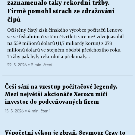
zaznamenalo taky rekordní tržby.
Firmě pomohl strach ze zdražování
čipů
Očištěný čistý zisk čínského výrobce počítačů Lenovo
se ve fiskálním čtvrtém čtvrtletí více než zdvojnásobil
na 559 milionů dolarů (11,7 miliardy korun) z 278
milionů dolarů ve stejném období předchozího roku.
Tržby pak byly rekordní a překonaly...
22. 5. 2026 ▪ 2 min. čtení
Češi sází na vzestup počítačové legendy.
Mezi největší akcionáře Xeroxu míří
investor do podceňovaných firem
15. 5. 2026 ▪ 4 min. čtení
Výpočetní výkon je zbraň. Seymour Cray to