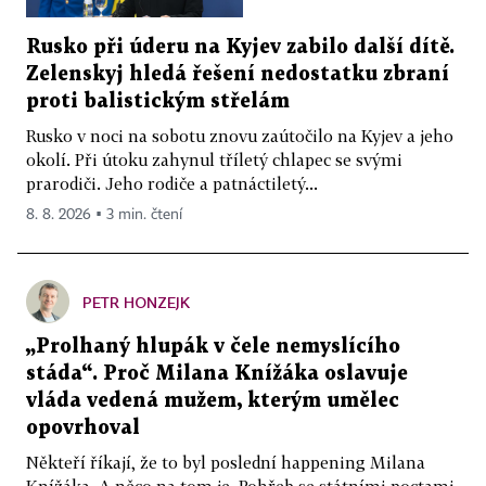
Rusko při úderu na Kyjev zabilo další dítě.
Zelenskyj hledá řešení nedostatku zbraní
proti balistickým střelám
Rusko v noci na sobotu znovu zaútočilo na Kyjev a jeho
okolí. Při útoku zahynul tříletý chlapec se svými
prarodiči. Jeho rodiče a patnáctiletý...
8. 8. 2026 ▪ 3 min. čtení
PETR HONZEJK
„Prolhaný hlupák v čele nemyslícího
stáda“. Proč Milana Knížáka oslavuje
vláda vedená mužem, kterým umělec
opovrhoval
Někteří říkají, že to byl poslední happening Milana
Knížáka. A něco na tom je. Pohřeb se státními poctami