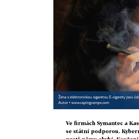
Žena s elektronickou sigaretou E-cigarety jsou úd
Autor ▪
www.vapingvamps.com
Ve firmách Symantec a Kasp
se státní podporou. Kybern