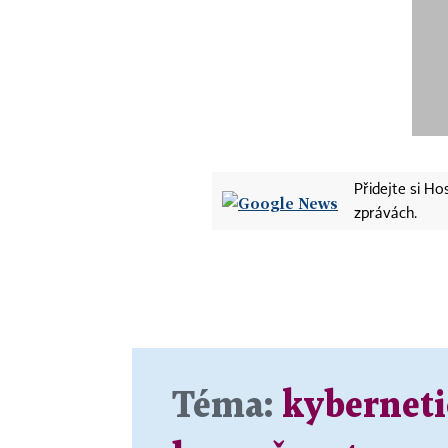
Přidejte si H
zprávách.
Téma:
kybernet