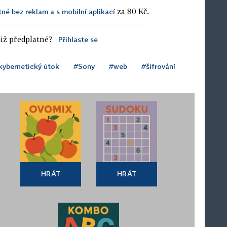
za 80 Kč.
tné bez reklam a s mobilní aplikací
iž předplatné?
Přihlaste se
kybernetický útok
#Sony
#web
#šifrování
HRÁT
HRÁT