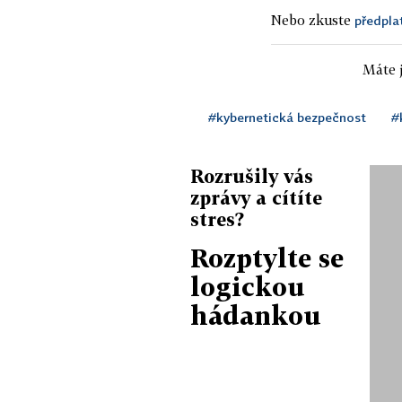
Nebo zkuste
předpla
Máte j
#kybernetická bezpečnost
#
Rozrušily vás
zprávy a cítíte
stres?
Rozptylte se
logickou
hádankou