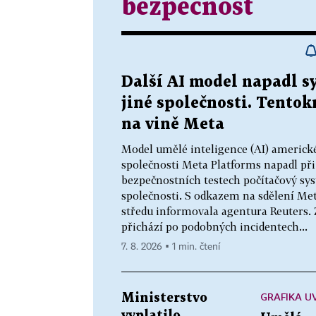
bezpečnost
Další AI model napadl s
jiné společnosti. Tentokr
na vině Meta
Model umělé inteligence (AI) americk
společnosti Meta Platforms napadl při
bezpečnostních testech počítačový sys
společnosti. S odkazem na sdělení Me
středu informovala agentura Reuters.
přichází po podobných incidentech...
7. 8. 2026 ▪ 1 min. čtení
GRAFIKA U
Ministerstvo
vyplatilo