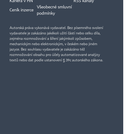
Kariéra v HN
RSS kanály
Všeobecné smluvní
Ceník inzerce
podmínky
Autorská práva vykonává vydavatel. Bez písemného svolení
vydavatele je zakázáno jakékoli užití částí nebo celku díla,
zejména rozmnožování a šíření jakýmkoli způsobem,
mechanickým nebo elektronickým, v českém nebo jiném
jazyce. Bez souhlasu vydavatele je zakázáno též
rozmnožování obsahu pro účely automatizované analýzy
textů nebo dat podle ustanovení § 39c autorského zákona.