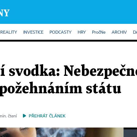
REALITY
INVESTICE
PODCASTY
HRY
PročNe
ARCHIV
D
í svodka: Nebezpečné
 požehnáním státu
PŘEHRÁT ČLÁNEK
min. čtení