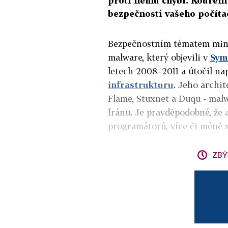
proti němu chybí. Kouření 
bezpečnosti vašeho počíta
Bezpečnostním tématem min
malware, který objevili v
Sym
letech 2008–2011 a útočil na
infrastrukturu
. Jeho archi
Flame, Stuxnet a Duqu - mal
Íránu. Je pravděpodobné, že 
programátorů, více či méně sp
ZBÝ