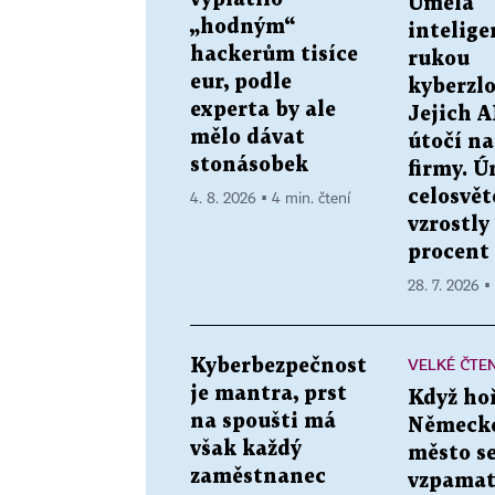
Umělá
„hodným“
intelige
hackerům tisíce
rukou
eur, podle
kyberzlo
experta by ale
Jejich A
mělo dávat
útočí na 
stonásobek
firmy. Ú
celosvět
4. 8. 2026 ▪ 4 min. čtení
vzrostly
procent
28. 7. 2026 ▪
VELKÉ ČTEN
Kyberbezpečnost
je mantra, prst
Když hoř
na spoušti má
Německé
však každý
město se
zaměstnanec
vzpamat