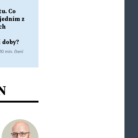
tu. Co
 jedním z
ch
í doby?
 10 min. čtení
N