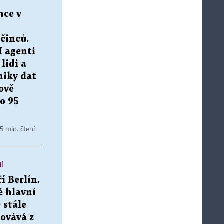
nce v
činců.
I agenti
lidi a
niky dat
ově
 o 95
 5 min. čtení
Í
í Berlín.
 hlavní
 stále
ovává z