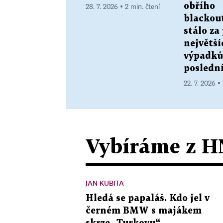
obřího
28. 7. 2026 ▪ 2 min. čtení
blackou
stálo za
největší
výpadků
posledn
22. 7. 2026 ▪
Vybíráme z H
JAN KUBITA
Hledá se papaláš. Kdo jel v
černém BMW s majákem