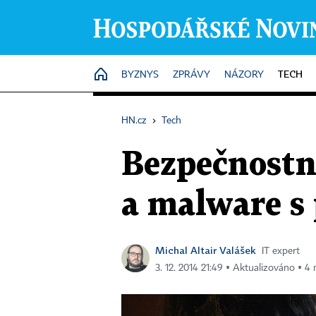
TECH
HOME
BYZNYS
ZPRÁVY
NÁZORY
HN.cz
›
Tech
Bezpečnostn
a malware s
Michal Altair Valášek
IT expert
3. 12. 2014 21:49 ▪ Aktualizováno ▪ 4 