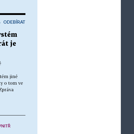
ODEBÍRAT
ystém
át je
é
tém jiné
ty o tom ve
 Zpráva
VNITŘ