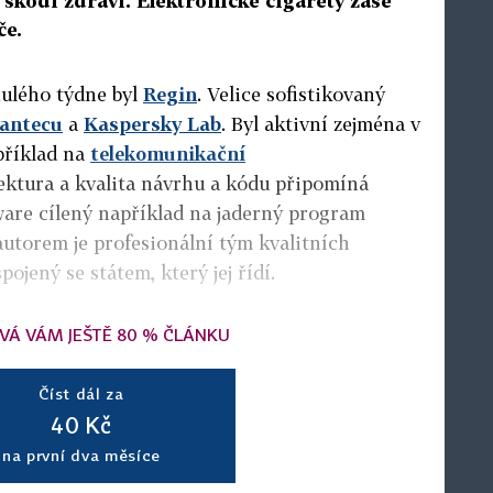
škodí zdraví. Elektronické cigarety zase
če.
ulého týdne byl
Regin
. Velice sofistikovaný
antecu
a
Kaspersky Lab
. Byl aktivní zejména v
příklad na
telekomunikační
tektura a kvalita návrhu a kódu připomíná
ware cílený například na jaderný program
autorem je profesionální tým kvalitních
ojený se státem, který jej řídí.
VÁ VÁM JEŠTĚ 80 % ČLÁNKU
Číst dál za
40 Kč
na první dva měsíce