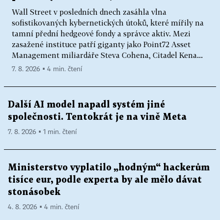
Wall Street v posledních dnech zasáhla vlna
sofistikovaných kybernetických útoků, které mířily na
tamní přední hedgeové fondy a správce aktiv. Mezi
zasažené instituce patří giganty jako Point72 Asset
Management miliardáře Steva Cohena, Citadel Kena...
7. 8. 2026 ▪ 4 min. čtení
Další AI model napadl systém jiné
společnosti. Tentokrát je na vině Meta
7. 8. 2026 ▪ 1 min. čtení
Ministerstvo vyplatilo „hodným“ hackerům
tisíce eur, podle experta by ale mělo dávat
stonásobek
4. 8. 2026 ▪ 4 min. čtení