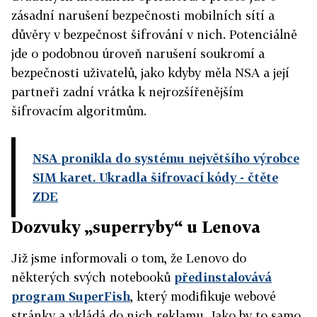
zásadní narušení bezpečnosti mobilních sítí a
důvěry v bezpečnost šifrování v nich. Potenciálně
jde o podobnou úroveň narušení soukromí a
bezpečnosti uživatelů, jako kdyby měla NSA a její
partneři zadní vrátka k nejrozšířenějším
šifrovacím algoritmům.
NSA pronikla do systému největšího výrobce
SIM karet. Ukradla šifrovací kódy
- čtěte
ZDE
Dozvuky „superryby“ u Lenova
Již jsme informovali o tom, že Lenovo do
některých svých notebooků
předinstalovává
program SuperFish
, který modifikuje webové
stránky a vkládá do nich reklamu. Jako by to samo