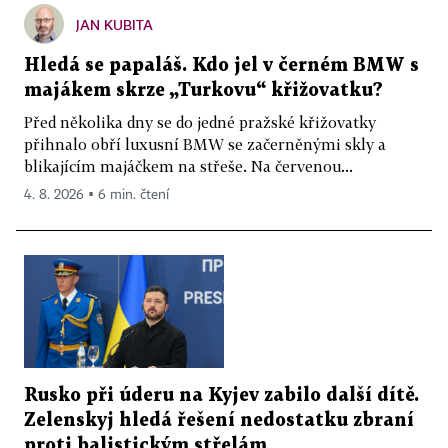
JAN KUBITA
Hledá se papaláš. Kdo jel v černém BMW s
majákem skrze „Turkovu“ křižovatku?
Před několika dny se do jedné pražské křižovatky
přihnalo obří luxusní BMW se začerněnými skly a
blikajícím majáčkem na střeše. Na červenou...
4. 8. 2026 ▪ 6 min. čtení
Rusko při úderu na Kyjev zabilo další dítě.
Zelenskyj hledá řešení nedostatku zbraní
proti balistickým střelám