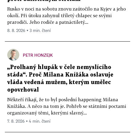
Rusko v noci na sobotu znovu zaútočilo na Kyjev a jeho
okolí. Při útoku zahynul tříletý chlapec se svými
prarodiči. Jeho rodiče a patnáctiletý...
8. 8. 2026 ▪ 3 min. čtení
PETR HONZEJK
„Prolhaný hlupák v čele nemyslícího
stáda“. Proč Milana Knížáka oslavuje
vláda vedená mužem, kterým umělec
opovrhoval
Někteří říkají, že to byl poslední happening Milana
Knížáka. A něco na tom je. Pohřeb se státními poctami
organizovaný těmi, kterými slavný...
7. 8. 2026 ▪ 4 min. čtení