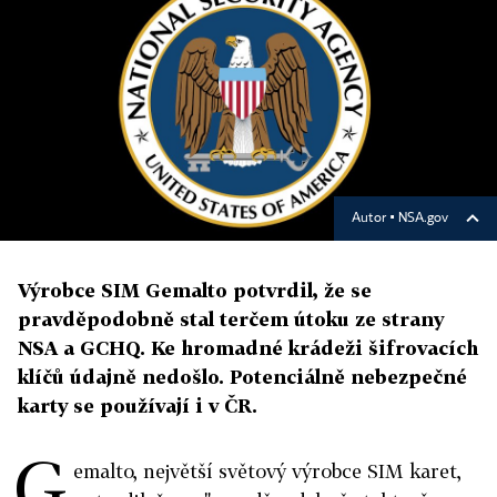
Autor ▪
NSA.gov
Výrobce SIM Gemalto potvrdil, že se
pravděpodobně stal terčem útoku ze strany
NSA a GCHQ. Ke hromadné krádeži šifrovacích
klíčů údajně nedošlo. Potenciálně nebezpečné
karty se používají i v ČR.
G
emalto, největší světový výrobce SIM karet,