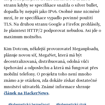
stranu kdyby se specifikace snažila o silver bullet,
dopadla by nejspíš jako IPv6. Osobně mne nicméně
mrzí, že ze specifikace vypadlo povinné použití
TLS. Na druhou stranu Google a Firefox prohlásily,
že plaintext HTTP/2 podporovat nebudou. Asi jde o
maximum možného.
Kim Dotcom, někdejší provozovatel Megauploadu,
plánuje novou síť, MegaNet, která má být
decentralizovaná, distribuovaná, odolná vůči
špehování a odposlechu a která má fungovat přes
mobilní telefony. O projektu toho není mnoho
známo a je otázkou, zda dokáže získat dostatečné
množství uživatelů. Známé informace shrnuje
článek na HackerNews
.
#kybernetická bezpečnost
#kybernetický útok