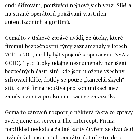
end“ šifrování, používání nejnovějších verzí SIM a
na straně operátorů používání vlastních
autentizačních algoritmů.
Gemalto v tiskové zprávě uvádí, že útoky, které
firemní bezpečnostní týmy zaznamenaly v letech
2010 a 2011, mohly být spojené s operacemi NSA a
GCHQ. Tyto útoky údajně neznamenaly narušení
bezpečných částí sítě, kde jsou uložené všechny
šifrovací klíče, dotkly se pouze „kancelářských“
sítí, které firma používá pro komunikaci mezi
zaměstnanci a pro komunikaci se zákazníky.
Gemalto zároveň rozporuje některá fakta ze zprávy
zveřejněné na serveru The Intercept. Firma
například nedodala žádné karty čtyřem ze dvanácti
uváděných mobilních operátorů. I přesto jde o