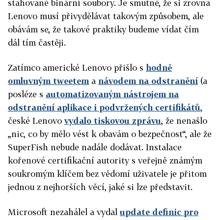
stahované binární soubory. Je smutné, že si zrovna
Lenovo musí přivydělávat takovým způsobem, ale
obávám se, že takové praktiky budeme vídat čím
dál tím častěji.
Zatímco americké Lenovo přišlo s
hodně
omluvným tweetem
a
návodem na odstranění
(a
posléze s
automatizovaným nástrojem na
odstranění aplikace i podvržených certifikátů
,
české Lenovo
vydalo tiskovou zprávu
, že nenašlo
„nic, co by mělo vést k obavám o bezpečnost“, ale že
SuperFish nebude nadále dodávat. Instalace
kořenové certifikační autority s veřejně známým
soukromým klíčem bez vědomí uživatele je přitom
jednou z nejhorších věcí, jaké si lze představit.
Microsoft nezahálel a vydal
update definic pro