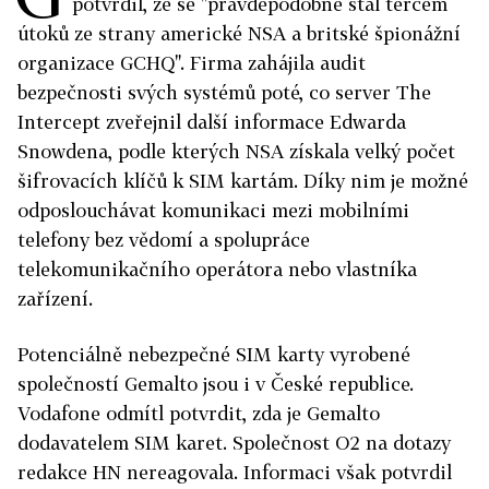
potvrdil, že se "pravděpodobně stal terčem
útoků ze strany americké NSA a britské špionážní
organizace GCHQ". Firma zahájila audit
bezpečnosti svých systémů poté, co server The
Intercept zveřejnil další informace Edwarda
Snowdena, podle kterých NSA získala velký počet
šifrovacích klíčů k SIM kartám. Díky nim je možné
odposlouchávat komunikaci mezi mobilními
telefony bez vědomí a spolupráce
telekomunikačního operátora nebo vlastníka
zařízení.
Potenciálně nebezpečné SIM karty vyrobené
společností Gemalto jsou i v České republice.
Vodafone odmítl potvrdit, zda je Gemalto
dodavatelem SIM karet. Společnost O2 na dotazy
redakce HN nereagovala. Informaci však potvrdil