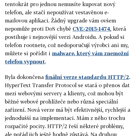
tentokrát pro jednou nemusíte kupovat nový
telefon, ale stačí nepoužívat vestavěnou e-
mailovou aplikaci. Žádný upgrade vám ovšem
nepomůže proti DoS chybě
CVE-2015-1474
, která
postihuje i nejnovější verzi Androidu. A pokud si
telefon rootnete, což nedoporučují výrobci ani my,
můžete si pořídit i
malware, který vám znemožní
telefon vypnout
.
Byla dokončena
finální verze standardu HTTP/2
.
HyperText Transfer Protocol se stará o přenos dat
mezi webovými servery a klienty, což mohou být
běžné webové prohlížeče nebo různá speciální
zařízení. Nová verze má být efektivnější, rychlejší a
jednodušší na implementaci. Mám z něho trochu
rozpačité pocity. HTTP/2 řeší některé problémy,
ale pořád jich ještě hodně zůstává. Na druhou