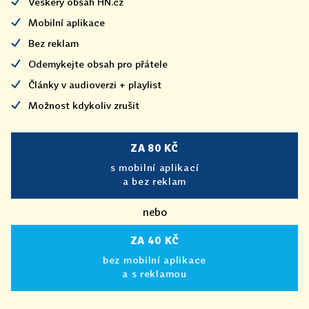
Veškerý obsah HN.cz
Mobilní aplikace
Bez reklam
Odemykejte obsah pro přátele
Články v audioverzi + playlist
Možnost kdykoliv zrušit
ZA 80 KČ
s mobilní aplikací
a bez reklam
nebo
ZA 40 KČ
bez mobilní aplikace
a s reklamou