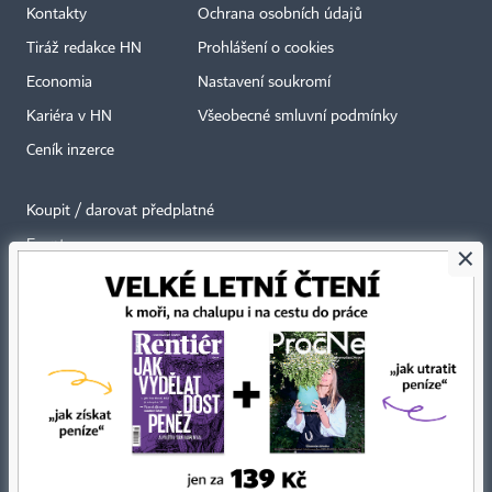
Kontakty
Ochrana osobních údajů
Tiráž redakce HN
Prohlášení o cookies
Economia
Nastavení soukromí
Kariéra v HN
Všeobecné smluvní podmínky
Ceník inzerce
Koupit / darovat předplatné
Eventy
×
Newslettery
RSS kanály
Autorská práva vykonává vydavatel. Bez písemného svolení vydavatele je
zakázáno jakékoli užití částí nebo celku díla, zejména rozmnožování a šíření
jakýmkoli způsobem, mechanickým nebo elektronickým, v českém nebo
jiném jazyce. Bez souhlasu vydavatele je zakázáno též rozmnožování
obsahu pro účely automatizované analýzy textů nebo dat