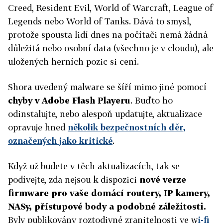
Creed, Resident Evil, World of Warcraft, League of
Legends nebo World of Tanks. Dává to smysl,
protože spousta lidí dnes na počítači nemá žádná
důležitá nebo osobní data (všechno je v cloudu), ale
uložených herních pozic si cení.
Shora uvedený malware se šíří mimo jiné pomocí
chyby v Adobe Flash Playeru
. Buďto ho
odinstalujte, nebo alespoň updatujte, aktualizace
opravuje hned
několik bezpečnostních děr,
označených jako kritické
.
Když už budete v těch aktualizacích, tak se
podívejte, zda nejsou k dispozici
nové verze
firmware pro vaše domácí routery, IP kamery,
NASy, přístupové body a podobné záležitosti.
Byly publikovány roztodivné zranitelnosti ve w
i-fi