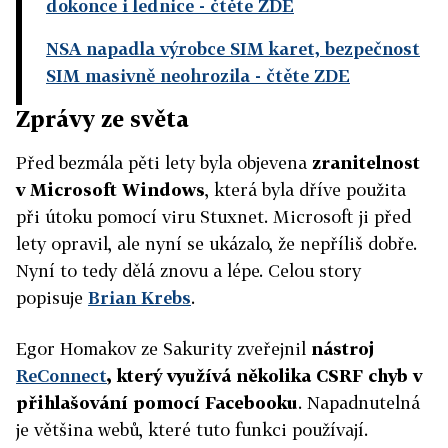
dokonce i lednice
- čtěte ZDE
NSA napadla výrobce SIM karet, bezpečnost
SIM masivně neohrozila
- čtěte ZDE
Zprávy ze světa
Před bezmála pěti lety byla objevena
zranitelnost
v Microsoft Windows
, která byla dříve použita
při útoku pomocí viru Stuxnet. Microsoft ji před
lety opravil, ale nyní se ukázalo, že nepříliš dobře.
Nyní to tedy dělá znovu a lépe. Celou story
popisuje
Brian Krebs
.
Egor Homakov ze Sakurity zveřejnil
nástroj
ReConnect
, který využívá několika CSRF chyb v
přihlašování pomocí Facebooku
. Napadnutelná
je většina webů, které tuto funkci používají.