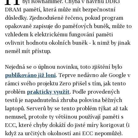
byl Rowhammer. Chyba v návrhu DDR3
DRAM pamětí, která může mít bezpečnostní
důsledky. Zjednodušeně řečeno, pokud program
opakovaně zapisuje do paměťových buněk, může to
vzhledem k elektrickému fungování paměti
ovlivnit hodnotu okolních buněk - k nimž by jinak
neměl mít přístup.
Nejedná se o úplnou novinku, toto zjištění bylo
publikováno již loni
. Teprve nedávno ale Google v
rámci svého projektu Zero přišel s tím, jak tento
problém
prakticky využít
. Podle provedených
testů je napadnutelná zhruba polovina běžných
laptopů. Serverů by se tento problém týkat až tak
nemusel, protože ty většinou používají paměti s
ECC, které chyby dokáží do jisté míry korigovat (i
když za určitých okolností ani ECC nepomůže).