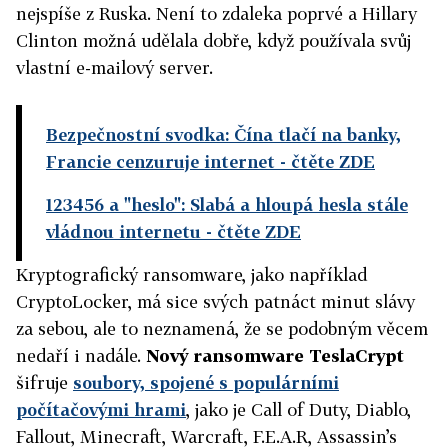
nejspíše z Ruska. Není to zdaleka poprvé a Hillary
Clinton možná udělala dobře, když používala svůj
vlastní e-mailový server.
Bezpečnostní svodka: Čína tlačí na banky,
Francie cenzuruje internet
- čtěte ZDE
123456 a "heslo": Slabá a hloupá hesla stále
vládnou internetu
- čtěte ZDE
Kryptografický ransomware, jako například
CryptoLocker, má sice svých patnáct minut slávy
za sebou, ale to neznamená, že se podobným věcem
nedaří i nadále.
Nový ransomware TeslaCrypt
šifruje
soubory, spojené s populárními
počítačovými hrami
, jako je Call of Duty, Diablo,
Fallout, Minecraft, Warcraft, F.E.A.R, Assassin’s