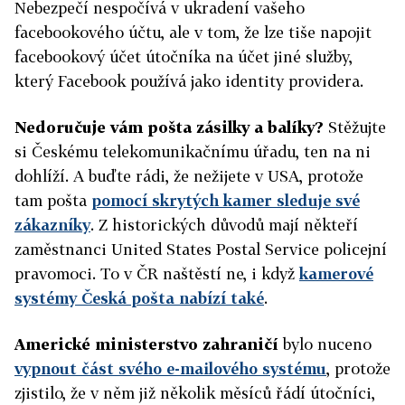
Nebezpečí nespočívá v ukradení vašeho
facebookového účtu, ale v tom, že lze tiše napojit
facebookový účet útočníka na účet jiné služby,
který Facebook používá jako identity providera.
Nedoručuje vám pošta zásilky a balíky?
Stěžujte
si Českému telekomunikačnímu úřadu, ten na ni
dohlíží. A buďte rádi, že nežijete v USA, protože
tam pošta
pomocí skrytých kamer sleduje své
zákazníky
. Z historických důvodů mají někteří
zaměstnanci United States Postal Service policejní
pravomoci. To v ČR naštěstí ne, i když
kamerové
systémy Česká pošta nabízí také
.
Americké ministerstvo zahraničí
bylo nuceno
vypnout část svého e-mailového systému
, protože
zjistilo, že v něm již několik měsíců řádí útočníci,