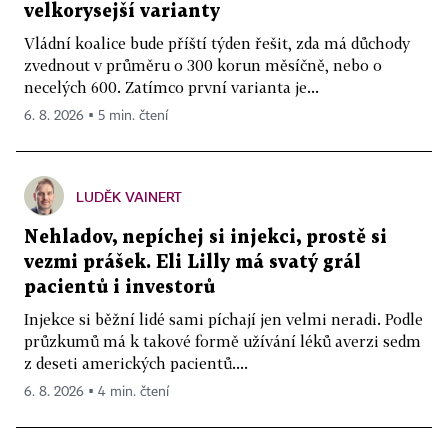
velkorysejší varianty
Vládní koalice bude příští týden řešit, zda má důchody
zvednout v průměru o 300 korun měsíčně, nebo o
necelých 600. Zatímco první varianta je...
6. 8. 2026 ▪ 5 min. čtení
LUDĚK VAINERT
Nehladov, nepíchej si injekci, prostě si
vezmi prášek. Eli Lilly má svatý grál
pacientů i investorů
Injekce si běžní lidé sami píchají jen velmi neradi. Podle
průzkumů má k takové formě užívání léků averzi sedm
z deseti amerických pacientů....
6. 8. 2026 ▪ 4 min. čtení