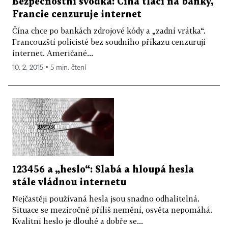
Bezpečnostní svodka: Čína tlačí na banky,
Francie cenzuruje internet
Čína chce po bankách zdrojové kódy a „zadní vrátka“.
Francouzští policisté bez soudního příkazu cenzurují
internet. Američané...
10. 2. 2015 ▪ 5 min. čtení
123456 a „heslo“: Slabá a hloupá hesla
stále vládnou internetu
Nejčastěji používaná hesla jsou snadno odhalitelná.
Situace se meziročně příliš nemění, osvěta nepomáhá.
Kvalitní heslo je dlouhé a dobře se...