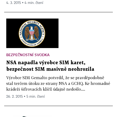
4. 3. 2015 ▪ 4 min. čtení
BEZPEČNOSTNÍ SVODKA
NSA napadla výrobce SIM karet,
bezpečnost SIM masivně neohrozila
Výrobce SIM Gemalto potvrdil, že se pravděpodobně
stal terčem útoku ze strany NSA a GCHQ. Ke hromadné
krádeži šifrovacích klíčů údajně nedošlo....
26. 2. 2015 ▪ 5 min. čtení