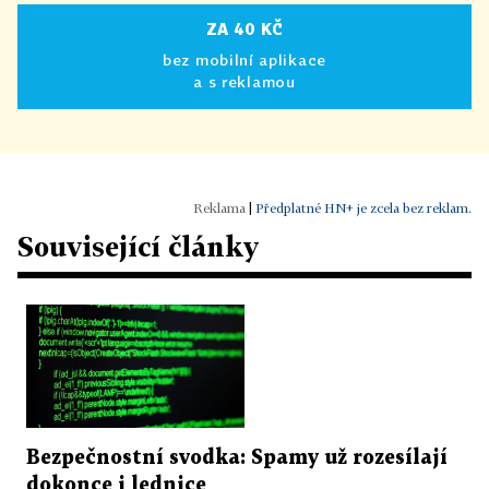
ZA 40 KČ
bez mobilní aplikace
a s reklamou
|
Předplatné HN+ je zcela bez reklam.
Související články
Bezpečnostní svodka: Spamy už rozesílají
dokonce i lednice