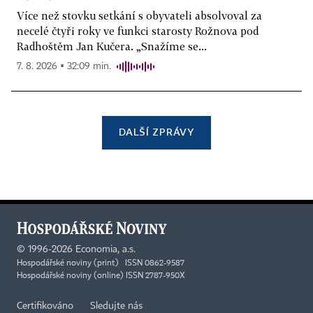
Více než stovku setkání s obyvateli absolvoval za
necelé čtyři roky ve funkci starosty Rožnova pod
Radhoštěm Jan Kučera. „Snažíme se...
7. 8. 2026 ▪ 32:09 min.
DALŠÍ ZPRÁVY
©
1996-2026
Economia, a.s.
Hospodářské noviny (print) ISSN 0862-9587
Hospodářské noviny (online) ISSN 2787-950X
Certifikováno
Sledujte nás