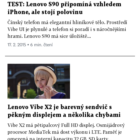
TEST: Lenovo S90 připomíná vzhledem
iPhone, ale stojí polovinu
Čínský telefon má elegantní hliníkové tělo. Prostředí
Vibe UI je plynulé a telefon si poradí i s náročnějšími
hrami. Lenovo S90 má sice úložiště...
17. 2. 2015 ▪ 6 min. čtení
Lenovo Vibe X2 je barevný sendvič s
pěkným displejem a několika chybami
Vibe X2 má pětipalcový Full HD displej. Osmijádrový
procesor MediaTek má dost výkonu i LTE. Paměť je
omezená na interní kapacitu 32 GB, SD karty...