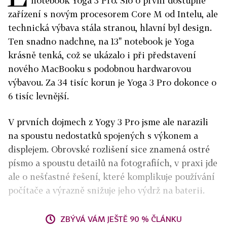
notebook Yoga 3 Pro. Šlo o první dostupné
zařízení s novým procesorem Core M od Intelu, ale
technická výbava stála stranou, hlavní byl design.
Ten snadno nadchne, na 13" notebook je Yoga
krásně tenká, což se ukázalo i při představení
nového MacBooku s podobnou hardwarovou
výbavou. Za 34 tisíc korun je Yoga 3 Pro dokonce o
6 tisíc levnější.
V prvních dojmech z Yogy 3 Pro jsme ale narazili
na spoustu nedostatků spojených s výkonem a
displejem. Obrovské rozlišení sice znamená ostré
písmo a spoustu detailů na fotografiích, v praxi jde
ale o nešťastné řešení, které komplikuje používání
počítače a výrazně snižuje jeho výdrž na baterii.
ZBÝVÁ VÁM JEŠTĚ 90 % ČLÁNKU