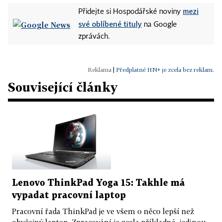
mezi
Přidejte si Hospodářské noviny
své oblíbené tituly
na Google
zprávách.
|
Předplatné HN+ je zcela bez reklam.
Související články
Lenovo ThinkPad Yoga 15: Takhle má
vypadat pracovní laptop
Pracovní řada ThinkPad je ve všem o něco lepší než
obyčejný laptop. Zpracování je zcela příkladné, jedinou