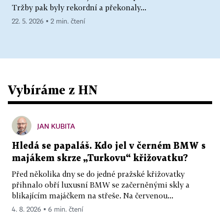
Tržby pak byly rekordní a překonaly...
22. 5. 2026 ▪ 2 min. čtení
Vybíráme z HN
JAN KUBITA
Hledá se papaláš. Kdo jel v černém BMW s
majákem skrze „Turkovu“ křižovatku?
Před několika dny se do jedné pražské křižovatky
přihnalo obří luxusní BMW se začerněnými skly a
blikajícím majáčkem na střeše. Na červenou...
4. 8. 2026 ▪ 6 min. čtení