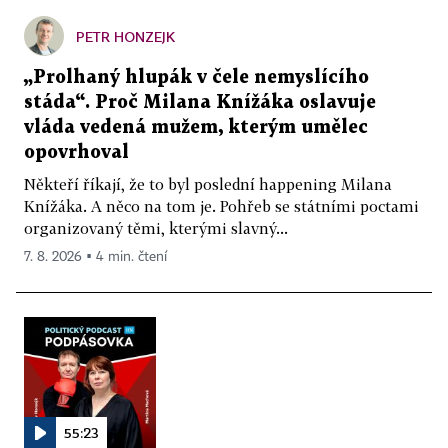
PETR HONZEJK
„Prolhaný hlupák v čele nemyslícího
stáda“. Proč Milana Knížáka oslavuje
vláda vedená mužem, kterým umělec
opovrhoval
Někteří říkají, že to byl poslední happening Milana
Knížáka. A něco na tom je. Pohřeb se státními poctami
organizovaný těmi, kterými slavný...
7. 8. 2026 ▪ 4 min. čtení
55:23