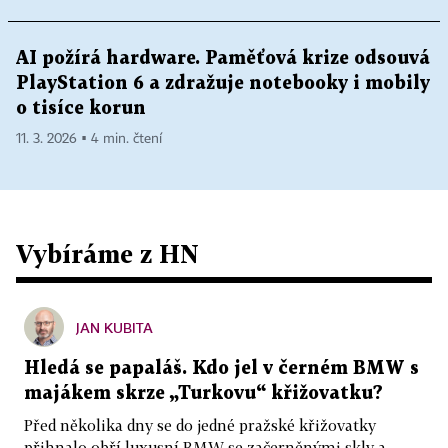
AI požírá hardware. Paměťová krize odsouvá
PlayStation 6 a zdražuje notebooky i mobily
o tisíce korun
11. 3. 2026 ▪ 4 min. čtení
Vybíráme z HN
JAN KUBITA
Hledá se papaláš. Kdo jel v černém BMW s
majákem skrze „Turkovu“ křižovatku?
Před několika dny se do jedné pražské křižovatky
přihnalo obří luxusní BMW se začerněnými skly a