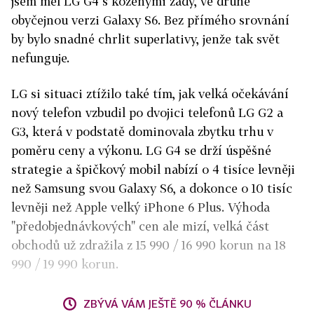
jsem měl LG G4 s koženými zády, ve druhé
obyčejnou verzi Galaxy S6. Bez přímého srovnání
by bylo snadné chrlit superlativy, jenže tak svět
nefunguje.
LG si situaci ztížilo také tím, jak velká očekávání
nový telefon vzbudil po dvojici telefonů LG G2 a
G3, která v podstatě dominovala zbytku trhu v
poměru ceny a výkonu. LG G4 se drží úspěšné
strategie a špičkový mobil nabízí o 4 tisíce levněji
než Samsung svou Galaxy S6, a dokonce o 10 tisíc
levněji než Apple velký iPhone 6 Plus. Výhoda
"předobjednávkových" cen ale mizí, velká část
obchodů už zdražila z 15 990 / 16 990 korun na 18
990 / 19 990 korun.
ZBÝVÁ VÁM JEŠTĚ 90 % ČLÁNKU