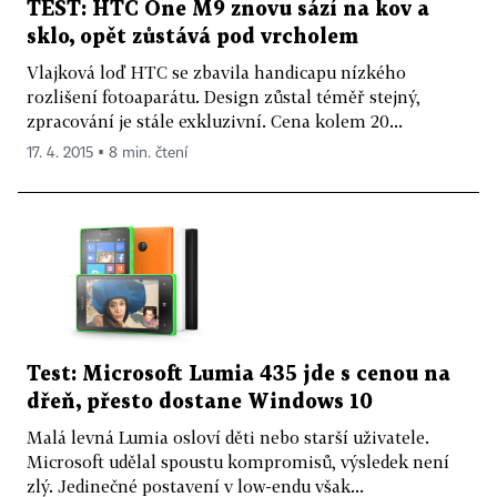
TEST: HTC One M9 znovu sází na kov a
sklo, opět zůstává pod vrcholem
Vlajková loď HTC se zbavila handicapu nízkého
rozlišení fotoaparátu. Design zůstal téměř stejný,
zpracování je stále exkluzivní. Cena kolem 20...
17. 4. 2015 ▪ 8 min. čtení
Test: Microsoft Lumia 435 jde s cenou na
dřeň, přesto dostane Windows 10
Malá levná Lumia osloví děti nebo starší uživatele.
Microsoft udělal spoustu kompromisů, výsledek není
zlý. Jedinečné postavení v low-endu však...