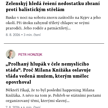
Zelenskyj hledá řešení nedostatku zbraní
proti balistickým střelám
Rusko v noci na sobotu znovu zaútočilo na Kyjev a jeho
okolí. Při útoku zahynul tříletý chlapec se svými
prarodiči. Jeho rodiče a patnáctiletý...
8. 8. 2026 ▪ 3 min. čtení
PETR HONZEJK
„Prolhaný hlupák v čele nemyslícího
stáda“. Proč Milana Knížáka oslavuje
vláda vedená mužem, kterým umělec
opovrhoval
Někteří říkají, že to byl poslední happening Milana
Knížáka. A něco na tom je. Pohřeb se státními poctami
organizovaný těmi, kterými slavný...
7. 8. 2026 ▪ 4 min. čtení