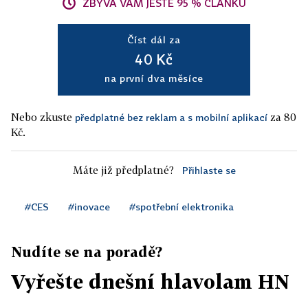
ZBÝVÁ VÁM JEŠTĚ 95 % ČLÁNKU
Číst dál za
40 Kč
na první dva měsíce
Nebo zkuste
za 80
předplatné bez reklam a s mobilní aplikací
Kč.
Máte již předplatné?
Přihlaste se
#CES
#inovace
#spotřební elektronika
Nudíte se na poradě?
Vyřešte dnešní hlavolam HN