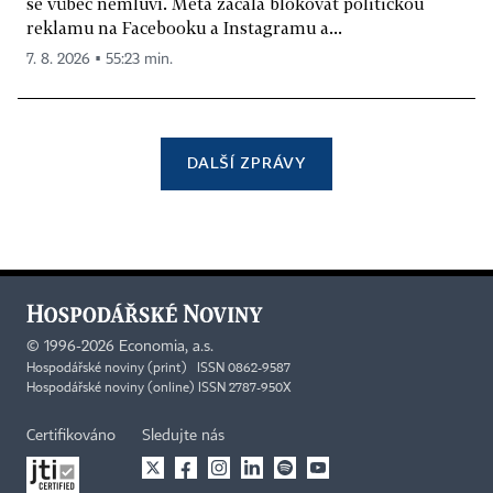
se vůbec nemluví. Meta začala blokovat politickou
reklamu na Facebooku a Instagramu a...
7. 8. 2026 ▪ 55:23 min.
DALŠÍ ZPRÁVY
©
1996-2026
Economia, a.s.
Hospodářské noviny (print) ISSN 0862-9587
Hospodářské noviny (online) ISSN 2787-950X
Certifikováno
Sledujte nás