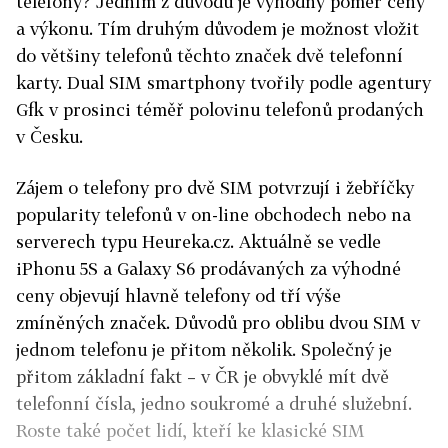
telefony? Jedním z důvodů je výhodný poměr ceny
a výkonu. Tím druhým důvodem je možnost vložit
do většiny telefonů těchto značek dvě telefonní
karty. Dual SIM smartphony tvořily podle agentury
Gfk v prosinci téměř polovinu telefonů prodaných
v Česku.
Zájem o telefony pro dvě SIM potvrzují i žebříčky
popularity telefonů v on-line obchodech nebo na
serverech typu Heureka.cz. Aktuálně se vedle
iPhonu 5S a Galaxy S6 prodávaných za výhodné
ceny objevují hlavně telefony od tří výše
zmíněných značek. Důvodů pro oblibu dvou SIM v
jednom telefonu je přitom několik. Společný je
přitom základní fakt – v ČR je obvyklé mít dvě
telefonní čísla, jedno soukromé a druhé služební.
Roste také počet lidí, kteří ke klasické SIM