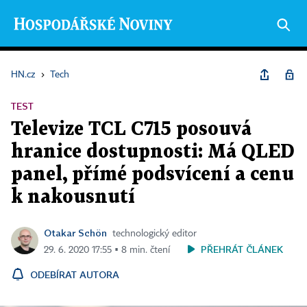
HN.cz
›
Tech
TEST
Televize TCL C715 posouvá
hranice dostupnosti: Má QLED
panel, přímé podsvícení a cenu
k nakousnutí
Otakar Schön
technologický editor
PŘEHRÁT ČLÁNEK
29. 6. 2020 17:55 ▪ 8 min. čtení
ODEBÍRAT AUTORA