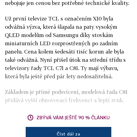
nebojuje jen cenou bez potřebné technické kvality.
Už první televize TCL s označením X10 byla
odvážná výzva, která šlapala na paty vysokým
QLED modelům od Samsungu díky stovkám
miniaturních LED rozprostřených po zadním
panelu. Cena kolem šedesáti tisíc korun ale byla
také odvážná. Nyní přišel útok na střední třídu s
televizory řady TCL C71 a C81. Ty mají výbavu,
která byla ještě před pár lety nedosažitelná.
Základem je přímé podsvícení, modelová řada C81
přidává vyšší obnovovací frekvenci a lepší zvuk.
ZBÝVÁ VÁM JEŠTĚ 90 % ČLÁNKU
Číst dál za