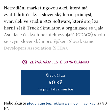
Netradiční marketingovou akci, která má
zviditelnit český a slovenský herní průmysl,
vymysleli ve studiu SCS Software, které stojí za
herní sérií Truck Simulator, a organizace se ujala
Asociace českých herních vývojářů (GDACZ) spolu
se svým slovenským protějškem Slovak Game
Developers Association (SGDA).
ZBÝVÁ VÁM JEŠTĚ 80 % ČLÁNKU
Číst dál za
40 Kč
na první dva měsíce
Nebo zkuste
za 80
předplatné bez reklam a s mobilní aplikací
Kč.