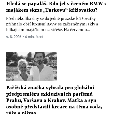
Hledá se papaláš. Kdo jel v černém BMW s
majákem skrze „Turkovu“ křižovatku?
Před několika dny se do jedné pražské křižovatky
přihnalo obří luxusní BMW se začerněnými skly a
blikajícím majáčkem na střeše. Na červenou...
4. 8. 2026 ▪ 6 min. čtení
Pařížská značka vybrala pro globální
předpremiéru exkluzivních parfémů
Prahu, Varšavu a Krakov. Matka a syn
osobně představili kreace na téma voda,
růže a pižmo