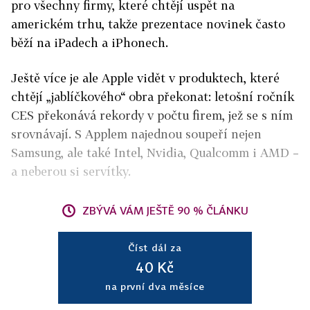
pro všechny firmy, které chtějí uspět na
americkém trhu, takže prezentace novinek často
běží na iPadech a iPhonech.
Ještě více je ale Apple vidět v produktech, které
chtějí „jablíčkového“ obra překonat: letošní ročník
CES překonává rekordy v počtu firem, jež se s ním
srovnávají. S Applem najednou soupeří nejen
Samsung, ale také Intel, Nvidia, Qualcomm i AMD –
a neberou si servítky.
ZBÝVÁ VÁM JEŠTĚ 90 % ČLÁNKU
Číst dál za
40 Kč
na první dva měsíce