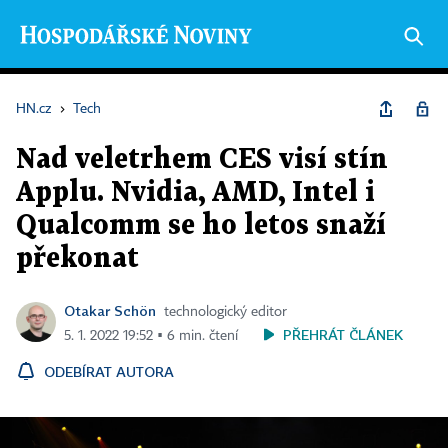
HN.cz
›
Tech
Nad veletrhem CES visí stín
Applu. Nvidia, AMD, Intel i
Qualcomm se ho letos snaží
překonat
Otakar Schön
technologický editor
PŘEHRÁT ČLÁNEK
5. 1. 2022 19:52 ▪ 6 min. čtení
ODEBÍRAT AUTORA