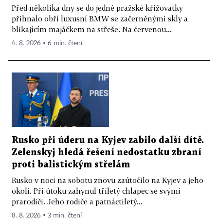
Před několika dny se do jedné pražské křižovatky
přihnalo obří luxusní BMW se začerněnými skly a
blikajícím majáčkem na střeše. Na červenou...
4. 8. 2026 ▪ 6 min. čtení
Rusko při úderu na Kyjev zabilo další dítě.
Zelenskyj hledá řešení nedostatku zbraní
proti balistickým střelám
Rusko v noci na sobotu znovu zaútočilo na Kyjev a jeho
okolí. Při útoku zahynul tříletý chlapec se svými
prarodiči. Jeho rodiče a patnáctiletý...
8. 8. 2026 ▪ 3 min. čtení