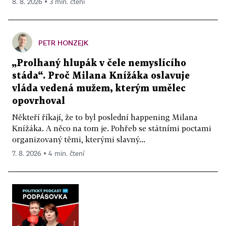
8. 8. 2026 ▪ 3 min. čtení
PETR HONZEJK
„Prolhaný hlupák v čele nemyslícího
stáda“. Proč Milana Knížáka oslavuje
vláda vedená mužem, kterým umělec
opovrhoval
Někteří říkají, že to byl poslední happening Milana
Knížáka. A něco na tom je. Pohřeb se státními poctami
organizovaný těmi, kterými slavný...
7. 8. 2026 ▪ 4 min. čtení