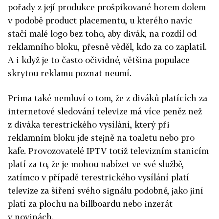
pořady z její produkce prošpikované horem dolem
v podobě product placementu, u kterého navíc
stačí malé logo bez toho, aby divák, na rozdíl od
reklamního bloku, přesně věděl, kdo za co zaplatil.
A i když je to často očividné, většina populace
skrytou reklamu poznat neumí.
Prima také nemluví o tom, že z diváků platících za
internetové sledování televize má více peněz než
z diváka terestrického vysílání, který při
reklamním bloku jde stejně na toaletu nebo pro
kafe. Provozovatelé IPTV totiž televizním stanicím
platí za to, že je mohou nabízet ve své službě,
zatímco v případě terestrického vysílání platí
televize za šíření svého signálu podobně, jako jiní
platí za plochu na billboardu nebo inzerát
v novinách.