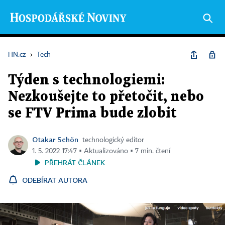
HN.cz
›
Tech
Týden s technologiemi:
Nezkoušejte to přetočit, nebo
se FTV Prima bude zlobit
Otakar Schön
technologický editor
1. 5. 2022 17:47 ▪ Aktualizováno ▪ 7 min. čtení
PŘEHRÁT ČLÁNEK
ODEBÍRAT AUTORA