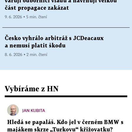
varují odborníci vládu a navrhují velkou
část propagace zakázat
9. 6. 2026 ▪ 5 min. čtení
Česko vyhrálo arbitráž s JCDeacaux
a nemusí platit škodu
8. 6. 2026 ▪ 2 min. čtení
Vybíráme z HN
JAN KUBITA
Hledá se papaláš. Kdo jel v černém BMW s
majákem skrze „Turkovu“ křižovatku?