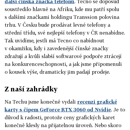
další čínská značka telefonů
. Tecno se doposud
soustředilo hlavně na Afriku, kde mu patří spolu
s dalšími značkami holdingu Transsion polovina
trhu. V Česku bude prodávat levné telefony a
střední třídu, své nejlepší telefony v ČR nenabídne.
Tak uvidíme, jestli má Tecno co nabídnout
v okamžiku, kdy i zavedenější čínské značky
zdražují a kvůli slabší softwarové podpoře ztrácejí
na konkurenceschopnosti, a jak jsme připomenuli
o kousek výše, dramaticky jim padají prodeje.
Z naší zahrádky
Na Techu jsme konečně vydali
recenzi grafické
karty s čipem GeForce RTX 3060 od Nvidie
. Je to
důvod k radosti, protože ceny grafických karet
konečně klesly na přijatelnou úroveň. Nebo skoro