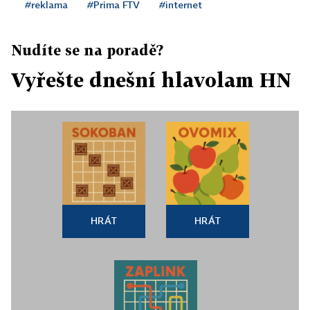
#reklama
#Prima FTV
#internet
Nudíte se na poradě?
Vyřešte dnešní hlavolam HN
HRÁT
HRÁT