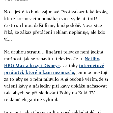
No… ještě to bude zajímavé. Protizákaznické kroky,
které korporacím pomáhají více vydělat, totiž
často strhnou další firmy k nápodobě. Nova sice
říká, že zákaz přetáčení reklam neplánuje, ale kdo
ví…
Na druhou stranu… lineární televize není jediná
možnost, jak se zabavit u televize. Je tu
Netflix,
HBO Max a brzy i Disney+
… a taky
internetové
pirátství, které nikam nezmizelo
, jen moc nestojí
za to, aby se o něm mluvilo. A já osobně věřím, že si
vaření kávy a následky pití kávy dokážu načasovat
tak, abych se při sledování Poldy na Kuki TV
reklamě elegantně vyhnul.
Internet, jak si ho vysnili otcové zakladatelé, už