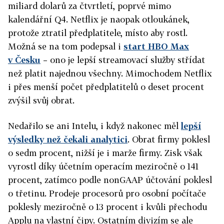
miliard dolarů za čtvrtletí, poprvé mimo
kalendářní Q4. Netflix je naopak otloukánek,
protože ztratil předplatitele, místo aby rostl.
Možná se na tom podepsal i
start HBO Max
v Česku
– ono je lepší streamovací služby střídat
než platit najednou všechny. Mimochodem Netflix
i přes menší počet předplatitelů o deset procent
zvýšil svůj obrat.
Nedařilo se ani Intelu, i když nakonec měl
lepší
výsledky než čekali analytici
. Obrat firmy poklesl
o sedm procent, nižší je i marže firmy. Zisk však
vyrostl díky účetním operacím meziročně o 141
procent, zatímco podle nonGAAP účtování poklesl
o třetinu. Prodeje procesorů pro osobní počítače
poklesly meziročně o 13 procent i kvůli přechodu
Applu na vlastní čipy. Ostatním divizím se ale