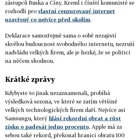
zástupců Ruska a Číny. Kreml i čínští komunisté se
rozhodli pro
vlastní cenzurovaný internet
uzavřený co nejvíce před okolím
.
Deklarace samozřejmě sama o sobě nezajistí
skvělou budoucnost svobodného internetu, nezruší
nadvládu velkých firem, ale je hezké, že se politici
na něčem shodnou.
Krátké zprávy
Kdybyste to jinak nezaznamenali, probíhá
výsledková sezona, ve které se zatím většině
velkých technologických firem daří. Nejvíce asi
Samsungu, který
hlásí rekordní obrat a růst
zisku o padesát jedno procento
. Apple má za
sebou také rekord, překonal hranici obratu 100