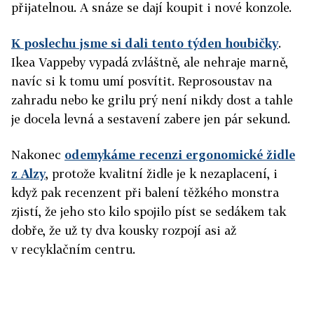
přijatelnou. A snáze se dají koupit i nové konzole.
K poslechu jsme si dali tento týden houbičky
.
Ikea Vappeby vypadá zvláštně, ale nehraje marně,
navíc si k tomu umí posvítit. Reprosoustav na
zahradu nebo ke grilu prý není nikdy dost a tahle
je docela levná a sestavení zabere jen pár sekund.
Nakonec
odemykáme recenzi ergonomické židle
z Alzy
, protože kvalitní židle je k nezaplacení, i
když pak recenzent při balení těžkého monstra
zjistí, že jeho sto kilo spojilo píst se sedákem tak
dobře, že už ty dva kousky rozpojí asi až
v recyklačním centru.