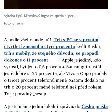
Výroba čipů. Křemíkový ingot ve speciální peci.
Foto: onsemi
A podle všeho bude hůř.
Trh s PC se v prvním
čtvrtletí zmenšil o čtyři procenta
kvůli Rusku,
trh s mobily, ze stejného důvodu, se propadl
dokonce o 11 procent
. Apple je jediný, kdo
vyrostl, byť jen o 0,6 procenta. Samsung to ustál
ještě dobře s -2,7 procenta, ale Vivo a Oppo prodaly
o třicet procent telefonů méně, Xiaomi dodalo na
trh o 20 procent méně telefonů než před rokem.
To je pořádný „sešup“.
A ještě máme jednu lokální zprávu: do
Česka přišla