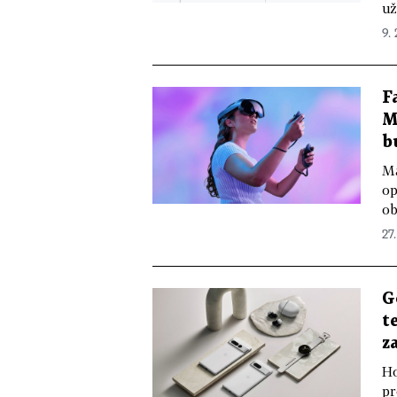
už
9.
F
M
b
Ma
op
ob
27
G
t
z
Ho
pr