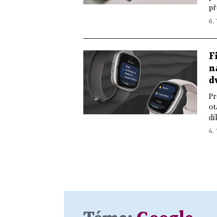
př
6.
F
n
d
Pr
ot
dí
4.