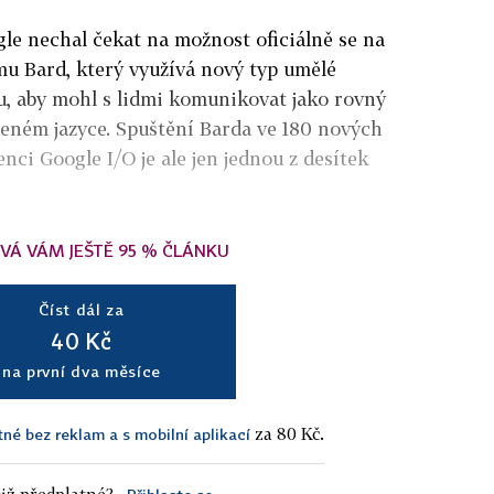
gle nechal čekat na možnost oficiálně se na
mu Bard, který využívá nový typ umělé
u, aby mohl s lidmi komunikovat jako rovný
zeném jazyce. Spuštění Barda ve 180 nových
nci Google I/O je ale jen jednou z desítek
VÁ VÁM JEŠTĚ 95 % ČLÁNKU
Číst dál za
40 Kč
na první dva měsíce
za 80 Kč.
tné bez reklam a s mobilní aplikací
iž předplatné?