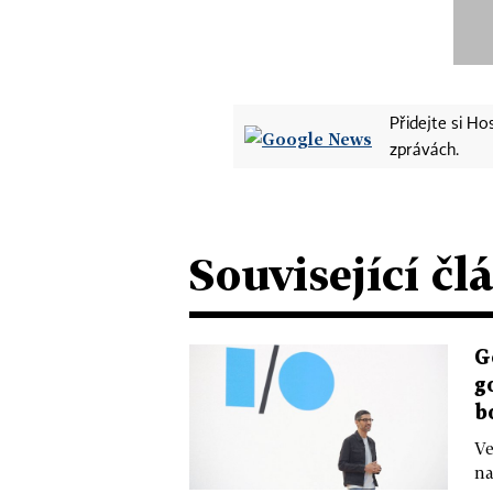
Přidejte si H
zprávách.
Související čl
G
g
b
Ve
na