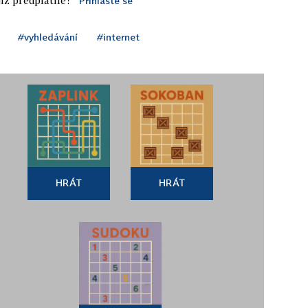
Přihlaste se
#vyhledávání
#internet
HRÁT
HRÁT