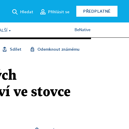
PŘEDPLATNÉ
Hledat
Přihlásit se
BeNative
ALŠÍ
Sdílet
Odemknout známému
ých
ví ve stovce