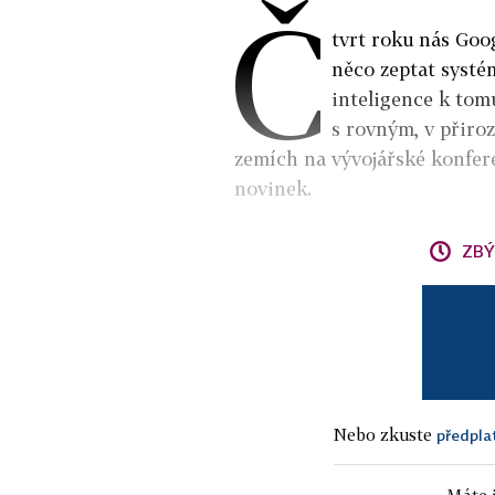
Č
tvrt roku nás Goo
něco zeptat systé
inteligence k tom
s rovným, v přiro
zemích na vývojářské konfere
novinek.
ZBÝ
Nebo zkuste
předpla
Máte j