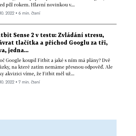
ed půl rokem. Hlavní novinkou v...
 10. 2022 ▪ 6 min. čtení
itbit Sense 2 v testu: Zvládání stresu,
ávrat tlačítka a příchod Googlu za tři,
va, jedna...
oč Google koupil Fitbit a jaké s ním má plány? Dvě
ázky, na které zatím nemáme přesnou odpověď. Ale
ky akvizici víme, že Fitbit měl už...
 10. 2022 ▪ 7 min. čtení