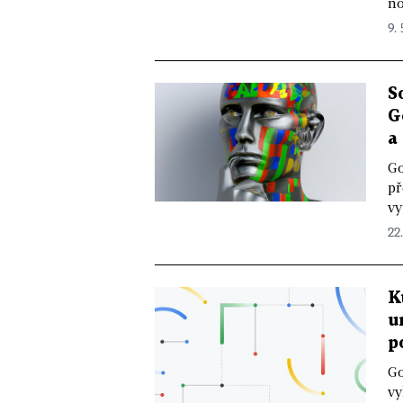
no
9. 
S
G
a
Go
př
vy
22
K
u
p
Go
vy