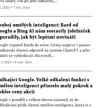
vý tablet, rok po jeho odhalení,...
5. 2023 ▪ 7 min. čtení
ouboj umělých inteligencí: Bard od
ooglu a Bing AI nám sestavily jídelníček
 poradily, jak být lepšími novináři
ogle vypustil Barda do světa. Firma nejprve v panice
edstavila vlastní odpověď na systém ChatGPT a jeho
užití ve vyhledávači Microsoft...
. 3. 2023 ▪ 9 min. čtení
ulhající Google. Velké odhalení funkcí s
mělou inteligencí přineslo malý pokrok a
okles ceny akcií
ogle v pondělí s velkou slávou oznámil, že do
hledávání přidá vlastní umělou inteligenci, která si s