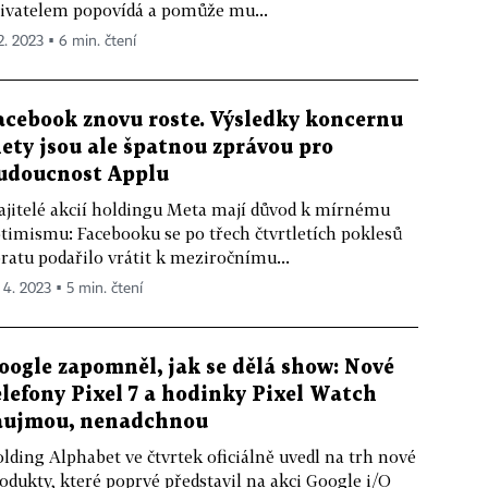
ivatelem popovídá a pomůže mu...
 2. 2023 ▪ 6 min. čtení
acebook znovu roste. Výsledky koncernu
ety jsou ale špatnou zprávou pro
udoucnost Applu
jitelé akcií holdingu Meta mají důvod k mírnému
timismu: Facebooku se po třech čtvrtletích poklesů
ratu podařilo vrátit k meziročnímu...
. 4. 2023 ▪ 5 min. čtení
oogle zapomněl, jak se dělá show: Nové
elefony Pixel 7 a hodinky Pixel Watch
aujmou, nenadchnou
lding Alphabet ve čtvrtek oficiálně uvedl na trh nové
odukty, které poprvé představil na akci Google i/O