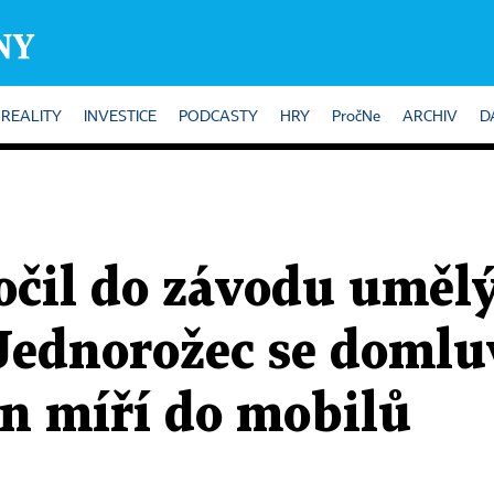
REALITY
INVESTICE
PODCASTY
HRY
PročNe
ARCHIV
D
očil do závodu uměl
 Jednorožec se domlu
on míří do mobilů