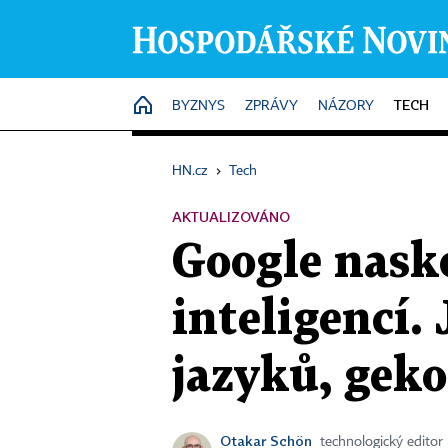
TECH
HOME
BYZNYS
ZPRÁVY
NÁZORY
HN.cz
›
Tech
AKTUALIZOVÁNO
Google nask
inteligencí.
jazyků, gek
Otakar Schön
technologický editor