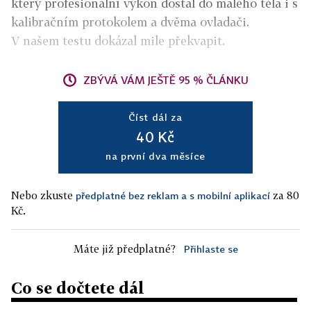
který profesionální výkon dostal do malého těla i s
kalibračním protokolem a dvěma ovladači.
V našem testu dokázal mile překvapit.
ZBÝVÁ VÁM JEŠTĚ 95 % ČLÁNKU
Číst dál za
40 Kč
na první dva měsíce
Nebo zkuste
za 80
předplatné bez reklam a s mobilní aplikací
Kč.
Máte již předplatné?
Přihlaste se
Co se dočtete dál