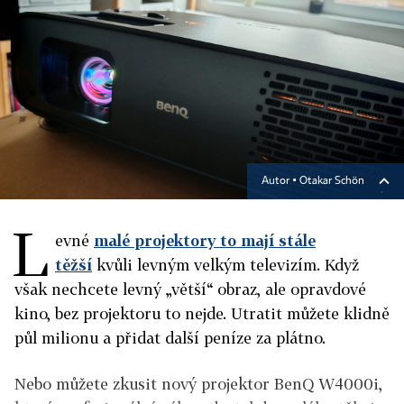
Autor ▪
Otakar Schön
L
evné
malé projektory to mají stále
těžší
kvůli levným velkým televizím. Když
však nechcete levný „větší“ obraz, ale opravdové
kino, bez projektoru to nejde. Utratit můžete klidně
půl milionu a přidat další peníze za plátno.
Nebo můžete zkusit nový projektor BenQ W4000i,