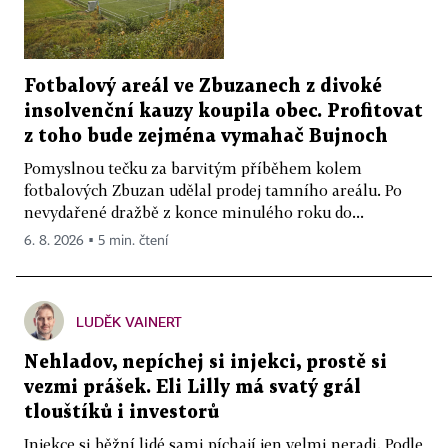
Fotbalový areál ve Zbuzanech z divoké
insolvenční kauzy koupila obec. Profitovat
z toho bude zejména vymahač Bujnoch
Pomyslnou tečku za barvitým příběhem kolem
fotbalových Zbuzan udělal prodej tamního areálu. Po
nevydařené dražbě z konce minulého roku do...
6. 8. 2026 ▪ 5 min. čtení
LUDĚK VAINERT
Nehladov, nepíchej si injekci, prostě si
vezmi prášek. Eli Lilly má svatý grál
tlouštíků i investorů
Injekce si běžní lidé sami píchají jen velmi neradi. Podle