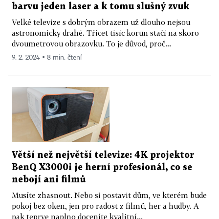
barvu jeden laser a k tomu slušný zvuk
Velké televize s dobrým obrazem už dlouho nejsou
astronomicky drahé. Třicet tisíc korun stačí na skoro
dvoumetrovou obrazovku. To je důvod, proč...
9. 2. 2024 ▪ 8 min. čtení
Větší než největší televize: 4K projektor
BenQ X3000i je herní profesionál, co se
nebojí ani filmů
Musíte zhasnout. Nebo si postavit dům, ve kterém bude
pokoj bez oken, jen pro radost z filmů, her a hudby. A
pak teprve naplno doceníte kvalitní...