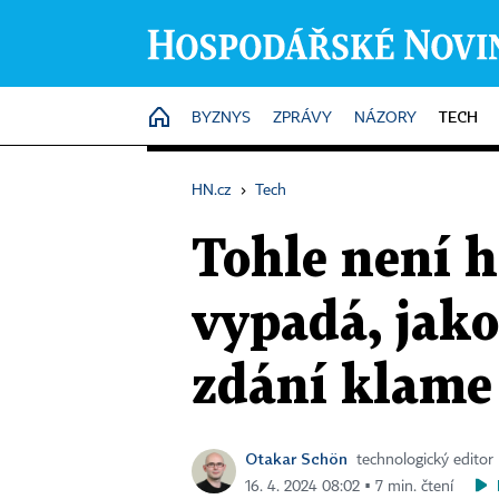
TECH
HOME
BYZNYS
ZPRÁVY
NÁZORY
HN.cz
›
Tech
Tohle není h
vypadá, jako
zdání klame
Otakar Schön
technologický editor
16. 4. 2024 08:02 ▪ 7 min. čtení