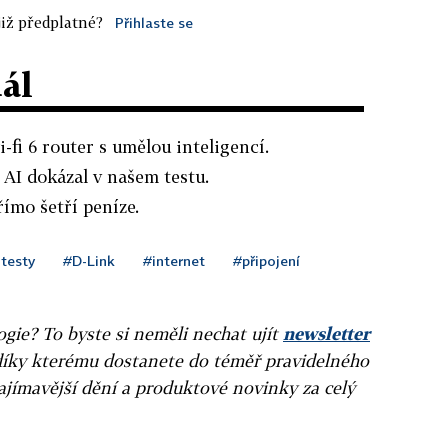
iž předplatné?
Přihlaste se
dál
i-fi 6 router s umělou inteligencí.
AI dokázal v našem testu.
římo šetří peníze.
testy
#D-Link
#internet
#připojení
gie? To byste si neměli nechat ujít
newsletter
díky kterému dostanete do téměř pravidelného
ajímavější dění a produktové novinky za celý