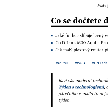
Máte j
Co se dočtete 
Jaké funkce slibuje levný w
Co D-Link M30 Aquila Pro 
Jak malý plastový router p
#router
#Wi-Fi
#HN Tech 
Baví vás moderní technolo
Týden s technologiemi
, 
pátečního e-mailu to nejz
týden.