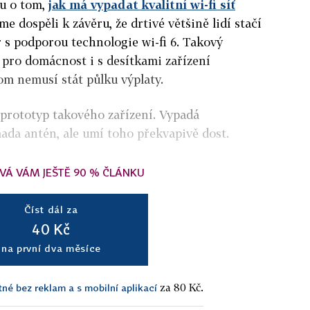
u o tom,
jak má vypadat kvalitní wi-fi síť
sme dospěli k závěru, že drtivé většině lidí stačí
r s podporou technologie wi-fi 6. Takový
 pro domácnost i s desítkami zařízení
om nemusí stát půlku výplaty.
 prototyp takového zařízení. Vypadá
mada antén, ale umí toho překvapivě dost.
VÁ VÁM JEŠTĚ 90 % ČLÁNKU
Číst dál za
40 Kč
na první dva měsíce
za 80 Kč.
tné bez reklam a s mobilní aplikací