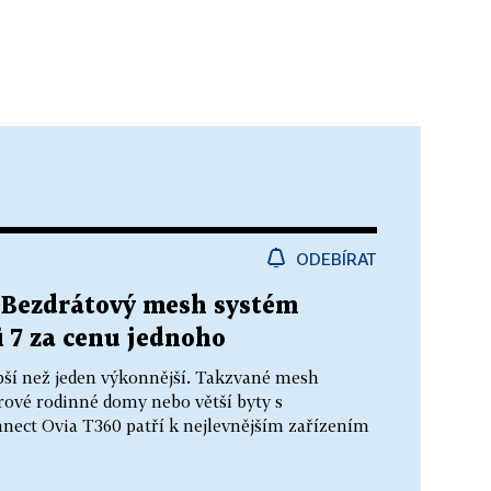
ODEBÍRAT
 Bezdrátový mesh systém
i 7 za cenu jednoho
epší než jeden výkonnější. Takzvané mesh
rové rodinné domy nebo větší byty s
nect Ovia T360 patří k nejlevnějším zařízením