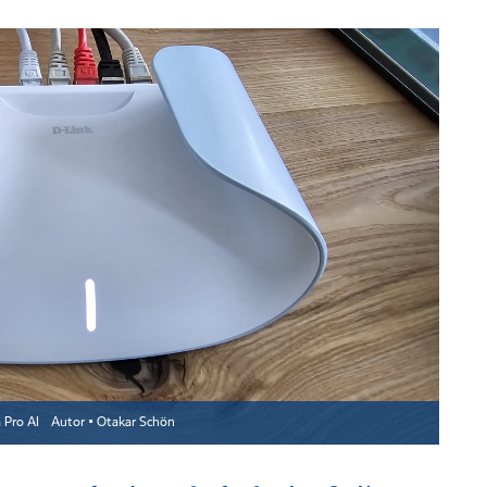
 Pro AI
Autor ▪
Otakar Schön