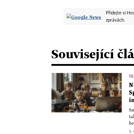
Přidejte si H
zprávách.
Související čl
T
N
S
i
Sn
ta
be
5.