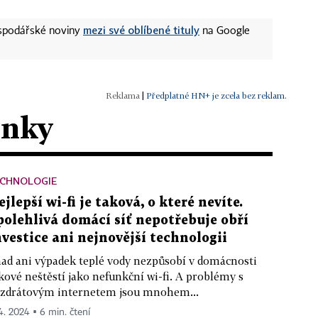
mezi své oblíbené tituly
ospodářské noviny
na Google
|
Předplatné HN+ je zcela bez reklam.
ánky
ECHNOLOGIE
ejlepší wi-fi je taková, o které nevíte.
polehlivá domácí síť nepotřebuje obří
nvestice ani nejnovější technologii
ad ani výpadek teplé vody nezpůsobí v domácnosti
kové neštěstí jako nefunkční wi-fi. A problémy s
zdrátovým internetem jsou mnohem...
 4. 2024 ▪ 6 min. čtení