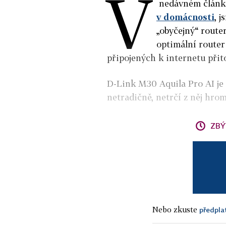
V
nedávném článk
v domácnosti
, j
„obyčejný“ route
optimální router
připojených k internetu přit
D-Link M30 Aquila Pro AI je
netradičně, netrčí z něj hro
ZBÝ
Nebo zkuste
předpla