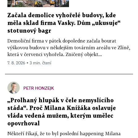
Začala demolice vyhořelé budovy, kde
měla sklad firma Vasky. Dům „ukusuje“
stotunový bagr
Demoliční firma v pátek dopoledne začala bourat
výškovou budovu v někdejším továrním areálu ve Zlíně,
která v červenci vyhořela. Zničený objekt...
7. 8. 2026 ▪ 3 min. čtení
PETR HONZEJK
„Prolhaný hlupák v čele nemyslícího
stáda“. Proč Milana Knížáka oslavuje
vláda vedená mužem, kterým umělec
opovrhoval
Někteří říkají, že to byl poslední happening Milana