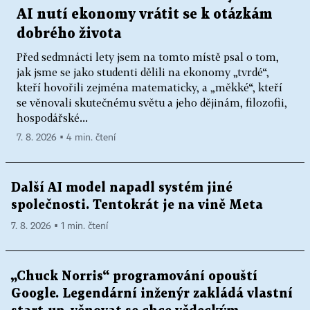
AI nutí ekonomy vrátit se k otázkám
dobrého života
Před sedmnácti lety jsem na tomto místě psal o tom,
jak jsme se jako studenti dělili na ekonomy „tvrdé“,
kteří hovořili zejména matematicky, a „měkké“, kteří
se věnovali skutečnému světu a jeho dějinám, filozofii,
hospodářské...
7. 8. 2026 ▪ 4 min. čtení
Další AI model napadl systém jiné
společnosti. Tentokrát je na vině Meta
7. 8. 2026 ▪ 1 min. čtení
„Chuck Norris“ programování opouští
Google. Legendární inženýr zakládá vlastní