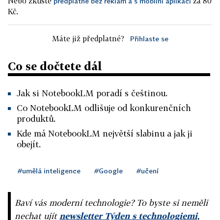
Nebo zkuste
za 80
předplatné bez reklam a s mobilní aplikací
Kč.
Máte již předplatné?
Přihlaste se
Co se dočtete dál
Jak si NotebookLM poradí s češtinou.
Co NotebookLM odlišuje od konkurenčních
produktů.
Kde má NotebookLM největší slabinu a jak ji
obejít.
#umělá inteligence
#Google
#učení
Baví vás moderní technologie? To byste si neměli
nechat ujít
newsletter Týden s technologiemi
,