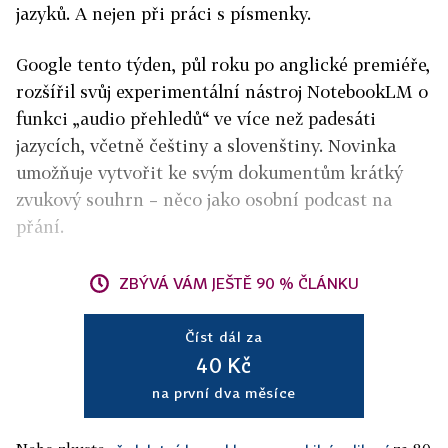
jazyků. A nejen při práci s písmenky.
Google tento týden, půl roku po anglické premiéře,
rozšířil svůj experimentální nástroj NotebookLM o
funkci „audio přehledů“ ve více než padesáti
jazycích, včetně češtiny a slovenštiny. Novinka
umožňuje vytvořit ke svým dokumentům krátký
zvukový souhrn – něco jako osobní podcast na
přání.
ZBÝVÁ VÁM JEŠTĚ 90 % ČLÁNKU
Číst dál za
40 Kč
na první dva měsíce