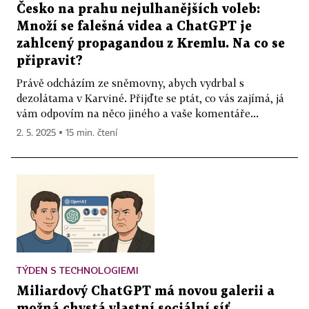
Česko na prahu nejulhanějších voleb:
Množí se falešná videa a ChatGPT je
zahlcený propagandou z Kremlu. Na co se
připravit?
Právě odcházím ze sněmovny, abych vydrbal s
dezolátama v Karviné. Přijďte se ptát, co vás zajímá, já
vám odpovím na něco jiného a vaše komentáře...
2. 5. 2025 ▪ 15 min. čtení
TÝDEN S TECHNOLOGIEMI
Miliardový ChatGPT má novou galerii a
možná chystá vlastní sociální síť,