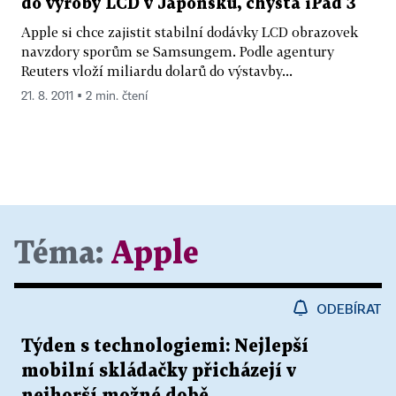
do výroby LCD v Japonsku, chystá iPad 3
Apple si chce zajistit stabilní dodávky LCD obrazovek
navzdory sporům se Samsungem. Podle agentury
Reuters vloží miliardu dolarů do výstavby...
21. 8. 2011 ▪ 2 min. čtení
Téma:
Apple
ODEBÍRAT
Týden s technologiemi: Nejlepší
mobilní skládačky přicházejí v
nejhorší možné době