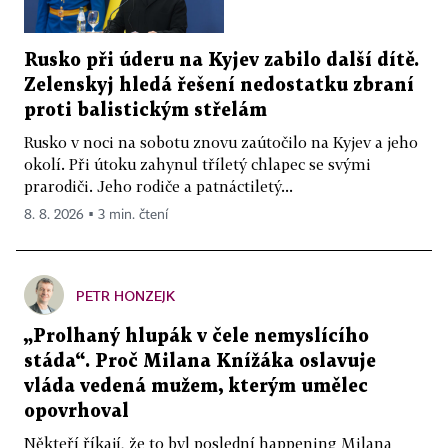
Rusko při úderu na Kyjev zabilo další dítě.
Zelenskyj hledá řešení nedostatku zbraní
proti balistickým střelám
Rusko v noci na sobotu znovu zaútočilo na Kyjev a jeho
okolí. Při útoku zahynul tříletý chlapec se svými
prarodiči. Jeho rodiče a patnáctiletý...
8. 8. 2026 ▪ 3 min. čtení
PETR HONZEJK
„Prolhaný hlupák v čele nemyslícího
stáda“. Proč Milana Knížáka oslavuje
vláda vedená mužem, kterým umělec
opovrhoval
Někteří říkají, že to byl poslední happening Milana