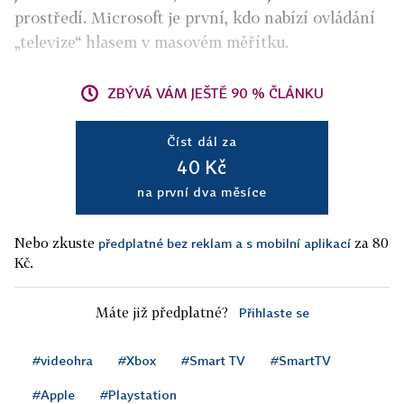
prostředí. Microsoft je první, kdo nabízí ovládání
„televize“ hlasem v masovém měřítku.
ZBÝVÁ VÁM JEŠTĚ 90 % ČLÁNKU
Číst dál za
40 Kč
na první dva měsíce
Nebo zkuste
za 80
předplatné bez reklam a s mobilní aplikací
Kč.
Máte již předplatné?
Přihlaste se
#videohra
#Xbox
#Smart TV
#SmartTV
#Apple
#Playstation